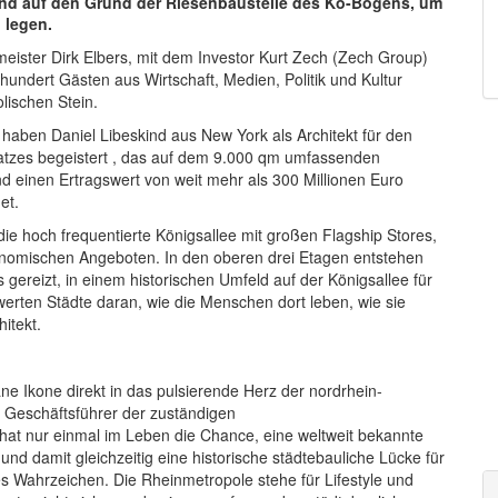
skind auf den Grund der Riesenbaustelle des Kö-Bogens, um
 legen.
ister Dirk Elbers, mit dem Investor Kurt Zech (Zech Group)
hundert Gästen aus Wirtschaft, Medien, Politik und Kultur
lischen Stein.
 haben Daniel Libeskind aus New York als Architekt für den
atzes begeistert , das auf dem 9.000 qm umfassenden
 einen Ertragswert von weit mehr als 300 Millionen Euro
et.
ie hoch frequentierte Königsallee mit großen Flagship Stores,
onomischen Angeboten. In den oberen drei Etagen entstehen
ereizt, in einem historischen Umfeld auf der Königsallee für
werten Städte daran, wie die Menschen dort leben, wie sie
hitekt.
ane Ikone direkt in das pulsierende Herz der nordrhein-
, Geschäftsführer der zuständigen
 hat nur einmal im Leben die Chance, eine weltweit bekannte
nd damit gleichzeitig eine historische städtebauliche Lücke für
s Wahrzeichen. Die Rheinmetropole stehe für Lifestyle und