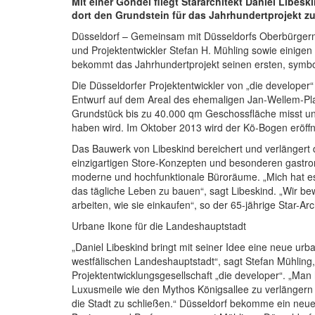
Mit einer Gondel fliegt Stararchitekt Daniel Libe
dort den Grundstein für das Jahrhundertprojekt zu
Düsseldorf – Gemeinsam mit Düsseldorfs Oberbürgerme
und Projektentwickler Stefan H. Mühling sowie einigen 
bekommt das Jahrhundertprojekt seinen ersten, symbo
Die Düsseldorfer Projektentwickler von „die developer“
Entwurf auf dem Areal des ehemaligen Jan-Wellem-Pl
Grundstück bis zu 40.000 qm Geschossfläche misst und
haben wird. Im Oktober 2013 wird der Kö-Bogen eröffn
Das Bauwerk von Libeskind bereichert und verlängert d
einzigartigen Store-Konzepten und besonderen gastr
moderne und hochfunktionale Büroräume. „Mich hat es g
das tägliche Leben zu bauen“, sagt Libeskind. „Wir be
arbeiten, wie sie einkaufen“, so der 65-jährige Star-Arc
Urbane Ikone für die Landeshauptstadt
„Daniel Libeskind bringt mit seiner Idee eine neue urb
westfälischen Landeshauptstadt“, sagt Stefan Mühling
Projektentwicklungsgesellschaft „die developer“. „Man
Luxusmeile wie den Mythos Königsallee zu verlängern u
die Stadt zu schließen.“ Düsseldorf bekomme ein neue