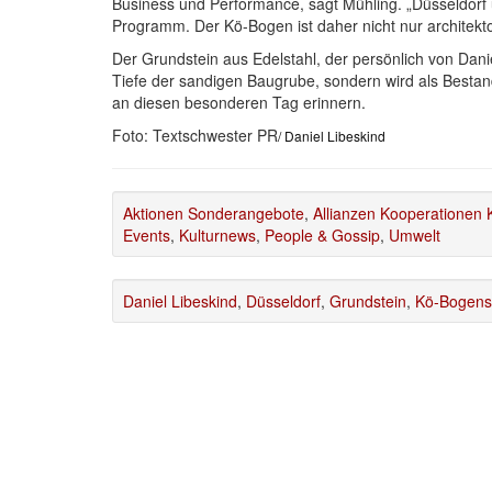
Business und Performance, sagt Mühling. „Düsseldorf
Programm. Der Kö-Bogen ist daher nicht nur architekto
Der Grundstein aus Edelstahl, der persönlich von Danie
Tiefe der sandigen Baugrube, sondern wird als Bestand
an diesen besonderen Tag erinnern.
Foto: Textschwester PR
/ Daniel Libeskind
Aktionen Sonderangebote
,
Allianzen Kooperationen K
Events
,
Kulturnews
,
People & Gossip
,
Umwelt
Daniel Libeskind
,
Düsseldorf
,
Grundstein
,
Kö-Bogens