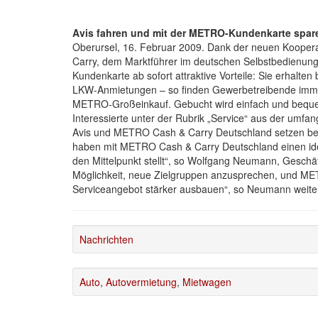
Avis fahren und mit der METRO-Kundenkarte spar
Oberursel, 16. Februar 2009. Dank der neuen Koope
Carry, dem Marktführer im deutschen Selbstbedienung
Kundenkarte ab sofort attraktive Vorteile: Sie erhalte
LKW-Anmietungen – so finden Gewerbetreibende imme
METRO-Großeinkauf. Gebucht wird einfach und bequ
Interessierte unter der Rubrik „Service“ aus der umfa
Avis und METRO Cash & Carry Deutschland setzen beide
haben mit METRO Cash & Carry Deutschland einen ide
den Mittelpunkt stellt“, so Wolfgang Neumann, Geschäft
Möglichkeit, neue Zielgruppen anzusprechen, und ME
Serviceangebot stärker ausbauen“, so Neumann weite
Nachrichten
Auto
,
Autovermietung
,
Mietwagen