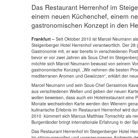
Das Restaurant Herrenhof im Steige
einem neuen Küchenchef, einem ne
gastronomischen Konzept in den Her
Frankfurt –
Seit Oktober 2010 ist Marcel Neumann al
Steigenberger Hotel Herrenhof verantwortlich. Der 28-
Gastronomie mit, er war bereits in verschiedenen Posi
bevor er vor zwei Jahren als Sous Chef im Steigenber
möchte sich Marcel Neumann bewusst von seinem Vorg
gastronomische Konzept. „Wir nehmen die besten Prod
mediterranen Aromen und Gewürzen“, erklärt der neu
Marcel Neumann und sein Sous-Chef Gerasimos Kavalier
aus verschiedenen Welten und geben der neuen Karte 
wollen beweisen, dass auch ein Hotelrestaurant eine P
Monate wechselnden Karte werden den Wienern genau
kulinarische Erlebnis im Restaurant Herrenhof wird d
2010 kümmert sich Marcus Matthias Tomschitz als neu
Burgenländer bringt internationale Erfahrung in der Sp
Das Restaurant Herrenhof im Steigenberger Hotel Herre
Im stimmungsvollen und ungezwungenen Ambiente des 