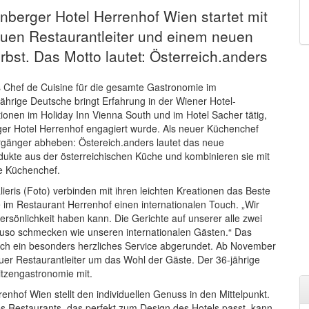
nberger Hotel Herrenhof Wien startet mit
uen Restaurantleiter und einem neuen
bst. Das Motto lautet: Österreich.anders
s Chef de Cuisine für die gesamte Gastronomie im
jährige Deutsche bringt Erfahrung in der Wiener Hotel-
tionen im Holiday Inn Vienna South und im Hotel Sacher tätig,
ger Hotel Herrenhof engagiert wurde. Als neuer Küchenchef
änger abheben: Östereich.anders lautet das neue
ukte aus der österreichischen Küche und kombinieren sie mit
e Küchenchef.
is (Foto) verbinden mit ihren leichten Kreationen das Beste
im Restaurant Herrenhof einen internationalen Touch. „Wir
ersönlichkeit haben kann. Die Gerichte auf unserer alle zwei
so schmecken wie unseren internationalen Gästen.“ Das
urch ein besonders herzliches Service abgerundet. Ab November
er Restaurantleiter um das Wohl der Gäste. Der 36-jährige
itzengastronomie mit.
nhof Wien stellt den individuellen Genuss in den Mittelpunkt.
Restaurants, das perfekt zum Design des Hotels passt, kann