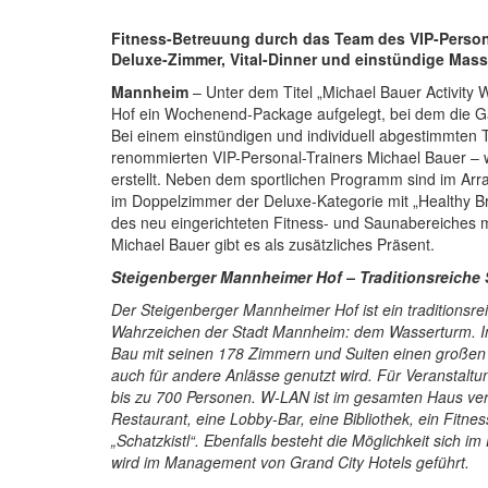
Fitness-Betreuung durch das Team des VIP-Person
Deluxe-Zimmer, Vital-Dinner und einstündige Mas
Mannheim
– Unter dem Titel „Michael Bauer Activit
Hof ein Wochenend-Package aufgelegt, bei dem die Gäs
Bei einem einstündigen und individuell abgestimmten 
renommierten VIP-Personal-Trainers Michael Bauer – w
erstellt. Neben dem sportlichen Programm sind im A
im Doppelzimmer der Deluxe-Kategorie mit „Healthy Bre
des neu eingerichteten Fitness- und Saunabereiches 
Michael Bauer gibt es als zusätzliches Präsent.
Steigenberger Mannheimer Hof – Traditionsreiche 
Der Steigenberger Mannheimer Hof ist ein traditionsre
Wahrzeichen der Stadt Mannheim: dem Wasserturm. Im J
Bau mit seinen 178 Zimmern und Suiten einen großen 
auch für andere Anlässe genutzt wird. Für Veranstalt
bis zu 700 Personen. W-LAN ist im gesamten Haus verf
Restaurant, eine Lobby-Bar, eine Bibliothek, ein Fitn
„Schatzkistl“. Ebenfalls besteht die Möglichkeit sich
wird im Management von Grand City Hotels geführt.