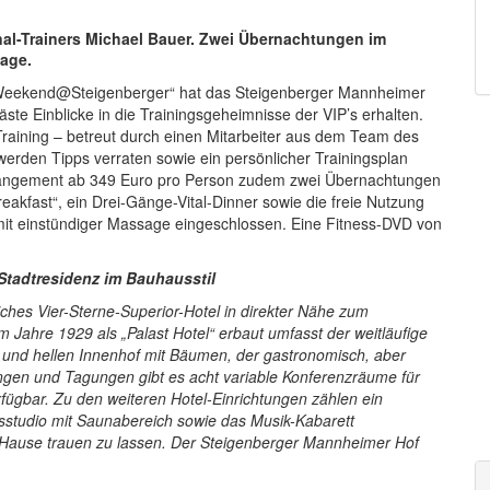
al-Trainers Michael Bauer. Zwei Übernachtungen im
sage.
y Weekend@Steigenberger“ hat das Steigenberger Mannheimer
te Einblicke in die Trainingsgeheimnisse der VIP’s erhalten.
Training – betreut durch einen Mitarbeiter aus dem Team des
erden Tipps verraten sowie ein persönlicher Trainingsplan
rrangement ab 349 Euro pro Person zudem zwei Übernachtungen
akfast“, ein Drei-Gänge-Vital-Dinner sowie die freie Nutzung
mit einstündiger Massage eingeschlossen. Eine Fitness-DVD von
Stadtresidenz im Bauhausstil
iches Vier-Sterne-Superior-Hotel in direkter Nähe zum
ahre 1929 als „Palast Hotel“ erbaut umfasst der weitläufige
und hellen Innenhof mit Bäumen, der gastronomisch, aber
ungen und Tagungen gibt es acht variable Konferenzräume für
ügbar. Zu den weiteren Hotel-Einrichtungen zählen ein
essstudio mit Saunabereich sowie das Musik-Kabarett
 im Hause trauen zu lassen. Der Steigenberger Mannheimer Hof