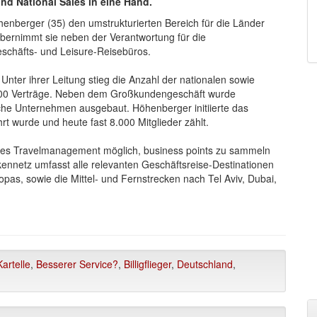
 und National Sales in eine Hand.
enberger (35) den umstrukturierten Bereich für die Länder
bernimmt sie neben der Verantwortung für die
schäfts- und Leisure-Reisebüros.
 Unter ihrer Leitung stieg die Anzahl der nationalen sowie
.500 Verträge. Neben dem Großkundengeschäft wurde
ische Unternehmen ausgebaut. Höhenberger initiierte das
t wurde und heute fast 8.000 Mitglieder zählt.
nes Travelmanagement möglich, business points zu sammeln
kennetz umfasst alle relevanten Geschäftsreise-Destinationen
opas, sowie die Mittel- und Fernstrecken nach Tel Aviv, Dubai,
artelle
,
Besserer Service?
,
Billigflieger
,
Deutschland
,