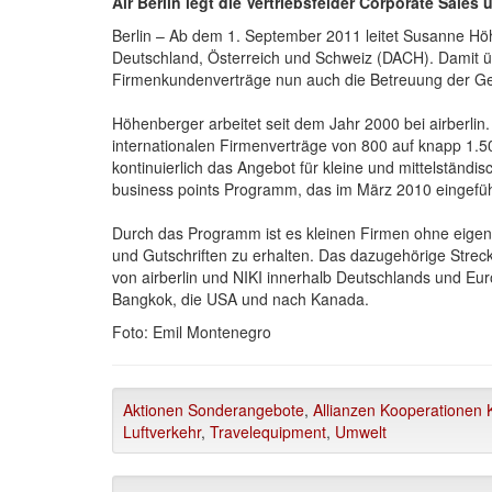
Air Berlin legt die Vertriebsfelder Corporate Sales
Berlin – Ab dem 1. September 2011 leitet Susanne Höh
Deutschland, Österreich und Schweiz (DACH). Damit ü
Firmenkundenverträge nun auch die Betreuung der Ge
Höhenberger arbeitet seit dem Jahr 2000 bei airberlin.
internationalen Firmenverträge von 800 auf knapp 1
kontinuierlich das Angebot für kleine und mittelständ
business points Programm, das im März 2010 eingeführ
Durch das Programm ist es kleinen Firmen ohne eige
und Gutschriften zu erhalten. Das dazugehörige Strec
von airberlin und NIKI innerhalb Deutschlands und Eur
Bangkok, die USA und nach Kanada.
Foto: Emil Montenegro
Aktionen Sonderangebote
,
Allianzen Kooperationen K
Luftverkehr
,
Travelequipment
,
Umwelt