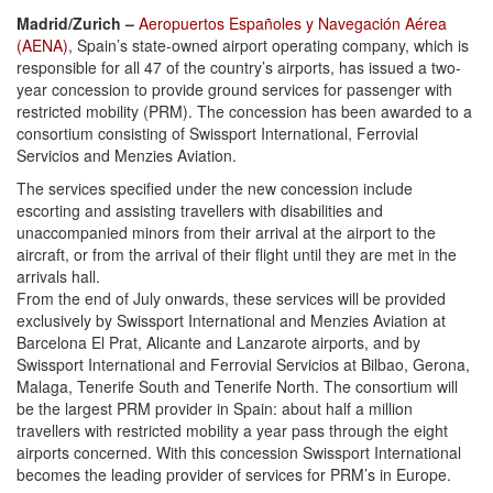
Madrid/Zurich –
Aeropuertos Españoles y Navegación Aérea
(AENA)
, Spain’s state-owned airport operating company, which is
responsible for all 47 of the country’s airports, has issued a two-
year concession to provide ground services for passenger with
restricted mobility (PRM). The concession has been awarded to a
consortium consisting of Swissport International, Ferrovial
Servicios and Menzies Aviation.
The services specified under the new concession include
escorting and assisting travellers with disabilities and
unaccompanied minors from their arrival at the airport to the
aircraft, or from the arrival of their flight until they are met in the
arrivals hall.
From the end of July onwards, these services will be provided
exclusively by Swissport International and Menzies Aviation at
Barcelona El Prat, Alicante and Lanzarote airports, and by
Swissport International and Ferrovial Servicios at Bilbao, Gerona,
Malaga, Tenerife South and Tenerife North. The consortium will
be the largest PRM provider in Spain: about half a million
travellers with restricted mobility a year pass through the eight
airports concerned. With this concession Swissport International
becomes the leading provider of services for PRM’s in Europe.