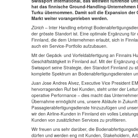
Swissport International, das weltweit führende Un
hat das finnische Ground-Handling-Unternehmen I
Turku übernommen. Damit soll die Expansion der 
Markt weiter vorangetrieben werden.
Zürich –
Inter Handling erbringt Bodenabfertigungsdie
der grösste Standort ist. Eine optimale Ergänzung für
Finnland, die dem Unternehmen erlaubt, sich in Finnla
auch ein Service-Portfolio aufzubauen.
Mit der Gepäck- und Vorfeldabfertigung an Finnairs 
Geschäftstätigkeit in Finnland auf. Mit der Ergänzung 
Swissport seine Strategie, den Standort Finnland zu 
komplette Spektrum an Bodenabfertigungsdiensten un
Juan Jose Andres Alvez, Executive Vice President EME
hervorragenden Ruf bei Kunden, steht unter der Leit
operative Performance – dies macht das Unternehmen 
Übernahme ermöglicht uns, unsere Abläufe in Zukunft w
Passagierabfertigungsdienste hinzuzufügen und unser
wir den Airline-Kunden in Finnland ein volles Leistun
Kunden von zusätzlichen Services zu profitieren.
Wir freuen uns sehr darüber, die Bodenabfertigungsdi
dürfen und werden eng mit Kunden, Stakeholdern, Ar