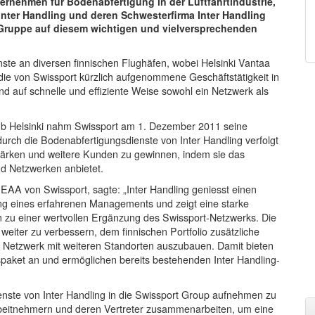
ternehmen für Bodenabfertigung in der Luftfahrtindustrie,
nter Handling und deren Schwesterfirma Inter Handling
Gruppe auf diesem wichtigen und vielversprechenden
nste an diversen finnischen Flughäfen, wobei Helsinki Vantaa
 die von Swissport kürzlich aufgenommene Geschäftstätigkeit in
nd auf schnelle und effiziente Weise sowohl ein Netzwerk als
Hub Helsinki nahm Swissport am 1. Dezember 2011 seine
durch die Bodenabfertigungsdienste von Inter Handling verfolgt
stärken und weitere Kunden zu gewinnen, indem sie das
d Netzwerken anbietet.
AA von Swissport, sagte: „Inter Handling geniesst einen
ung eines erfahrenen Managements und zeigt eine starke
zu einer wertvollen Ergänzung des Swissport-Netzwerks. Die
eiter zu verbessern, dem finnischen Portfolio zusätzliche
 Netzwerk mit weiteren Standorten auszubauen. Damit bieten
gspaket an und ermöglichen bereits bestehenden Inter Handling-
enste von Inter Handling in die Swissport Group aufnehmen zu
beitnehmern und deren Vertreter zusammenarbeiten, um eine