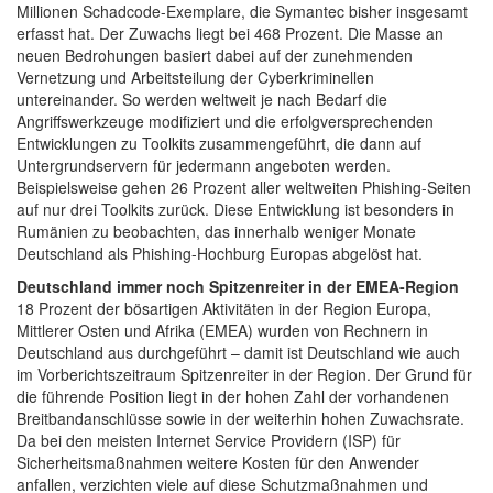
Millionen Schadcode-Exemplare, die Symantec bisher insgesamt
erfasst hat. Der Zuwachs liegt bei 468 Prozent. Die Masse an
neuen Bedrohungen basiert dabei auf der zunehmenden
Vernetzung und Arbeitsteilung der Cyberkriminellen
untereinander. So werden weltweit je nach Bedarf die
Angriffswerkzeuge modifiziert und die erfolgversprechenden
Entwicklungen zu Toolkits zusammengeführt, die dann auf
Untergrundservern für jedermann angeboten werden.
Beispielsweise gehen 26 Prozent aller weltweiten Phishing-Seiten
auf nur drei Toolkits zurück. Diese Entwicklung ist besonders in
Rumänien zu beobachten, das innerhalb weniger Monate
Deutschland als Phishing-Hochburg Europas abgelöst hat.
Deutschland immer noch Spitzenreiter in der EMEA-Region
18 Prozent der bösartigen Aktivitäten in der Region Europa,
Mittlerer Osten und Afrika (EMEA) wurden von Rechnern in
Deutschland aus durchgeführt – damit ist Deutschland wie auch
im Vorberichtszeitraum Spitzenreiter in der Region. Der Grund für
die führende Position liegt in der hohen Zahl der vorhandenen
Breitbandanschlüsse sowie in der weiterhin hohen Zuwachsrate.
Da bei den meisten Internet Service Providern (ISP) für
Sicherheitsmaßnahmen weitere Kosten für den Anwender
anfallen, verzichten viele auf diese Schutzmaßnahmen und