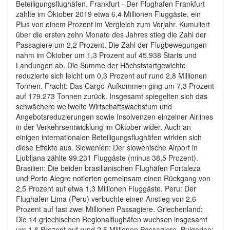
Beteiligungsflughäfen. Frankfurt - Der Flughafen Frankfurt
zählte im Oktober 2019 etwa 6,4 Millionen Fluggäste, ein
Plus von einem Prozent im Vergleich zum Vorjahr. Kumuliert
über die ersten zehn Monate des Jahres stieg die Zahl der
Passagiere um 2,2 Prozent. Die Zahl der Flugbewegungen
nahm im Oktober um 1,3 Prozent auf 45.938 Starts und
Landungen ab. Die Summe der Höchststartgewichte
reduzierte sich leicht um 0,3 Prozent auf rund 2,8 Millionen
Tonnen. Fracht: Das Cargo-Aufkommen ging um 7,3 Prozent
auf 179.273 Tonnen zurück. Insgesamt spiegelten sich das
schwächere weltweite Wirtschaftswachstum und
Angebotsreduzierungen sowie Insolvenzen einzelner Airlines
in der Verkehrsentwicklung im Oktober wider. Auch an
einigen internationalen Beteiligungsflughäfen wirkten sich
diese Effekte aus. Slowenien: Der slowenische Airport in
Ljubljana zählte 99.231 Fluggäste (minus 38,5 Prozent).
Brasilien: Die beiden brasilianischen Flughäfen Fortaleza
und Porto Alegre notierten gemeinsam einen Rückgang von
2,5 Prozent auf etwa 1,3 Millionen Fluggäste. Peru: Der
Flughafen Lima (Peru) verbuchte einen Anstieg von 2,6
Prozent auf fast zwei Millionen Passagiere. Griechenland:
Die 14 griechischen Regionalflughäfen wuchsen insgesamt
um 1,6 Prozent auf rund 2,5 Millionen Passagiere. Bulgarien: