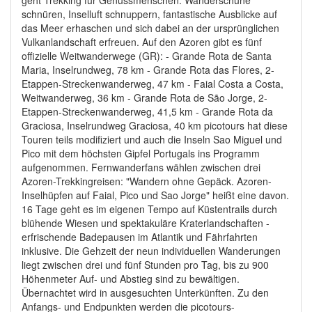
schnüren, Inselluft schnuppern, fantastische Ausblicke auf
das Meer erhaschen und sich dabei an der ursprünglichen
Vulkanlandschaft erfreuen. Auf den Azoren gibt es fünf
offizielle Weitwanderwege (GR): - Grande Rota de Santa
Maria, Inselrundweg, 78 km - Grande Rota das Flores, 2-
Etappen-Streckenwanderweg, 47 km - Faial Costa a Costa,
Weitwanderweg, 36 km - Grande Rota de São Jorge, 2-
Etappen-Streckenwanderweg, 41,5 km - Grande Rota da
Graciosa, Inselrundweg Graciosa, 40 km picotours hat diese
Touren teils modifiziert und auch die Inseln Sao Miguel und
Pico mit dem höchsten Gipfel Portugals ins Programm
aufgenommen. Fernwanderfans wählen zwischen drei
Azoren-Trekkingreisen: "Wandern ohne Gepäck. Azoren-
Inselhüpfen auf Faial, Pico und Sao Jorge" heißt eine davon.
16 Tage geht es im eigenen Tempo auf Küstentrails durch
blühende Wiesen und spektakuläre Kraterlandschaften -
erfrischende Badepausen im Atlantik und Fährfahrten
inklusive. Die Gehzeit der neun individuellen Wanderungen
liegt zwischen drei und fünf Stunden pro Tag, bis zu 900
Höhenmeter Auf- und Abstieg sind zu bewältigen.
Übernachtet wird in ausgesuchten Unterkünften. Zu den
Anfangs- und Endpunkten werden die picotours-