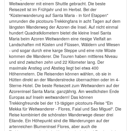
Weitwanderer mit einem Shuttle gebracht. Die beste
Reisezeit ist im Frühjahr und im Herbst. Bei der
"Küstenwanderung auf Santa Maria - in fünf Etappen"
umrunden die picotours-Trekkingfans in acht Tagen auf dem
längsten Wanderweg der Azoren die Insel. Auf nicht einmal
hundert Quadratkilometern bietet die kleine Insel Santa
Maria beim Azoren Weitwandern eine riesige Vielfalt an
Landschaften mit Küsten und Flüssen, Wäldern und Wiesen
- und sogar durch eine karge Steppe und eine rote Wüste
kommen die Wanderer. Die Touren haben mittleres Niveau
und sind zwischen zehn und 22 Kilometer lang. Der
maximale Anstieg und Abstieg liegt bei etwa 400
Höhenmetern. Die Reisenden können wählen, ob sie in
Hütten direkt an der Wanderstrecke übernachten oder im 4-
Sterne-Hotel. Die beste Reisezeit zum Weitwandern auf der
Azoreninsel Santa Maria: ganzjährig. Am westlichsten Ende
Europas auf Inseln weitwandern! Das können
Trekkingfreunde bei der 13-tägigen picotours-Reise "Ein
Mekka für Weitwanderer - Flores, Faial und Sao Miguel". Die
Reise kombiniert die schönsten Wanderwege dieser drei
Eilande. Ein Höhepunkt sind die Wanderungen auf der
artenreichen Blumeninsel Flores, aber auch die