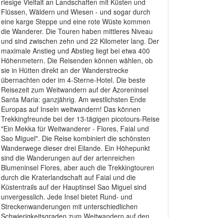
riesige Vielfalt an Landschaften mit Küsten und
Flüssen, Wäldern und Wiesen - und sogar durch
eine karge Steppe und eine rote Wüste kommen
die Wanderer. Die Touren haben mittleres Niveau
und sind zwischen zehn und 22 Kilometer lang. Der
maximale Anstieg und Abstieg liegt bei etwa 400
Höhenmetern. Die Reisenden können wählen, ob
sie in Hütten direkt an der Wanderstrecke
übernachten oder im 4-Sterne-Hotel. Die beste
Reisezeit zum Weitwandern auf der Azoreninsel
Santa Maria: ganzjährig. Am westlichsten Ende
Europas auf Inseln weitwandern! Das können
Trekkingfreunde bei der 13-tägigen picotours-Reise
"Ein Mekka für Weitwanderer - Flores, Faial und
Sao Miguel". Die Reise kombiniert die schönsten
Wanderwege dieser drei Eilande. Ein Höhepunkt
sind die Wanderungen auf der artenreichen
Blumeninsel Flores, aber auch die Trekkingtouren
durch die Kraterlandschaft auf Faial und die
Küstentrails auf der Hauptinsel Sao Miguel sind
unvergesslich. Jede Insel bietet Rund- und
Streckenwanderungen mit unterschiedlichen
Schwierigkeitsgraden zum Weitwandern auf den