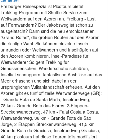
Freiburger Reisespezialist Picotours bietet
Trekking-Programm mit Shuttle-Service zum
Weitwandern auf den Azoren an. Freiburg - Lust
auf Fernwandern? Der Jakobsweg ist schon zu
ausgelatscht? Dann sind die neu erschlossenen
"Grand Rotas", die großen Routen auf den Azoren
die richtige Wahl. Sie können einzelne Inseln
umrunden oder Weitwandern und Inselhüpfen auf
den Azoren kombinieren. Insel-Paradiese für
Weitwanderer So geht Trekking für
Genussmenschen: Wanderschuhe schnüren,
Inselluft schnuppern, fantastische Ausblicke auf das
Meer erhaschen und sich dabei an der
ursprünglichen Vulkanlandschaft erfreuen. Auf den
Azoren gibt es fünf offizielle Weitwanderwege (GR):
- Grande Rota de Santa Maria, Inselrundweg,
78 km - Grande Rota das Flores, 2-Etappen-
Streckenwanderweg, 47 km - Faial Costa a Costa,
Weitwanderweg, 36 km - Grande Rota de São
Jorge, 2-Etappen-Streckenwanderweg, 41,5 km -
Grande Rota da Graciosa, Inselrundweg Graciosa,
40 km picotours hat diese Touren teils modifiziert