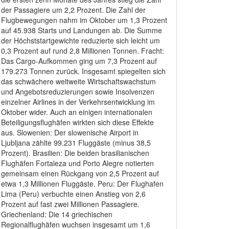
der Passagiere um 2,2 Prozent. Die Zahl der
Flugbewegungen nahm im Oktober um 1,3 Prozent
auf 45.938 Starts und Landungen ab. Die Summe
der Höchststartgewichte reduzierte sich leicht um
0,3 Prozent auf rund 2,8 Millionen Tonnen. Fracht:
Das Cargo-Aufkommen ging um 7,3 Prozent auf
179.273 Tonnen zurück. Insgesamt spiegelten sich
das schwächere weltweite Wirtschaftswachstum
und Angebotsreduzierungen sowie Insolvenzen
einzelner Airlines in der Verkehrsentwicklung im
Oktober wider. Auch an einigen internationalen
Beteiligungsflughäfen wirkten sich diese Effekte
aus. Slowenien: Der slowenische Airport in
Ljubljana zählte 99.231 Fluggäste (minus 38,5
Prozent). Brasilien: Die beiden brasilianischen
Flughäfen Fortaleza und Porto Alegre notierten
gemeinsam einen Rückgang von 2,5 Prozent auf
etwa 1,3 Millionen Fluggäste. Peru: Der Flughafen
Lima (Peru) verbuchte einen Anstieg von 2,6
Prozent auf fast zwei Millionen Passagiere.
Griechenland: Die 14 griechischen
Regionalflughäfen wuchsen insgesamt um 1,6