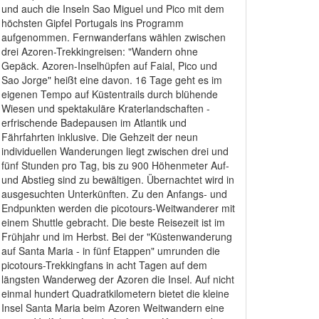
und auch die Inseln Sao Miguel und Pico mit dem
höchsten Gipfel Portugals ins Programm
aufgenommen. Fernwanderfans wählen zwischen
drei Azoren-Trekkingreisen: "Wandern ohne
Gepäck. Azoren-Inselhüpfen auf Faial, Pico und
Sao Jorge" heißt eine davon. 16 Tage geht es im
eigenen Tempo auf Küstentrails durch blühende
Wiesen und spektakuläre Kraterlandschaften -
erfrischende Badepausen im Atlantik und
Fährfahrten inklusive. Die Gehzeit der neun
individuellen Wanderungen liegt zwischen drei und
fünf Stunden pro Tag, bis zu 900 Höhenmeter Auf-
und Abstieg sind zu bewältigen. Übernachtet wird in
ausgesuchten Unterkünften. Zu den Anfangs- und
Endpunkten werden die picotours-Weitwanderer mit
einem Shuttle gebracht. Die beste Reisezeit ist im
Frühjahr und im Herbst. Bei der "Küstenwanderung
auf Santa Maria - in fünf Etappen" umrunden die
picotours-Trekkingfans in acht Tagen auf dem
längsten Wanderweg der Azoren die Insel. Auf nicht
einmal hundert Quadratkilometern bietet die kleine
Insel Santa Maria beim Azoren Weitwandern eine