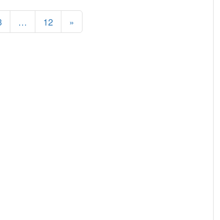
3
…
12
»