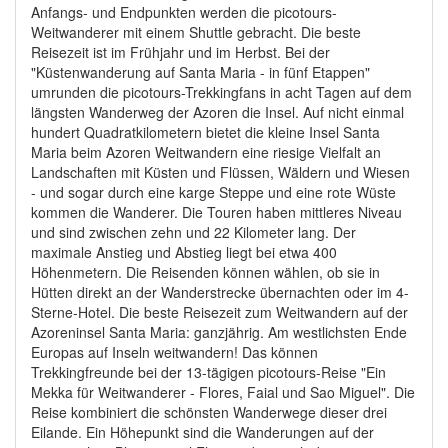
Anfangs- und Endpunkten werden die picotours-
Weitwanderer mit einem Shuttle gebracht. Die beste
Reisezeit ist im Frühjahr und im Herbst. Bei der
"Küstenwanderung auf Santa Maria - in fünf Etappen"
umrunden die picotours-Trekkingfans in acht Tagen auf dem
längsten Wanderweg der Azoren die Insel. Auf nicht einmal
hundert Quadratkilometern bietet die kleine Insel Santa
Maria beim Azoren Weitwandern eine riesige Vielfalt an
Landschaften mit Küsten und Flüssen, Wäldern und Wiesen
- und sogar durch eine karge Steppe und eine rote Wüste
kommen die Wanderer. Die Touren haben mittleres Niveau
und sind zwischen zehn und 22 Kilometer lang. Der
maximale Anstieg und Abstieg liegt bei etwa 400
Höhenmetern. Die Reisenden können wählen, ob sie in
Hütten direkt an der Wanderstrecke übernachten oder im 4-
Sterne-Hotel. Die beste Reisezeit zum Weitwandern auf der
Azoreninsel Santa Maria: ganzjährig. Am westlichsten Ende
Europas auf Inseln weitwandern! Das können
Trekkingfreunde bei der 13-tägigen picotours-Reise "Ein
Mekka für Weitwanderer - Flores, Faial und Sao Miguel". Die
Reise kombiniert die schönsten Wanderwege dieser drei
Eilande. Ein Höhepunkt sind die Wanderungen auf der