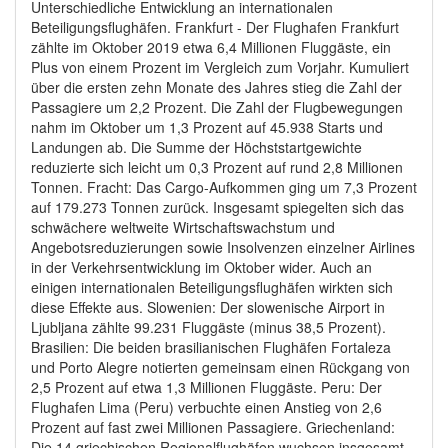
Unterschiedliche Entwicklung an internationalen
Beteiligungsflughäfen. Frankfurt - Der Flughafen Frankfurt
zählte im Oktober 2019 etwa 6,4 Millionen Fluggäste, ein
Plus von einem Prozent im Vergleich zum Vorjahr. Kumuliert
über die ersten zehn Monate des Jahres stieg die Zahl der
Passagiere um 2,2 Prozent. Die Zahl der Flugbewegungen
nahm im Oktober um 1,3 Prozent auf 45.938 Starts und
Landungen ab. Die Summe der Höchststartgewichte
reduzierte sich leicht um 0,3 Prozent auf rund 2,8 Millionen
Tonnen. Fracht: Das Cargo-Aufkommen ging um 7,3 Prozent
auf 179.273 Tonnen zurück. Insgesamt spiegelten sich das
schwächere weltweite Wirtschaftswachstum und
Angebotsreduzierungen sowie Insolvenzen einzelner Airlines
in der Verkehrsentwicklung im Oktober wider. Auch an
einigen internationalen Beteiligungsflughäfen wirkten sich
diese Effekte aus. Slowenien: Der slowenische Airport in
Ljubljana zählte 99.231 Fluggäste (minus 38,5 Prozent).
Brasilien: Die beiden brasilianischen Flughäfen Fortaleza
und Porto Alegre notierten gemeinsam einen Rückgang von
2,5 Prozent auf etwa 1,3 Millionen Fluggäste. Peru: Der
Flughafen Lima (Peru) verbuchte einen Anstieg von 2,6
Prozent auf fast zwei Millionen Passagiere. Griechenland:
Die 14 griechischen Regionalflughäfen wuchsen insgesamt