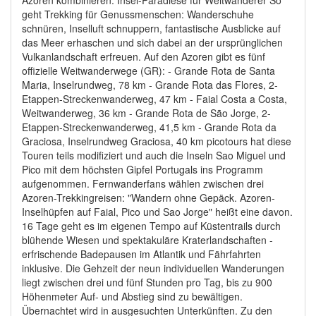
geht Trekking für Genussmenschen: Wanderschuhe
schnüren, Inselluft schnuppern, fantastische Ausblicke auf
das Meer erhaschen und sich dabei an der ursprünglichen
Vulkanlandschaft erfreuen. Auf den Azoren gibt es fünf
offizielle Weitwanderwege (GR): - Grande Rota de Santa
Maria, Inselrundweg, 78 km - Grande Rota das Flores, 2-
Etappen-Streckenwanderweg, 47 km - Faial Costa a Costa,
Weitwanderweg, 36 km - Grande Rota de São Jorge, 2-
Etappen-Streckenwanderweg, 41,5 km - Grande Rota da
Graciosa, Inselrundweg Graciosa, 40 km picotours hat diese
Touren teils modifiziert und auch die Inseln Sao Miguel und
Pico mit dem höchsten Gipfel Portugals ins Programm
aufgenommen. Fernwanderfans wählen zwischen drei
Azoren-Trekkingreisen: "Wandern ohne Gepäck. Azoren-
Inselhüpfen auf Faial, Pico und Sao Jorge" heißt eine davon.
16 Tage geht es im eigenen Tempo auf Küstentrails durch
blühende Wiesen und spektakuläre Kraterlandschaften -
erfrischende Badepausen im Atlantik und Fährfahrten
inklusive. Die Gehzeit der neun individuellen Wanderungen
liegt zwischen drei und fünf Stunden pro Tag, bis zu 900
Höhenmeter Auf- und Abstieg sind zu bewältigen.
Übernachtet wird in ausgesuchten Unterkünften. Zu den