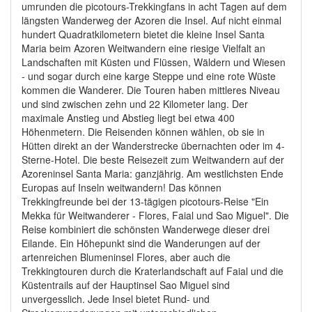
umrunden die picotours-Trekkingfans in acht Tagen auf dem
längsten Wanderweg der Azoren die Insel. Auf nicht einmal
hundert Quadratkilometern bietet die kleine Insel Santa
Maria beim Azoren Weitwandern eine riesige Vielfalt an
Landschaften mit Küsten und Flüssen, Wäldern und Wiesen
- und sogar durch eine karge Steppe und eine rote Wüste
kommen die Wanderer. Die Touren haben mittleres Niveau
und sind zwischen zehn und 22 Kilometer lang. Der
maximale Anstieg und Abstieg liegt bei etwa 400
Höhenmetern. Die Reisenden können wählen, ob sie in
Hütten direkt an der Wanderstrecke übernachten oder im 4-
Sterne-Hotel. Die beste Reisezeit zum Weitwandern auf der
Azoreninsel Santa Maria: ganzjährig. Am westlichsten Ende
Europas auf Inseln weitwandern! Das können
Trekkingfreunde bei der 13-tägigen picotours-Reise "Ein
Mekka für Weitwanderer - Flores, Faial und Sao Miguel". Die
Reise kombiniert die schönsten Wanderwege dieser drei
Eilande. Ein Höhepunkt sind die Wanderungen auf der
artenreichen Blumeninsel Flores, aber auch die
Trekkingtouren durch die Kraterlandschaft auf Faial und die
Küstentrails auf der Hauptinsel Sao Miguel sind
unvergesslich. Jede Insel bietet Rund- und