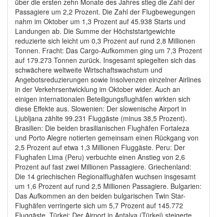
über die ersten zehn Monate des Jahres stieg die Zahl der
Passagiere um 2,2 Prozent. Die Zahl der Flugbewegungen
nahm im Oktober um 1,3 Prozent auf 45.938 Starts und
Landungen ab. Die Summe der Höchststartgewichte
reduzierte sich leicht um 0,3 Prozent auf rund 2,8 Millionen
Tonnen. Fracht: Das Cargo-Aufkommen ging um 7,3 Prozent
auf 179.273 Tonnen zurück. Insgesamt spiegelten sich das
schwächere weltweite Wirtschaftswachstum und
Angebotsreduzierungen sowie Insolvenzen einzelner Airlines
in der Verkehrsentwicklung im Oktober wider. Auch an
einigen internationalen Beteiligungsflughäfen wirkten sich
diese Effekte aus. Slowenien: Der slowenische Airport in
Ljubljana zählte 99.231 Fluggäste (minus 38,5 Prozent).
Brasilien: Die beiden brasilianischen Flughäfen Fortaleza
und Porto Alegre notierten gemeinsam einen Rückgang von
2,5 Prozent auf etwa 1,3 Millionen Fluggäste. Peru: Der
Flughafen Lima (Peru) verbuchte einen Anstieg von 2,6
Prozent auf fast zwei Millionen Passagiere. Griechenland:
Die 14 griechischen Regionalflughäfen wuchsen insgesamt
um 1,6 Prozent auf rund 2,5 Millionen Passagiere. Bulgarien:
Das Aufkommen an den beiden bulgarischen Twin Star-
Flughäfen verringerte sich um 5,7 Prozent auf 145.772
Fluggäste. Türkei: Der Airport in Antalya (Türkei) steigerte