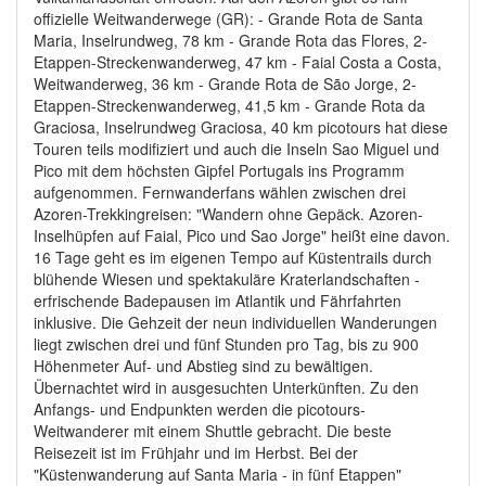
offizielle Weitwanderwege (GR): - Grande Rota de Santa
Maria, Inselrundweg, 78 km - Grande Rota das Flores, 2-
Etappen-Streckenwanderweg, 47 km - Faial Costa a Costa,
Weitwanderweg, 36 km - Grande Rota de São Jorge, 2-
Etappen-Streckenwanderweg, 41,5 km - Grande Rota da
Graciosa, Inselrundweg Graciosa, 40 km picotours hat diese
Touren teils modifiziert und auch die Inseln Sao Miguel und
Pico mit dem höchsten Gipfel Portugals ins Programm
aufgenommen. Fernwanderfans wählen zwischen drei
Azoren-Trekkingreisen: "Wandern ohne Gepäck. Azoren-
Inselhüpfen auf Faial, Pico und Sao Jorge" heißt eine davon.
16 Tage geht es im eigenen Tempo auf Küstentrails durch
blühende Wiesen und spektakuläre Kraterlandschaften -
erfrischende Badepausen im Atlantik und Fährfahrten
inklusive. Die Gehzeit der neun individuellen Wanderungen
liegt zwischen drei und fünf Stunden pro Tag, bis zu 900
Höhenmeter Auf- und Abstieg sind zu bewältigen.
Übernachtet wird in ausgesuchten Unterkünften. Zu den
Anfangs- und Endpunkten werden die picotours-
Weitwanderer mit einem Shuttle gebracht. Die beste
Reisezeit ist im Frühjahr und im Herbst. Bei der
"Küstenwanderung auf Santa Maria - in fünf Etappen"