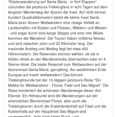
"Küstenwanderung auf Santa Maria - in fünf Etappen"
umrunden die picotours-Trekkingfans in acht Tagen auf dem
längsten Wanderweg der Azoren die Insel. Auf nicht einmal
hundert Quadratkilometern bietet die kleine Insel Santa
Maria beim Azoren Weitwandern eine riesige Vielfalt an
Landschaften mit Küsten und Flüssen, Wäldern und Wiesen
- und sogar durch eine karge Steppe und eine rote Wüste
kommen die Wanderer. Die Touren haben mittleres Niveau
und sind zwischen zehn und 22 Kilometer lang. Der
maximale Anstieg und Abstieg liegt bei etwa 400
Höhenmetern. Die Reisenden können wählen, ob sie in
Hütten direkt an der Wanderstrecke übernachten oder im 4-
Sterne-Hotel. Die beste Reisezeit zum Weitwandern auf der
Azoreninsel Santa Maria: ganzjährig. Am westlichsten Ende
Europas auf Inseln weitwandern! Das können
Trekkingfreunde bei der 13-tägigen picotours-Reise "Ein
Mekka für Weitwanderer - Flores, Faial und Sao Miguel". Die
Reise kombiniert die schönsten Wanderwege dieser drei
Eilande. Ein Höhepunkt sind die Wanderungen auf der
artenreichen Blumeninsel Flores, aber auch die
Trekkingtouren durch die Kraterlandschaft auf Faial und die
Küstentrails auf der Hauptinsel Sao Miguel sind
unvergesslich. Jede Insel bietet Rund- und