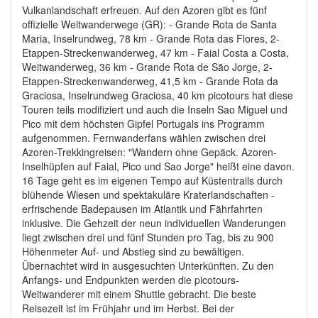
Vulkanlandschaft erfreuen. Auf den Azoren gibt es fünf
offizielle Weitwanderwege (GR): - Grande Rota de Santa
Maria, Inselrundweg, 78 km - Grande Rota das Flores, 2-
Etappen-Streckenwanderweg, 47 km - Faial Costa a Costa,
Weitwanderweg, 36 km - Grande Rota de São Jorge, 2-
Etappen-Streckenwanderweg, 41,5 km - Grande Rota da
Graciosa, Inselrundweg Graciosa, 40 km picotours hat diese
Touren teils modifiziert und auch die Inseln Sao Miguel und
Pico mit dem höchsten Gipfel Portugals ins Programm
aufgenommen. Fernwanderfans wählen zwischen drei
Azoren-Trekkingreisen: "Wandern ohne Gepäck. Azoren-
Inselhüpfen auf Faial, Pico und Sao Jorge" heißt eine davon.
16 Tage geht es im eigenen Tempo auf Küstentrails durch
blühende Wiesen und spektakuläre Kraterlandschaften -
erfrischende Badepausen im Atlantik und Fährfahrten
inklusive. Die Gehzeit der neun individuellen Wanderungen
liegt zwischen drei und fünf Stunden pro Tag, bis zu 900
Höhenmeter Auf- und Abstieg sind zu bewältigen.
Übernachtet wird in ausgesuchten Unterkünften. Zu den
Anfangs- und Endpunkten werden die picotours-
Weitwanderer mit einem Shuttle gebracht. Die beste
Reisezeit ist im Frühjahr und im Herbst. Bei der