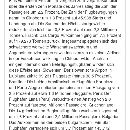
Plus von einem Prozent im Vergleich zum Vorjahr. Kumuliert
über die ersten zehn Monate des Jahres stieg die Zahl der
Passagiere um 2,2 Prozent. Die Zahl der Flugbewegungen
nahm im Oktober um 1,3 Prozent auf 45.938 Starts und
Landungen ab. Die Summe der Höchststartgewichte
reduzierte sich leicht um 0,3 Prozent auf rund 2,8 Millionen
Tonnen. Fracht: Das Cargo-Aufkommen ging um 7,3 Prozent
auf 179.273 Tonnen zurück. Insgesamt spiegelten sich das
schwächere weltweite Wirtschaftswachstum und
Angebotsreduzierungen sowie Insolvenzen einzelner Airlines
in der Verkehrsentwicklung im Oktober wider. Auch an
einigen internationalen Beteiligungsflughäfen wirkten sich
diese Effekte aus. Slowenien: Der slowenische Airport in
Ljubljana zählte 99.231 Fluggäste (minus 38,5 Prozent).
Brasilien: Die beiden brasilianischen Flughäfen Fortaleza
und Porto Alegre notierten gemeinsam einen Rückgang von
2,5 Prozent auf etwa 1,3 Millionen Fluggäste. Peru: Der
Flughafen Lima (Peru) verbuchte einen Anstieg von 2,6
Prozent auf fast zwei Millionen Passagiere. Griechenland:
Die 14 griechischen Regionalflughäfen wuchsen insgesamt
um 1,6 Prozent auf rund 2,5 Millionen Passagiere. Bulgarien:
Das Aufkommen an den beiden bulgarischen Twin Star-
Flughäfen verringerte sich um 5,7 Prozent auf 145.772