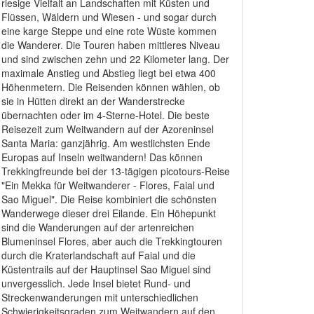
riesige Vielfalt an Landschaften mit Küsten und
Flüssen, Wäldern und Wiesen - und sogar durch
eine karge Steppe und eine rote Wüste kommen
die Wanderer. Die Touren haben mittleres Niveau
und sind zwischen zehn und 22 Kilometer lang. Der
maximale Anstieg und Abstieg liegt bei etwa 400
Höhenmetern. Die Reisenden können wählen, ob
sie in Hütten direkt an der Wanderstrecke
übernachten oder im 4-Sterne-Hotel. Die beste
Reisezeit zum Weitwandern auf der Azoreninsel
Santa Maria: ganzjährig. Am westlichsten Ende
Europas auf Inseln weitwandern! Das können
Trekkingfreunde bei der 13-tägigen picotours-Reise
"Ein Mekka für Weitwanderer - Flores, Faial und
Sao Miguel". Die Reise kombiniert die schönsten
Wanderwege dieser drei Eilande. Ein Höhepunkt
sind die Wanderungen auf der artenreichen
Blumeninsel Flores, aber auch die Trekkingtouren
durch die Kraterlandschaft auf Faial und die
Küstentrails auf der Hauptinsel Sao Miguel sind
unvergesslich. Jede Insel bietet Rund- und
Streckenwanderungen mit unterschiedlichen
Schwierigkeitsgraden zum Weitwandern auf den