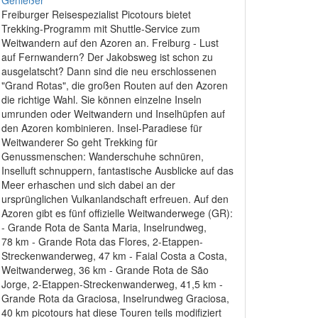
Freiburger Reisespezialist Picotours bietet
Trekking-Programm mit Shuttle-Service zum
Weitwandern auf den Azoren an. Freiburg - Lust
auf Fernwandern? Der Jakobsweg ist schon zu
ausgelatscht? Dann sind die neu erschlossenen
"Grand Rotas", die großen Routen auf den Azoren
die richtige Wahl. Sie können einzelne Inseln
umrunden oder Weitwandern und Inselhüpfen auf
den Azoren kombinieren. Insel-Paradiese für
Weitwanderer So geht Trekking für
Genussmenschen: Wanderschuhe schnüren,
Inselluft schnuppern, fantastische Ausblicke auf das
Meer erhaschen und sich dabei an der
ursprünglichen Vulkanlandschaft erfreuen. Auf den
Azoren gibt es fünf offizielle Weitwanderwege (GR):
- Grande Rota de Santa Maria, Inselrundweg,
78 km - Grande Rota das Flores, 2-Etappen-
Streckenwanderweg, 47 km - Faial Costa a Costa,
Weitwanderweg, 36 km - Grande Rota de São
Jorge, 2-Etappen-Streckenwanderweg, 41,5 km -
Grande Rota da Graciosa, Inselrundweg Graciosa,
40 km picotours hat diese Touren teils modifiziert