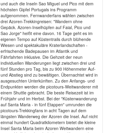
und auch die Inseln Sao Miguel und Pico mit dem
höchsten Gipfel Portugals ins Programm
aufgenommen. Fernwanderfans wählen zwischen
drei Azoren-Trekkingreisen: "Wandern ohne
Gepäck. Azoren-Inselhüpfen auf Faial, Pico und
Sao Jorge" heißt eine davon. 16 Tage geht es im
eigenen Tempo auf Küstentrails durch blühende
Wiesen und spektakuläre Kraterlandschaften -
erfrischende Badepausen im Atlantik und
Fährfahrten inklusive. Die Gehzeit der neun
individuellen Wanderungen liegt zwischen drei und
fünf Stunden pro Tag, bis zu 900 Höhenmeter Auf-
und Abstieg sind zu bewältigen. Übernachtet wird in
ausgesuchten Unterkünften. Zu den Anfangs- und
Endpunkten werden die picotours-Weitwanderer mit
einem Shuttle gebracht. Die beste Reisezeit ist im
Frühjahr und im Herbst. Bei der "Küstenwanderung
auf Santa Maria - in fünf Etappen" umrunden die
picotours-Trekkingfans in acht Tagen auf dem
längsten Wanderweg der Azoren die Insel. Auf nicht
einmal hundert Quadratkilometern bietet die kleine
Insel Santa Maria beim Azoren Weitwandern eine