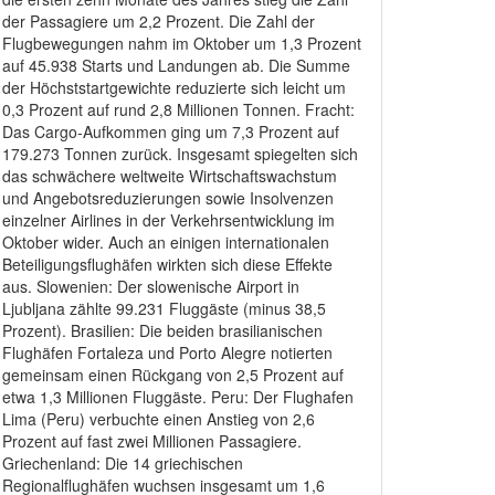
der Passagiere um 2,2 Prozent. Die Zahl der
Flugbewegungen nahm im Oktober um 1,3 Prozent
auf 45.938 Starts und Landungen ab. Die Summe
der Höchststartgewichte reduzierte sich leicht um
0,3 Prozent auf rund 2,8 Millionen Tonnen. Fracht:
Das Cargo-Aufkommen ging um 7,3 Prozent auf
179.273 Tonnen zurück. Insgesamt spiegelten sich
das schwächere weltweite Wirtschaftswachstum
und Angebotsreduzierungen sowie Insolvenzen
einzelner Airlines in der Verkehrsentwicklung im
Oktober wider. Auch an einigen internationalen
Beteiligungsflughäfen wirkten sich diese Effekte
aus. Slowenien: Der slowenische Airport in
Ljubljana zählte 99.231 Fluggäste (minus 38,5
Prozent). Brasilien: Die beiden brasilianischen
Flughäfen Fortaleza und Porto Alegre notierten
gemeinsam einen Rückgang von 2,5 Prozent auf
etwa 1,3 Millionen Fluggäste. Peru: Der Flughafen
Lima (Peru) verbuchte einen Anstieg von 2,6
Prozent auf fast zwei Millionen Passagiere.
Griechenland: Die 14 griechischen
Regionalflughäfen wuchsen insgesamt um 1,6