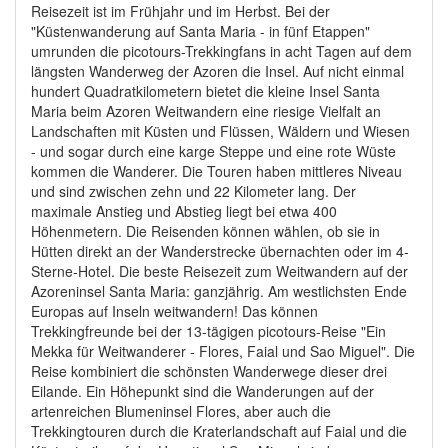
Reisezeit ist im Frühjahr und im Herbst. Bei der
"Küstenwanderung auf Santa Maria - in fünf Etappen"
umrunden die picotours-Trekkingfans in acht Tagen auf dem
längsten Wanderweg der Azoren die Insel. Auf nicht einmal
hundert Quadratkilometern bietet die kleine Insel Santa
Maria beim Azoren Weitwandern eine riesige Vielfalt an
Landschaften mit Küsten und Flüssen, Wäldern und Wiesen
- und sogar durch eine karge Steppe und eine rote Wüste
kommen die Wanderer. Die Touren haben mittleres Niveau
und sind zwischen zehn und 22 Kilometer lang. Der
maximale Anstieg und Abstieg liegt bei etwa 400
Höhenmetern. Die Reisenden können wählen, ob sie in
Hütten direkt an der Wanderstrecke übernachten oder im 4-
Sterne-Hotel. Die beste Reisezeit zum Weitwandern auf der
Azoreninsel Santa Maria: ganzjährig. Am westlichsten Ende
Europas auf Inseln weitwandern! Das können
Trekkingfreunde bei der 13-tägigen picotours-Reise "Ein
Mekka für Weitwanderer - Flores, Faial und Sao Miguel". Die
Reise kombiniert die schönsten Wanderwege dieser drei
Eilande. Ein Höhepunkt sind die Wanderungen auf der
artenreichen Blumeninsel Flores, aber auch die
Trekkingtouren durch die Kraterlandschaft auf Faial und die