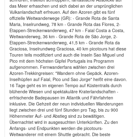
das Meer erhaschen und sich dabei an der ursprünglichen
Vulkanlandschaft erfreuen. Auf den Azoren gibt es fünf
offizielle Weitwanderwege (GR): - Grande Rota de Santa
Maria, Inselrundweg, 78 km - Grande Rota das Flores, 2-
Etappen-Streckenwanderweg, 47 km - Faial Costa a Costa,
Weitwanderweg, 36 km - Grande Rota de São Jorge, 2-
Etappen-Streckenwanderweg, 41,5 km - Grande Rota da
Graciosa, Inselrundweg Graciosa, 40 km picotours hat diese
Touren teils modifiziert und auch die Inseln Sao Miguel und
Pico mit dem höchsten Gipfel Portugals ins Programm
aufgenommen. Fernwanderfans wählen zwischen drei
Azoren-Trekkingreisen: "Wandern ohne Gepäck. Azoren-
Inselhüpfen auf Faial, Pico und Sao Jorge" heißt eine davon.
16 Tage geht es im eigenen Tempo auf Küstentrails durch
blühende Wiesen und spektakuläre Kraterlandschaften -
erfrischende Badepausen im Atlantik und Fährfahrten
inklusive. Die Gehzeit der neun individuellen Wanderungen
liegt zwischen drei und fünf Stunden pro Tag, bis zu 900
Höhenmeter Auf- und Abstieg sind zu bewältigen.
Übernachtet wird in ausgesuchten Unterkünften. Zu den
Anfangs- und Endpunkten werden die picotours-
Weitwanderer mit einem Shuttle gebracht. Die beste