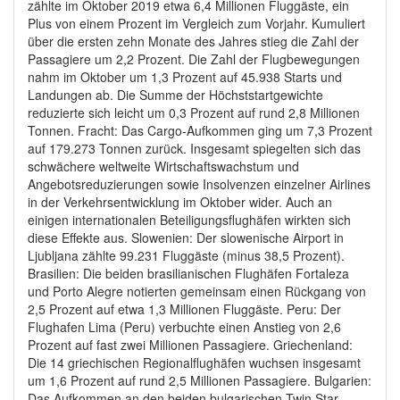
zählte im Oktober 2019 etwa 6,4 Millionen Fluggäste, ein
Plus von einem Prozent im Vergleich zum Vorjahr. Kumuliert
über die ersten zehn Monate des Jahres stieg die Zahl der
Passagiere um 2,2 Prozent. Die Zahl der Flugbewegungen
nahm im Oktober um 1,3 Prozent auf 45.938 Starts und
Landungen ab. Die Summe der Höchststartgewichte
reduzierte sich leicht um 0,3 Prozent auf rund 2,8 Millionen
Tonnen. Fracht: Das Cargo-Aufkommen ging um 7,3 Prozent
auf 179.273 Tonnen zurück. Insgesamt spiegelten sich das
schwächere weltweite Wirtschaftswachstum und
Angebotsreduzierungen sowie Insolvenzen einzelner Airlines
in der Verkehrsentwicklung im Oktober wider. Auch an
einigen internationalen Beteiligungsflughäfen wirkten sich
diese Effekte aus. Slowenien: Der slowenische Airport in
Ljubljana zählte 99.231 Fluggäste (minus 38,5 Prozent).
Brasilien: Die beiden brasilianischen Flughäfen Fortaleza
und Porto Alegre notierten gemeinsam einen Rückgang von
2,5 Prozent auf etwa 1,3 Millionen Fluggäste. Peru: Der
Flughafen Lima (Peru) verbuchte einen Anstieg von 2,6
Prozent auf fast zwei Millionen Passagiere. Griechenland:
Die 14 griechischen Regionalflughäfen wuchsen insgesamt
um 1,6 Prozent auf rund 2,5 Millionen Passagiere. Bulgarien:
Das Aufkommen an den beiden bulgarischen Twin Star-