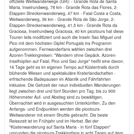
offizielle Weitwanderwege (GR): - Grande Rota de Santa
Maria, Inselrundweg, 78 km - Grande Rota das Flores, 2-
Etappen-Streckenwanderweg, 47 km - Faial Costa a Costa,
Weitwanderweg, 36 km - Grande Rota de São Jorge, 2-
Etappen-Streckenwanderweg, 41,5 km - Grande Rota da
Graciosa, Inselrundweg Graciosa, 40 km picotours hat diese
Touren teils modifiziert und auch die Inseln Sao Miguel und
Pico mit dem höchsten Gipfel Portugals ins Programm
aufgenommen. Fernwanderfans wählen zwischen drei
Azoren-Trekkingreisen: "Wandern ohne Gepäck. Azoren-
Inselhüpfen auf Faial, Pico und Sao Jorge" heißt eine davon.
16 Tage geht es im eigenen Tempo auf Küstentrails durch
blühende Wiesen und spektakuläre Kraterlandschaften -
erfrischende Badepausen im Atlantik und Fährfahrten
inklusive. Die Gehzeit der neun individuellen Wanderungen
liegt zwischen drei und fünf Stunden pro Tag, bis zu 900
Höhenmeter Auf- und Abstieg sind zu bewältigen.
Übernachtet wird in ausgesuchten Unterkünften. Zu den
Anfangs- und Endpunkten werden die picotours-
Weitwanderer mit einem Shuttle gebracht. Die beste
Reisezeit ist im Frühjahr und im Herbst. Bei der
"Küstenwanderung auf Santa Maria - in fünf Etappen"
umrunden die picotours-Trekkingfans in acht Tagen auf dem