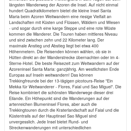
längsten Wanderweg der Azoren die Insel. Auf nicht einmal
hundert Quadratkilometern bietet die kleine Insel Santa
Maria beim Azoren Weitwandern eine riesige Vielfalt an
Landschaften mit Küsten und Flüssen, Wäldern und Wiesen
- und sogar durch eine karge Steppe und eine rote Wüste
kommen die Wanderer. Die Touren haben mittleres Niveau
und sind zwischen zehn und 22 Kilometer lang. Der
maximale Anstieg und Abstieg liegt bei etwa 400
Höhenmetern. Die Reisenden können wählen, ob sie in
Hütten direkt an der Wanderstrecke übernachten oder im 4-
Sterne-Hotel. Die beste Reisezeit zum Weitwandern auf der
Azoreninsel Santa Maria: ganzjährig. Am westlichsten Ende
Europas auf Inseln weitwandern! Das können
Trekkingfreunde bei der 13-tägigen picotours-Reise "Ein
Mekka für Weitwanderer - Flores, Faial und Sao Miguel". Die
Reise kombiniert die schönsten Wanderwege dieser drei
Eilande. Ein Höhepunkt sind die Wanderungen auf der
artenreichen Blumeninsel Flores, aber auch die
Trekkingtouren durch die Kraterlandschaft auf Faial und die
Küstentrails auf der Hauptinsel Sao Miguel sind
unvergesslich. Jede Insel bietet Rund- und
Streckenwanderungen mit unterschiedlichen