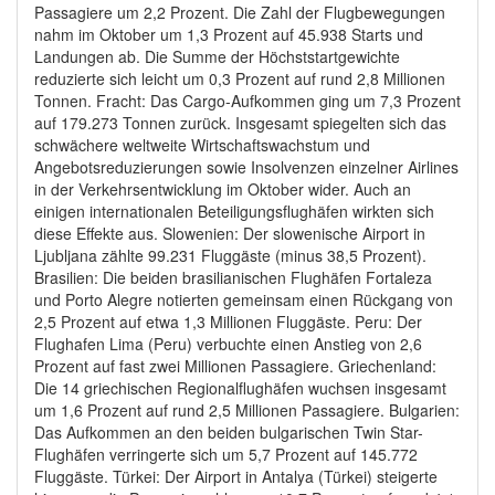
Passagiere um 2,2 Prozent. Die Zahl der Flugbewegungen
nahm im Oktober um 1,3 Prozent auf 45.938 Starts und
Landungen ab. Die Summe der Höchststartgewichte
reduzierte sich leicht um 0,3 Prozent auf rund 2,8 Millionen
Tonnen. Fracht: Das Cargo-Aufkommen ging um 7,3 Prozent
auf 179.273 Tonnen zurück. Insgesamt spiegelten sich das
schwächere weltweite Wirtschaftswachstum und
Angebotsreduzierungen sowie Insolvenzen einzelner Airlines
in der Verkehrsentwicklung im Oktober wider. Auch an
einigen internationalen Beteiligungsflughäfen wirkten sich
diese Effekte aus. Slowenien: Der slowenische Airport in
Ljubljana zählte 99.231 Fluggäste (minus 38,5 Prozent).
Brasilien: Die beiden brasilianischen Flughäfen Fortaleza
und Porto Alegre notierten gemeinsam einen Rückgang von
2,5 Prozent auf etwa 1,3 Millionen Fluggäste. Peru: Der
Flughafen Lima (Peru) verbuchte einen Anstieg von 2,6
Prozent auf fast zwei Millionen Passagiere. Griechenland:
Die 14 griechischen Regionalflughäfen wuchsen insgesamt
um 1,6 Prozent auf rund 2,5 Millionen Passagiere. Bulgarien:
Das Aufkommen an den beiden bulgarischen Twin Star-
Flughäfen verringerte sich um 5,7 Prozent auf 145.772
Fluggäste. Türkei: Der Airport in Antalya (Türkei) steigerte