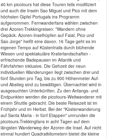
40 km picotours hat diese Touren teils modifiziert
und auch die Inseln Sao Miguel und Pico mit dem
höchsten Gipfel Portugals ins Programm
aufgenommen. Fernwanderfans wählen zwischen
drei Azoren-Trekkingreisen: "Wandern ohne
Gepäck. Azoren-Inselhüpfen auf Faial, Pico und
Sao Jorge" heißt eine davon. 16 Tage geht es im
eigenen Tempo auf Küstentrails durch blühende
Wiesen und spektakuläre Kraterlandschaften -
erfrischende Badepausen im Atlantik und
Fährfahrten inklusive. Die Gehzeit der neun
individuellen Wanderungen liegt zwischen drei und
fünf Stunden pro Tag, bis zu 900 Höhenmeter Auf-
und Abstieg sind zu bewältigen. Übernachtet wird in
ausgesuchten Unterkünften. Zu den Anfangs- und
Endpunkten werden die picotours-Weitwanderer mit
einem Shuttle gebracht. Die beste Reisezeit ist im
Frühjahr und im Herbst. Bei der "Küstenwanderung
auf Santa Maria - in fünf Etappen" umrunden die
picotours-Trekkingfans in acht Tagen auf dem
längsten Wanderweg der Azoren die Insel. Auf nicht
einmal hundert Quadratkilometern bietet die kleine