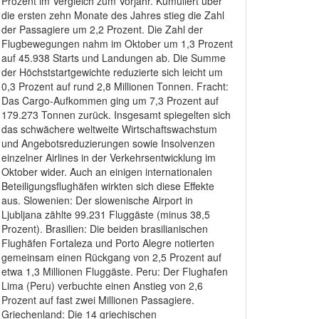
Prozent im Vergleich zum Vorjahr. Kumuliert über
die ersten zehn Monate des Jahres stieg die Zahl
der Passagiere um 2,2 Prozent. Die Zahl der
Flugbewegungen nahm im Oktober um 1,3 Prozent
auf 45.938 Starts und Landungen ab. Die Summe
der Höchststartgewichte reduzierte sich leicht um
0,3 Prozent auf rund 2,8 Millionen Tonnen. Fracht:
Das Cargo-Aufkommen ging um 7,3 Prozent auf
179.273 Tonnen zurück. Insgesamt spiegelten sich
das schwächere weltweite Wirtschaftswachstum
und Angebotsreduzierungen sowie Insolvenzen
einzelner Airlines in der Verkehrsentwicklung im
Oktober wider. Auch an einigen internationalen
Beteiligungsflughäfen wirkten sich diese Effekte
aus. Slowenien: Der slowenische Airport in
Ljubljana zählte 99.231 Fluggäste (minus 38,5
Prozent). Brasilien: Die beiden brasilianischen
Flughäfen Fortaleza und Porto Alegre notierten
gemeinsam einen Rückgang von 2,5 Prozent auf
etwa 1,3 Millionen Fluggäste. Peru: Der Flughafen
Lima (Peru) verbuchte einen Anstieg von 2,6
Prozent auf fast zwei Millionen Passagiere.
Griechenland: Die 14 griechischen