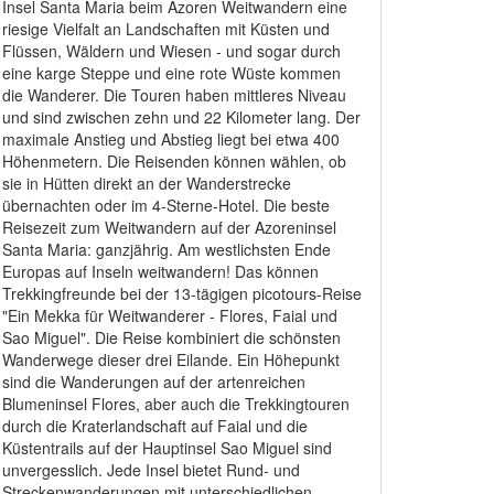
Insel Santa Maria beim Azoren Weitwandern eine
riesige Vielfalt an Landschaften mit Küsten und
Flüssen, Wäldern und Wiesen - und sogar durch
eine karge Steppe und eine rote Wüste kommen
die Wanderer. Die Touren haben mittleres Niveau
und sind zwischen zehn und 22 Kilometer lang. Der
maximale Anstieg und Abstieg liegt bei etwa 400
Höhenmetern. Die Reisenden können wählen, ob
sie in Hütten direkt an der Wanderstrecke
übernachten oder im 4-Sterne-Hotel. Die beste
Reisezeit zum Weitwandern auf der Azoreninsel
Santa Maria: ganzjährig. Am westlichsten Ende
Europas auf Inseln weitwandern! Das können
Trekkingfreunde bei der 13-tägigen picotours-Reise
"Ein Mekka für Weitwanderer - Flores, Faial und
Sao Miguel". Die Reise kombiniert die schönsten
Wanderwege dieser drei Eilande. Ein Höhepunkt
sind die Wanderungen auf der artenreichen
Blumeninsel Flores, aber auch die Trekkingtouren
durch die Kraterlandschaft auf Faial und die
Küstentrails auf der Hauptinsel Sao Miguel sind
unvergesslich. Jede Insel bietet Rund- und
Streckenwanderungen mit unterschiedlichen