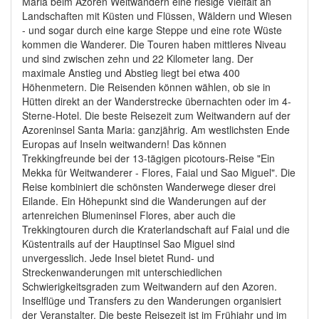
Maria beim Azoren Weitwandern eine riesige Vielfalt an
Landschaften mit Küsten und Flüssen, Wäldern und Wiesen
- und sogar durch eine karge Steppe und eine rote Wüste
kommen die Wanderer. Die Touren haben mittleres Niveau
und sind zwischen zehn und 22 Kilometer lang. Der
maximale Anstieg und Abstieg liegt bei etwa 400
Höhenmetern. Die Reisenden können wählen, ob sie in
Hütten direkt an der Wanderstrecke übernachten oder im 4-
Sterne-Hotel. Die beste Reisezeit zum Weitwandern auf der
Azoreninsel Santa Maria: ganzjährig. Am westlichsten Ende
Europas auf Inseln weitwandern! Das können
Trekkingfreunde bei der 13-tägigen picotours-Reise "Ein
Mekka für Weitwanderer - Flores, Faial und Sao Miguel". Die
Reise kombiniert die schönsten Wanderwege dieser drei
Eilande. Ein Höhepunkt sind die Wanderungen auf der
artenreichen Blumeninsel Flores, aber auch die
Trekkingtouren durch die Kraterlandschaft auf Faial und die
Küstentrails auf der Hauptinsel Sao Miguel sind
unvergesslich. Jede Insel bietet Rund- und
Streckenwanderungen mit unterschiedlichen
Schwierigkeitsgraden zum Weitwandern auf den Azoren.
Inselflüge und Transfers zu den Wanderungen organisiert
der Veranstalter. Die beste Reisezeit ist im Frühjahr und im