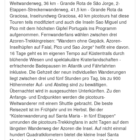
Weitwanderweg, 36 km - Grande Rota de São Jorge, 2-
Etappen-Streckenwanderweg, 41,5 km - Grande Rota da
Graciosa, Inselrundweg Graciosa, 40 km picotours hat diese
Touren teils modifiziert und auch die Inseln Sao Miguel und
Pico mit dem höchsten Gipfel Portugals ins Programm
aufgenommen. Fernwanderfans wählen zwischen drei
Azoren-Trekkingreisen: "Wandern ohne Gepäck. Azoren-
Inselhüpfen auf Faial, Pico und Sao Jorge" heißt eine davon.
16 Tage geht es im eigenen Tempo auf Küstentrails durch
blühende Wiesen und spektakuläre Kraterlandschaften -
erfrischende Badepausen im Atlantik und Fährfahrten
inklusive. Die Gehzeit der neun individuellen Wanderungen
liegt zwischen drei und fünf Stunden pro Tag, bis zu 900
Höhenmeter Auf- und Abstieg sind zu bewältigen.
Übernachtet wird in ausgesuchten Unterkünften. Zu den
Anfangs- und Endpunkten werden die picotours-
Weitwanderer mit einem Shuttle gebracht. Die beste
Reisezeit ist im Frühjahr und im Herbst. Bei der
"Küstenwanderung auf Santa Maria - in fünf Etappen"
umrunden die picotours-Trekkingfans in acht Tagen auf dem
längsten Wanderweg der Azoren die Insel. Auf nicht einmal
hundert Quadratkilometern bietet die kleine Insel Santa