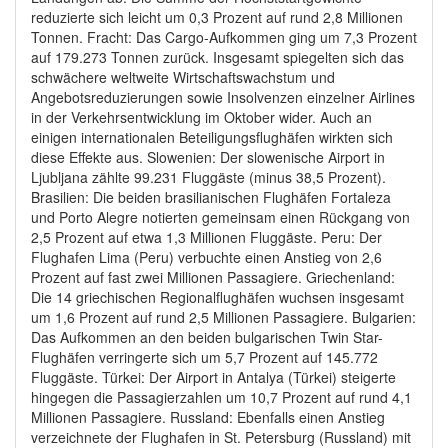
reduzierte sich leicht um 0,3 Prozent auf rund 2,8 Millionen
Tonnen. Fracht: Das Cargo-Aufkommen ging um 7,3 Prozent
auf 179.273 Tonnen zurück. Insgesamt spiegelten sich das
schwächere weltweite Wirtschaftswachstum und
Angebotsreduzierungen sowie Insolvenzen einzelner Airlines
in der Verkehrsentwicklung im Oktober wider. Auch an
einigen internationalen Beteiligungsflughäfen wirkten sich
diese Effekte aus. Slowenien: Der slowenische Airport in
Ljubljana zählte 99.231 Fluggäste (minus 38,5 Prozent).
Brasilien: Die beiden brasilianischen Flughäfen Fortaleza
und Porto Alegre notierten gemeinsam einen Rückgang von
2,5 Prozent auf etwa 1,3 Millionen Fluggäste. Peru: Der
Flughafen Lima (Peru) verbuchte einen Anstieg von 2,6
Prozent auf fast zwei Millionen Passagiere. Griechenland:
Die 14 griechischen Regionalflughäfen wuchsen insgesamt
um 1,6 Prozent auf rund 2,5 Millionen Passagiere. Bulgarien:
Das Aufkommen an den beiden bulgarischen Twin Star-
Flughäfen verringerte sich um 5,7 Prozent auf 145.772
Fluggäste. Türkei: Der Airport in Antalya (Türkei) steigerte
hingegen die Passagierzahlen um 10,7 Prozent auf rund 4,1
Millionen Passagiere. Russland: Ebenfalls einen Anstieg
verzeichnete der Flughafen in St. Petersburg (Russland) mit