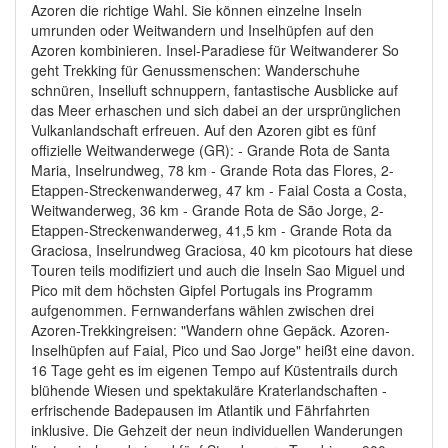
Azoren die richtige Wahl. Sie können einzelne Inseln
umrunden oder Weitwandern und Inselhüpfen auf den
Azoren kombinieren. Insel-Paradiese für Weitwanderer So
geht Trekking für Genussmenschen: Wanderschuhe
schnüren, Inselluft schnuppern, fantastische Ausblicke auf
das Meer erhaschen und sich dabei an der ursprünglichen
Vulkanlandschaft erfreuen. Auf den Azoren gibt es fünf
offizielle Weitwanderwege (GR): - Grande Rota de Santa
Maria, Inselrundweg, 78 km - Grande Rota das Flores, 2-
Etappen-Streckenwanderweg, 47 km - Faial Costa a Costa,
Weitwanderweg, 36 km - Grande Rota de São Jorge, 2-
Etappen-Streckenwanderweg, 41,5 km - Grande Rota da
Graciosa, Inselrundweg Graciosa, 40 km picotours hat diese
Touren teils modifiziert und auch die Inseln Sao Miguel und
Pico mit dem höchsten Gipfel Portugals ins Programm
aufgenommen. Fernwanderfans wählen zwischen drei
Azoren-Trekkingreisen: "Wandern ohne Gepäck. Azoren-
Inselhüpfen auf Faial, Pico und Sao Jorge" heißt eine davon.
16 Tage geht es im eigenen Tempo auf Küstentrails durch
blühende Wiesen und spektakuläre Kraterlandschaften -
erfrischende Badepausen im Atlantik und Fährfahrten
inklusive. Die Gehzeit der neun individuellen Wanderungen