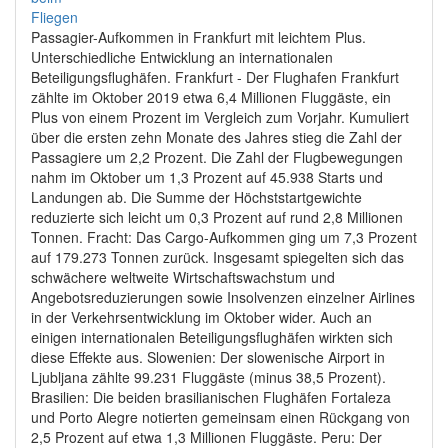
Passagier-Aufkommen in Frankfurt mit leichtem Plus.
Unterschiedliche Entwicklung an internationalen
Beteiligungsflughäfen. Frankfurt - Der Flughafen Frankfurt
zählte im Oktober 2019 etwa 6,4 Millionen Fluggäste, ein
Plus von einem Prozent im Vergleich zum Vorjahr. Kumuliert
über die ersten zehn Monate des Jahres stieg die Zahl der
Passagiere um 2,2 Prozent. Die Zahl der Flugbewegungen
nahm im Oktober um 1,3 Prozent auf 45.938 Starts und
Landungen ab. Die Summe der Höchststartgewichte
reduzierte sich leicht um 0,3 Prozent auf rund 2,8 Millionen
Tonnen. Fracht: Das Cargo-Aufkommen ging um 7,3 Prozent
auf 179.273 Tonnen zurück. Insgesamt spiegelten sich das
schwächere weltweite Wirtschaftswachstum und
Angebotsreduzierungen sowie Insolvenzen einzelner Airlines
in der Verkehrsentwicklung im Oktober wider. Auch an
einigen internationalen Beteiligungsflughäfen wirkten sich
diese Effekte aus. Slowenien: Der slowenische Airport in
Ljubljana zählte 99.231 Fluggäste (minus 38,5 Prozent).
Brasilien: Die beiden brasilianischen Flughäfen Fortaleza
und Porto Alegre notierten gemeinsam einen Rückgang von
2,5 Prozent auf etwa 1,3 Millionen Fluggäste. Peru: Der