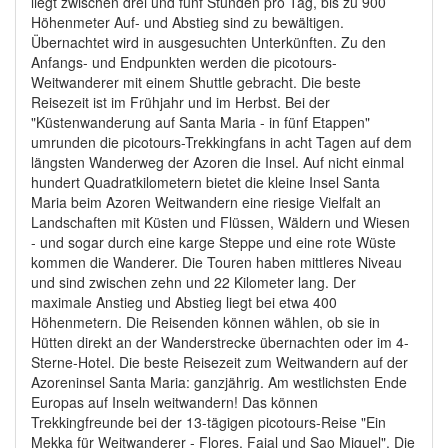
liegt zwischen drei und fünf Stunden pro Tag, bis zu 900
Höhenmeter Auf- und Abstieg sind zu bewältigen.
Übernachtet wird in ausgesuchten Unterkünften. Zu den
Anfangs- und Endpunkten werden die picotours-
Weitwanderer mit einem Shuttle gebracht. Die beste
Reisezeit ist im Frühjahr und im Herbst. Bei der
"Küstenwanderung auf Santa Maria - in fünf Etappen"
umrunden die picotours-Trekkingfans in acht Tagen auf dem
längsten Wanderweg der Azoren die Insel. Auf nicht einmal
hundert Quadratkilometern bietet die kleine Insel Santa
Maria beim Azoren Weitwandern eine riesige Vielfalt an
Landschaften mit Küsten und Flüssen, Wäldern und Wiesen
- und sogar durch eine karge Steppe und eine rote Wüste
kommen die Wanderer. Die Touren haben mittleres Niveau
und sind zwischen zehn und 22 Kilometer lang. Der
maximale Anstieg und Abstieg liegt bei etwa 400
Höhenmetern. Die Reisenden können wählen, ob sie in
Hütten direkt an der Wanderstrecke übernachten oder im 4-
Sterne-Hotel. Die beste Reisezeit zum Weitwandern auf der
Azoreninsel Santa Maria: ganzjährig. Am westlichsten Ende
Europas auf Inseln weitwandern! Das können
Trekkingfreunde bei der 13-tägigen picotours-Reise "Ein
Mekka für Weitwanderer - Flores, Faial und Sao Miguel". Die