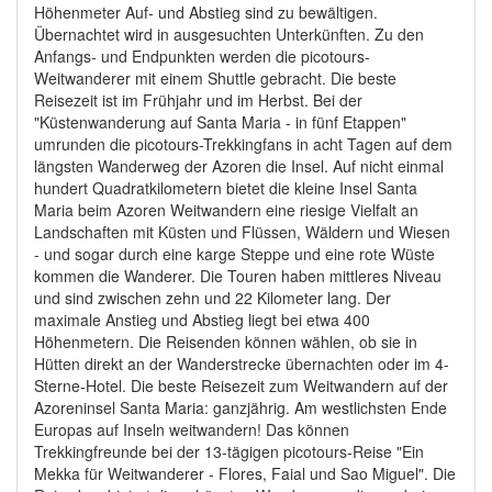
Höhenmeter Auf- und Abstieg sind zu bewältigen.
Übernachtet wird in ausgesuchten Unterkünften. Zu den
Anfangs- und Endpunkten werden die picotours-
Weitwanderer mit einem Shuttle gebracht. Die beste
Reisezeit ist im Frühjahr und im Herbst. Bei der
"Küstenwanderung auf Santa Maria - in fünf Etappen"
umrunden die picotours-Trekkingfans in acht Tagen auf dem
längsten Wanderweg der Azoren die Insel. Auf nicht einmal
hundert Quadratkilometern bietet die kleine Insel Santa
Maria beim Azoren Weitwandern eine riesige Vielfalt an
Landschaften mit Küsten und Flüssen, Wäldern und Wiesen
- und sogar durch eine karge Steppe und eine rote Wüste
kommen die Wanderer. Die Touren haben mittleres Niveau
und sind zwischen zehn und 22 Kilometer lang. Der
maximale Anstieg und Abstieg liegt bei etwa 400
Höhenmetern. Die Reisenden können wählen, ob sie in
Hütten direkt an der Wanderstrecke übernachten oder im 4-
Sterne-Hotel. Die beste Reisezeit zum Weitwandern auf der
Azoreninsel Santa Maria: ganzjährig. Am westlichsten Ende
Europas auf Inseln weitwandern! Das können
Trekkingfreunde bei der 13-tägigen picotours-Reise "Ein
Mekka für Weitwanderer - Flores, Faial und Sao Miguel". Die