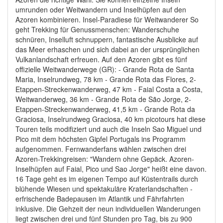
umrunden oder Weitwandern und Inselhüpfen auf den
Azoren kombinieren. Insel-Paradiese für Weitwanderer So
geht Trekking für Genussmenschen: Wanderschuhe
schnüren, Inselluft schnuppern, fantastische Ausblicke auf
das Meer erhaschen und sich dabei an der ursprünglichen
Vulkanlandschaft erfreuen. Auf den Azoren gibt es fünf
offizielle Weitwanderwege (GR): - Grande Rota de Santa
Maria, Inselrundweg, 78 km - Grande Rota das Flores, 2-
Etappen-Streckenwanderweg, 47 km - Faial Costa a Costa,
Weitwanderweg, 36 km - Grande Rota de São Jorge, 2-
Etappen-Streckenwanderweg, 41,5 km - Grande Rota da
Graciosa, Inselrundweg Graciosa, 40 km picotours hat diese
Touren teils modifiziert und auch die Inseln Sao Miguel und
Pico mit dem höchsten Gipfel Portugals ins Programm
aufgenommen. Fernwanderfans wählen zwischen drei
Azoren-Trekkingreisen: "Wandern ohne Gepäck. Azoren-
Inselhüpfen auf Faial, Pico und Sao Jorge" heißt eine davon.
16 Tage geht es im eigenen Tempo auf Küstentrails durch
blühende Wiesen und spektakuläre Kraterlandschaften -
erfrischende Badepausen im Atlantik und Fährfahrten
inklusive. Die Gehzeit der neun individuellen Wanderungen
liegt zwischen drei und fünf Stunden pro Tag, bis zu 900