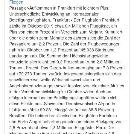
Passagier-Aufkommen in Frankfurt mit leichtem Plus.
Unterschiedliche Entwicklung an internationalen
Beteiligungsflughäfen. Frankfurt - Der Flughafen Frankfurt
zählte im Oktober 2019 etwa 6,4 Millionen Fluggäste, ein
Plus von einem Prozent im Vergleich zum Vorjahr. Kumuliert
über die ersten zehn Monate des Jahres stieg die Zahl der
Passagiere um 2,2 Prozent. Die Zahl der Flugbewegungen
nahm im Oktober um 1,3 Prozent auf 45.938 Starts und
Landungen ab. Die Summe der Höchststartgewichte
reduzierte sich leicht um 0,3 Prozent auf rund 2,8 Millionen
Tonnen. Fracht: Das Cargo-Aufkommen ging um 7,3 Prozent
auf 179.273 Tonnen zurück. Insgesamt spiegelten sich das
schwächere weltweite Wirtschaftswachstum und
Angebotsreduzierungen sowie Insolvenzen einzelner Airlines
in der Verkehrsentwicklung im Oktober wider. Auch an
einigen internationalen Beteiligungsflughäfen wirkten sich
diese Effekte aus. Slowenien: Der slowenische Airport in
Ljubljana zählte 99.231 Fluggäste (minus 38,5 Prozent).
Brasilien: Die beiden brasilianischen Flughäfen Fortaleza
und Porto Alegre notierten gemeinsam einen Rückgang von
2,5 Prozent auf etwa 1,3 Millionen Fluggäste. Peru: Der
Flughafen Lima (Peru) verbuchte einen Anstieg von 2,6