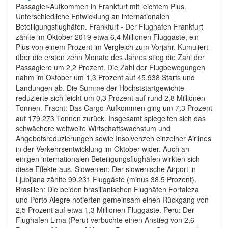
Passagier-Aufkommen in Frankfurt mit leichtem Plus.
Unterschiedliche Entwicklung an internationalen
Beteiligungsflughäfen. Frankfurt - Der Flughafen Frankfurt
zählte im Oktober 2019 etwa 6,4 Millionen Fluggäste, ein
Plus von einem Prozent im Vergleich zum Vorjahr. Kumuliert
über die ersten zehn Monate des Jahres stieg die Zahl der
Passagiere um 2,2 Prozent. Die Zahl der Flugbewegungen
nahm im Oktober um 1,3 Prozent auf 45.938 Starts und
Landungen ab. Die Summe der Höchststartgewichte
reduzierte sich leicht um 0,3 Prozent auf rund 2,8 Millionen
Tonnen. Fracht: Das Cargo-Aufkommen ging um 7,3 Prozent
auf 179.273 Tonnen zurück. Insgesamt spiegelten sich das
schwächere weltweite Wirtschaftswachstum und
Angebotsreduzierungen sowie Insolvenzen einzelner Airlines
in der Verkehrsentwicklung im Oktober wider. Auch an
einigen internationalen Beteiligungsflughäfen wirkten sich
diese Effekte aus. Slowenien: Der slowenische Airport in
Ljubljana zählte 99.231 Fluggäste (minus 38,5 Prozent).
Brasilien: Die beiden brasilianischen Flughäfen Fortaleza
und Porto Alegre notierten gemeinsam einen Rückgang von
2,5 Prozent auf etwa 1,3 Millionen Fluggäste. Peru: Der
Flughafen Lima (Peru) verbuchte einen Anstieg von 2,6