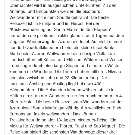
Übernachtet wird in ausgesuchten Unterkünften. Zu den
Anfangs- und Endpunkten werden die picotours-
Weitwanderer mit einem Shuttle gebracht. Die beste
Reisezeit ist im Frühjahr und im Herbst. Bei der
"Küstenwanderung auf Santa Maria - in fünf Etappen"
umrunden die picotours-Trekkingfans in acht Tagen auf dem
längsten Wanderweg der Azoren die Insel. Auf nicht einmal
hundert Quadratkilometern bietet die kleine Insel Santa
Maria beim Azoren Weitwandern eine riesige Vielfalt an
Landschaften mit Küsten und Flüssen, Wäldern und Wiesen
- und sogar durch eine karge Steppe und eine rote Wüste
kommen die Wanderer. Die Touren haben mittleres Niveau
und sind zwischen zehn und 22 Kilometer lang. Der
maximale Anstieg und Abstieg liegt bei etwa 400
Höhenmetern. Die Reisenden können wählen, ob sie in
Hütten direkt an der Wanderstrecke übernachten oder im 4-
Sterne-Hotel. Die beste Reisezeit zum Weitwandern auf der
Azoreninsel Santa Maria: ganzjährig. Am westlichsten Ende
Europas auf Inseln weitwandern! Das können
Trekkingfreunde bei der 13-tägigen picotours-Reise "Ein
Mekka für Weitwanderer - Flores, Faial und Sao Miguel". Die
Reise kombiniert die schönsten Wanderwege dieser drei