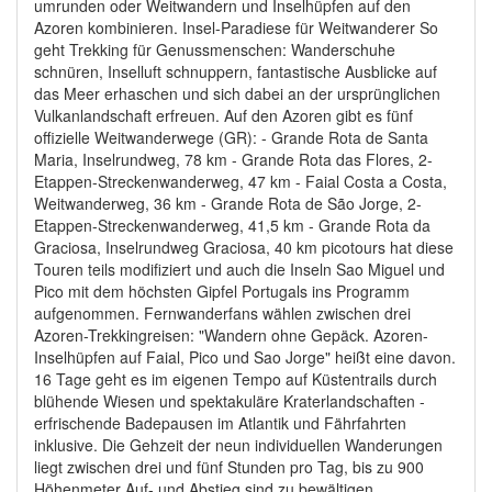
umrunden oder Weitwandern und Inselhüpfen auf den
Azoren kombinieren. Insel-Paradiese für Weitwanderer So
geht Trekking für Genussmenschen: Wanderschuhe
schnüren, Inselluft schnuppern, fantastische Ausblicke auf
das Meer erhaschen und sich dabei an der ursprünglichen
Vulkanlandschaft erfreuen. Auf den Azoren gibt es fünf
offizielle Weitwanderwege (GR): - Grande Rota de Santa
Maria, Inselrundweg, 78 km - Grande Rota das Flores, 2-
Etappen-Streckenwanderweg, 47 km - Faial Costa a Costa,
Weitwanderweg, 36 km - Grande Rota de São Jorge, 2-
Etappen-Streckenwanderweg, 41,5 km - Grande Rota da
Graciosa, Inselrundweg Graciosa, 40 km picotours hat diese
Touren teils modifiziert und auch die Inseln Sao Miguel und
Pico mit dem höchsten Gipfel Portugals ins Programm
aufgenommen. Fernwanderfans wählen zwischen drei
Azoren-Trekkingreisen: "Wandern ohne Gepäck. Azoren-
Inselhüpfen auf Faial, Pico und Sao Jorge" heißt eine davon.
16 Tage geht es im eigenen Tempo auf Küstentrails durch
blühende Wiesen und spektakuläre Kraterlandschaften -
erfrischende Badepausen im Atlantik und Fährfahrten
inklusive. Die Gehzeit der neun individuellen Wanderungen
liegt zwischen drei und fünf Stunden pro Tag, bis zu 900
Höhenmeter Auf- und Abstieg sind zu bewältigen.