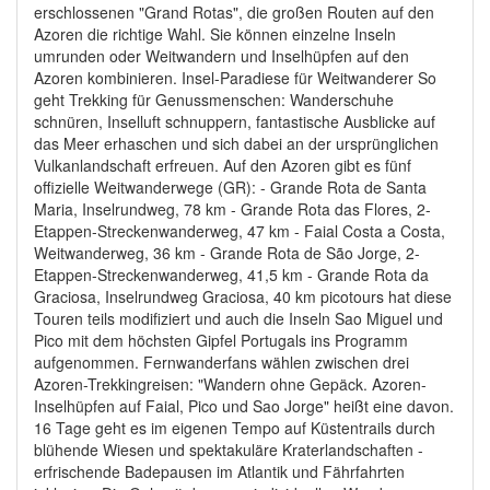
erschlossenen "Grand Rotas", die großen Routen auf den
Azoren die richtige Wahl. Sie können einzelne Inseln
umrunden oder Weitwandern und Inselhüpfen auf den
Azoren kombinieren. Insel-Paradiese für Weitwanderer So
geht Trekking für Genussmenschen: Wanderschuhe
schnüren, Inselluft schnuppern, fantastische Ausblicke auf
das Meer erhaschen und sich dabei an der ursprünglichen
Vulkanlandschaft erfreuen. Auf den Azoren gibt es fünf
offizielle Weitwanderwege (GR): - Grande Rota de Santa
Maria, Inselrundweg, 78 km - Grande Rota das Flores, 2-
Etappen-Streckenwanderweg, 47 km - Faial Costa a Costa,
Weitwanderweg, 36 km - Grande Rota de São Jorge, 2-
Etappen-Streckenwanderweg, 41,5 km - Grande Rota da
Graciosa, Inselrundweg Graciosa, 40 km picotours hat diese
Touren teils modifiziert und auch die Inseln Sao Miguel und
Pico mit dem höchsten Gipfel Portugals ins Programm
aufgenommen. Fernwanderfans wählen zwischen drei
Azoren-Trekkingreisen: "Wandern ohne Gepäck. Azoren-
Inselhüpfen auf Faial, Pico und Sao Jorge" heißt eine davon.
16 Tage geht es im eigenen Tempo auf Küstentrails durch
blühende Wiesen und spektakuläre Kraterlandschaften -
erfrischende Badepausen im Atlantik und Fährfahrten