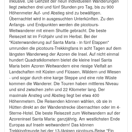
inklusive. Die Gehzeit der neun individuellen Wanderungen
liegt zwischen drei und fünf Stunden pro Tag, bis zu 900
Höhenmeter Auf- und Abstieg sind zu bewältigen.
Übernachtet wird in ausgesuchten Unterkünften. Zu den
Anfangs- und Endpunkten werden die picotours-
Weitwanderer mit einem Shuttle gebracht. Die beste
Reisezeit ist im Frühjahr und im Herbst. Bei der
"Küstenwanderung auf Santa Maria - in fünf Etappen"
umrunden die picotours-Trekkingfans in acht Tagen auf dem
längsten Wanderweg der Azoren die Insel. Auf nicht einmal
hundert Quadratkilometern bietet die kleine Insel Santa
Maria beim Azoren Weitwandern eine riesige Vielfalt an
Landschaften mit Küsten und Flüssen, Wäldern und Wiesen
- und sogar durch eine karge Steppe und eine rote Wüste
kommen die Wanderer. Die Touren haben mittleres Niveau
und sind zwischen zehn und 22 Kilometer lang. Der
maximale Anstieg und Abstieg liegt bei etwa 400
Höhenmetern. Die Reisenden können wählen, ob sie in
Hütten direkt an der Wanderstrecke übernachten oder im 4-
Sterne-Hotel. Die beste Reisezeit zum Weitwandern auf der
Azoreninsel Santa Maria: ganzjährig. Am westlichsten Ende
Europas auf Inseln weitwandern! Das können
Trekkingfreunde bei der 13-tägigen picotours-Reise "Ein