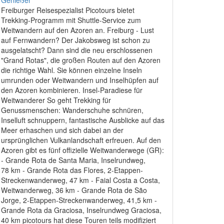
Freiburger Reisespezialist Picotours bietet
Trekking-Programm mit Shuttle-Service zum
Weitwandern auf den Azoren an. Freiburg - Lust
auf Fernwandern? Der Jakobsweg ist schon zu
ausgelatscht? Dann sind die neu erschlossenen
"Grand Rotas", die großen Routen auf den Azoren
die richtige Wahl. Sie können einzelne Inseln
umrunden oder Weitwandern und Inselhüpfen auf
den Azoren kombinieren. Insel-Paradiese für
Weitwanderer So geht Trekking für
Genussmenschen: Wanderschuhe schnüren,
Inselluft schnuppern, fantastische Ausblicke auf das
Meer erhaschen und sich dabei an der
ursprünglichen Vulkanlandschaft erfreuen. Auf den
Azoren gibt es fünf offizielle Weitwanderwege (GR):
- Grande Rota de Santa Maria, Inselrundweg,
78 km - Grande Rota das Flores, 2-Etappen-
Streckenwanderweg, 47 km - Faial Costa a Costa,
Weitwanderweg, 36 km - Grande Rota de São
Jorge, 2-Etappen-Streckenwanderweg, 41,5 km -
Grande Rota da Graciosa, Inselrundweg Graciosa,
40 km picotours hat diese Touren teils modifiziert