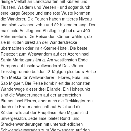
riesige Vielfalt an Landschaften mit Küsten und
Flüssen, Wäldern und Wiesen - und sogar durch
eine karge Steppe und eine rote Wüste kommen
die Wanderer. Die Touren haben mittleres Niveau
und sind zwischen zehn und 22 Kilometer lang. Der
maximale Anstieg und Abstieg liegt bei etwa 400
Höhenmetern. Die Reisenden können wählen, ob
sie in Hütten direkt an der Wanderstrecke
übernachten oder im 4-Sterne-Hotel. Die beste
Reisezeit zum Weitwandern auf der Azoreninsel
Santa Maria: ganzjährig. Am westlichsten Ende
Europas auf Inseln weitwandern! Das können
Trekkingfreunde bei der 13-tägigen picotours-Reise
"Ein Mekka für Weitwanderer - Flores, Faial und
Sao Miguel". Die Reise kombiniert die schönsten
Wanderwege dieser drei Eilande. Ein Höhepunkt
sind die Wanderungen auf der artenreichen
Blumeninsel Flores, aber auch die Trekkingtouren
durch die Kraterlandschaft auf Faial und die
Küstentrails auf der Hauptinsel Sao Miguel sind
unvergesslich. Jede Insel bietet Rund- und
Streckenwanderungen mit unterschiedlichen
Schwierigkeitsgraden zum Weitwandern auf den