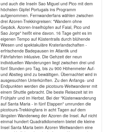
und auch die Inseln Sao Miguel und Pico mit dem
höchsten Gipfel Portugals ins Programm
aufgenommen. Fernwanderfans wählen zwischen
drei Azoren-Trekkingreisen: "Wandern ohne
Gepäck. Azoren-Inselhüpfen auf Faial, Pico und
Sao Jorge" heißt eine davon. 16 Tage geht es im
eigenen Tempo auf Küstentrails durch blühende
Wiesen und spektakuläre Kraterlandschaften -
erfrischende Badepausen im Atlantik und
Fährfahrten inklusive. Die Gehzeit der neun
individuellen Wanderungen liegt zwischen drei und
fünf Stunden pro Tag, bis zu 900 Höhenmeter Auf-
und Abstieg sind zu bewältigen. Übernachtet wird in
ausgesuchten Unterkünften. Zu den Anfangs- und
Endpunkten werden die picotours-Weitwanderer mit
einem Shuttle gebracht. Die beste Reisezeit ist im
Frühjahr und im Herbst. Bei der "Küstenwanderung
auf Santa Maria - in fünf Etappen" umrunden die
picotours-Trekkingfans in acht Tagen auf dem
längsten Wanderweg der Azoren die Insel. Auf nicht
einmal hundert Quadratkilometern bietet die kleine
Insel Santa Maria beim Azoren Weitwandern eine