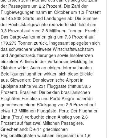
der Passagiere um 2,2 Prozent. Die Zahl der
Flugbewegungen nahm im Oktober um 1,3 Prozent
auf 45.938 Starts und Landungen ab. Die Summe
der Höchststartgewichte reduzierte sich leicht um
0,3 Prozent auf rund 2,8 Millionen Tonnen. Fracht:
Das Cargo-Aufkommen ging um 7,3 Prozent auf
179.273 Tonnen zurück. Insgesamt spiegelten sich
das schwächere weltweite Wirtschaftswachstum
und Angebotsreduzierungen sowie Insolvenzen
einzelner Airlines in der Verkehrsentwicklung im
Oktober wider. Auch an einigen internationalen
Beteiligungsflughäfen wirkten sich diese Effekte
aus. Slowenien: Der slowenische Airport in
Ljubljana zählte 99.231 Fluggäste (minus 38,5
Prozent). Brasilien: Die beiden brasilianischen
Flughäfen Fortaleza und Porto Alegre notierten
gemeinsam einen Rückgang von 2,5 Prozent auf
etwa 1,3 Millionen Fluggäste. Peru: Der Flughafen
Lima (Peru) verbuchte einen Anstieg von 2,6
Prozent auf fast zwei Millionen Passagiere.
Griechenland: Die 14 griechischen
Regionalflughäfen wuchsen insgesamt um 1,6