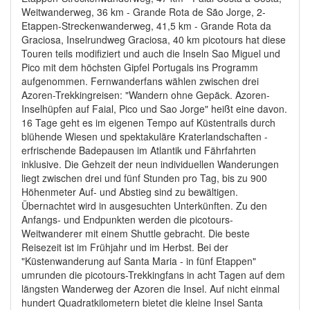
Weitwanderweg, 36 km - Grande Rota de São Jorge, 2-
Etappen-Streckenwanderweg, 41,5 km - Grande Rota da
Graciosa, Inselrundweg Graciosa, 40 km picotours hat diese
Touren teils modifiziert und auch die Inseln Sao Miguel und
Pico mit dem höchsten Gipfel Portugals ins Programm
aufgenommen. Fernwanderfans wählen zwischen drei
Azoren-Trekkingreisen: "Wandern ohne Gepäck. Azoren-
Inselhüpfen auf Faial, Pico und Sao Jorge" heißt eine davon.
16 Tage geht es im eigenen Tempo auf Küstentrails durch
blühende Wiesen und spektakuläre Kraterlandschaften -
erfrischende Badepausen im Atlantik und Fährfahrten
inklusive. Die Gehzeit der neun individuellen Wanderungen
liegt zwischen drei und fünf Stunden pro Tag, bis zu 900
Höhenmeter Auf- und Abstieg sind zu bewältigen.
Übernachtet wird in ausgesuchten Unterkünften. Zu den
Anfangs- und Endpunkten werden die picotours-
Weitwanderer mit einem Shuttle gebracht. Die beste
Reisezeit ist im Frühjahr und im Herbst. Bei der
"Küstenwanderung auf Santa Maria - in fünf Etappen"
umrunden die picotours-Trekkingfans in acht Tagen auf dem
längsten Wanderweg der Azoren die Insel. Auf nicht einmal
hundert Quadratkilometern bietet die kleine Insel Santa