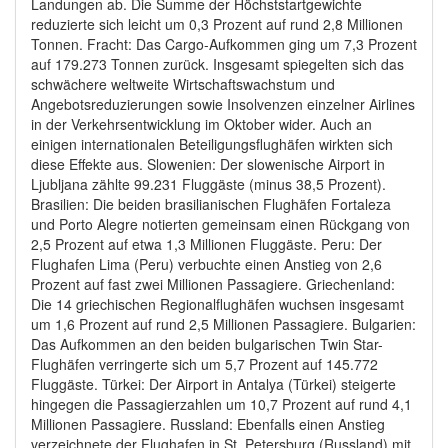
Landungen ab. Die Summe der Höchststartgewichte
reduzierte sich leicht um 0,3 Prozent auf rund 2,8 Millionen
Tonnen. Fracht: Das Cargo-Aufkommen ging um 7,3 Prozent
auf 179.273 Tonnen zurück. Insgesamt spiegelten sich das
schwächere weltweite Wirtschaftswachstum und
Angebotsreduzierungen sowie Insolvenzen einzelner Airlines
in der Verkehrsentwicklung im Oktober wider. Auch an
einigen internationalen Beteiligungsflughäfen wirkten sich
diese Effekte aus. Slowenien: Der slowenische Airport in
Ljubljana zählte 99.231 Fluggäste (minus 38,5 Prozent).
Brasilien: Die beiden brasilianischen Flughäfen Fortaleza
und Porto Alegre notierten gemeinsam einen Rückgang von
2,5 Prozent auf etwa 1,3 Millionen Fluggäste. Peru: Der
Flughafen Lima (Peru) verbuchte einen Anstieg von 2,6
Prozent auf fast zwei Millionen Passagiere. Griechenland:
Die 14 griechischen Regionalflughäfen wuchsen insgesamt
um 1,6 Prozent auf rund 2,5 Millionen Passagiere. Bulgarien:
Das Aufkommen an den beiden bulgarischen Twin Star-
Flughäfen verringerte sich um 5,7 Prozent auf 145.772
Fluggäste. Türkei: Der Airport in Antalya (Türkei) steigerte
hingegen die Passagierzahlen um 10,7 Prozent auf rund 4,1
Millionen Passagiere. Russland: Ebenfalls einen Anstieg
verzeichnete der Flughafen in St. Petersburg (Russland) mit