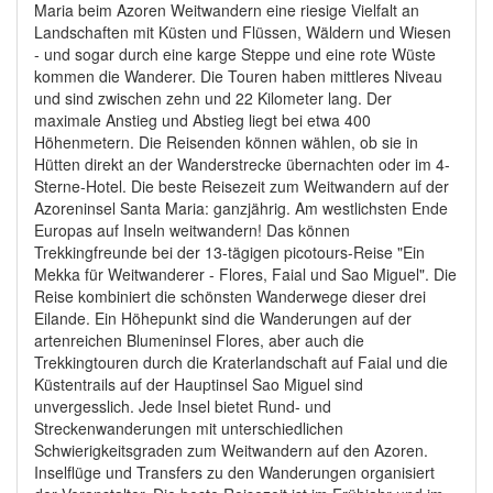
Maria beim Azoren Weitwandern eine riesige Vielfalt an
Landschaften mit Küsten und Flüssen, Wäldern und Wiesen
- und sogar durch eine karge Steppe und eine rote Wüste
kommen die Wanderer. Die Touren haben mittleres Niveau
und sind zwischen zehn und 22 Kilometer lang. Der
maximale Anstieg und Abstieg liegt bei etwa 400
Höhenmetern. Die Reisenden können wählen, ob sie in
Hütten direkt an der Wanderstrecke übernachten oder im 4-
Sterne-Hotel. Die beste Reisezeit zum Weitwandern auf der
Azoreninsel Santa Maria: ganzjährig. Am westlichsten Ende
Europas auf Inseln weitwandern! Das können
Trekkingfreunde bei der 13-tägigen picotours-Reise "Ein
Mekka für Weitwanderer - Flores, Faial und Sao Miguel". Die
Reise kombiniert die schönsten Wanderwege dieser drei
Eilande. Ein Höhepunkt sind die Wanderungen auf der
artenreichen Blumeninsel Flores, aber auch die
Trekkingtouren durch die Kraterlandschaft auf Faial und die
Küstentrails auf der Hauptinsel Sao Miguel sind
unvergesslich. Jede Insel bietet Rund- und
Streckenwanderungen mit unterschiedlichen
Schwierigkeitsgraden zum Weitwandern auf den Azoren.
Inselflüge und Transfers zu den Wanderungen organisiert