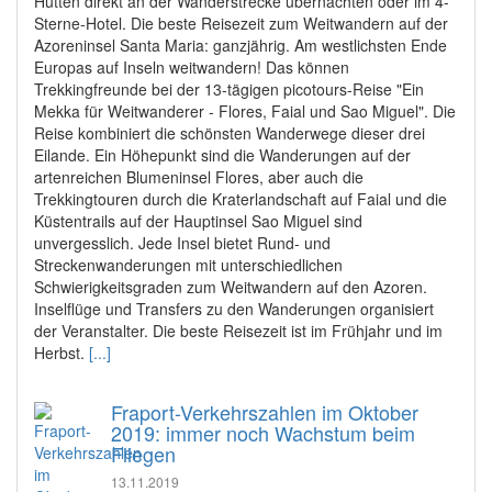
Hütten direkt an der Wanderstrecke übernachten oder im 4-
Sterne-Hotel. Die beste Reisezeit zum Weitwandern auf der
Azoreninsel Santa Maria: ganzjährig. Am westlichsten Ende
Europas auf Inseln weitwandern! Das können
Trekkingfreunde bei der 13-tägigen picotours-Reise "Ein
Mekka für Weitwanderer - Flores, Faial und Sao Miguel". Die
Reise kombiniert die schönsten Wanderwege dieser drei
Eilande. Ein Höhepunkt sind die Wanderungen auf der
artenreichen Blumeninsel Flores, aber auch die
Trekkingtouren durch die Kraterlandschaft auf Faial und die
Küstentrails auf der Hauptinsel Sao Miguel sind
unvergesslich. Jede Insel bietet Rund- und
Streckenwanderungen mit unterschiedlichen
Schwierigkeitsgraden zum Weitwandern auf den Azoren.
Inselflüge und Transfers zu den Wanderungen organisiert
der Veranstalter. Die beste Reisezeit ist im Frühjahr und im
Herbst.
[...]
Fraport-Verkehrszahlen im Oktober
2019: immer noch Wachstum beim
Fliegen
13.11.2019