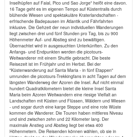
Inselhüpfen auf Faial, Pico und Sao Jorge" heißt eine davon.
16 Tage geht es im eigenen Tempo auf Küstentrails durch
blühende Wiesen und spektakuläre Kraterlandschaften -
erfrischende Badepausen im Atlantik und Fährfahrten
inklusive. Die Gehzeit der neun individuellen Wanderungen
liegt zwischen drei und fünf Stunden pro Tag, bis zu 900
Höhenmeter Auf- und Abstieg sind zu bewältigen.
Übernachtet wird in ausgesuchten Unterkünften. Zu den
Anfangs- und Endpunkten werden die picotours-
Weitwanderer mit einem Shuttle gebracht. Die beste
Reisezeit ist im Frühjahr und im Herbst. Bei der
"Küstenwanderung auf Santa Maria - in fünf Etappen"
umrunden die picotours-Trekkingfans in acht Tagen auf dem
längsten Wanderweg der Azoren die Insel. Auf nicht einmal
hundert Quadratkilometern bietet die kleine Insel Santa
Maria beim Azoren Weitwandern eine riesige Vielfalt an
Landschaften mit Küsten und Flüssen, Wäldern und Wiesen
- und sogar durch eine karge Steppe und eine rote Wüste
kommen die Wanderer. Die Touren haben mittleres Niveau
und sind zwischen zehn und 22 Kilometer lang. Der
maximale Anstieg und Abstieg liegt bei etwa 400
Höhenmetern. Die Reisenden können wählen, ob sie in