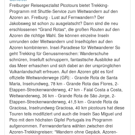
Freiburger Reisespezialist Picotours bietet Trekking-
Programm mit Shuttle-Service zum Weitwandern auf den
Azoren an. Freiburg - Lust auf Fernwandern? Der
Jakobsweg ist schon zu ausgelatscht? Dann sind die neu
erschlossenen "Grand Rotas", die großen Routen auf den
Azoren die richtige Wahl. Sie können einzelne Inseln
umrunden oder Weitwandern und Inselhüpfen auf den
Azoren kombinieren. Insel-Paradiese für Weitwanderer So
geht Trekking für Genussmenschen: Wanderschuhe
schnüren, Inselluft schnuppern, fantastische Ausblicke auf
das Meer erhaschen und sich dabei an der ursprünglichen
Vulkanlandschaft erfreuen. Auf den Azoren gibt es fünf
offizielle Weitwanderwege (GR): - Grande Rota de Santa
Maria, Inselrundweg, 78 km - Grande Rota das Flores, 2-
Etappen-Streckenwanderweg, 47 km - Faial Costa a Costa,
Weitwanderweg, 36 km - Grande Rota de São Jorge, 2-
Etappen-Streckenwanderweg, 41,5 km - Grande Rota da
Graciosa, Inselrundweg Graciosa, 40 km picotours hat diese
Touren teils modifiziert und auch die Inseln Sao Miguel und
Pico mit dem höchsten Gipfel Portugals ins Programm
aufgenommen. Fernwanderfans wählen zwischen drei
Azoren-Trekkingreisen: "Wandern ohne Gepäck. Azoren-