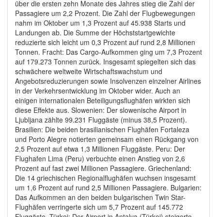
über die ersten zehn Monate des Jahres stieg die Zahl der
Passagiere um 2,2 Prozent. Die Zahl der Flugbewegungen
nahm im Oktober um 1,3 Prozent auf 45.938 Starts und
Landungen ab. Die Summe der Höchststartgewichte
reduzierte sich leicht um 0,3 Prozent auf rund 2,8 Millionen
Tonnen. Fracht: Das Cargo-Aufkommen ging um 7,3 Prozent
auf 179.273 Tonnen zurück. Insgesamt spiegelten sich das
schwächere weltweite Wirtschaftswachstum und
Angebotsreduzierungen sowie Insolvenzen einzelner Airlines
in der Verkehrsentwicklung im Oktober wider. Auch an
einigen internationalen Beteiligungsflughäfen wirkten sich
diese Effekte aus. Slowenien: Der slowenische Airport in
Ljubljana zählte 99.231 Fluggäste (minus 38,5 Prozent).
Brasilien: Die beiden brasilianischen Flughäfen Fortaleza
und Porto Alegre notierten gemeinsam einen Rückgang von
2,5 Prozent auf etwa 1,3 Millionen Fluggäste. Peru: Der
Flughafen Lima (Peru) verbuchte einen Anstieg von 2,6
Prozent auf fast zwei Millionen Passagiere. Griechenland:
Die 14 griechischen Regionalflughäfen wuchsen insgesamt
um 1,6 Prozent auf rund 2,5 Millionen Passagiere. Bulgarien:
Das Aufkommen an den beiden bulgarischen Twin Star-
Flughäfen verringerte sich um 5,7 Prozent auf 145.772
Fluggäste. Türkei: Der Airport in Antalya (Türkei) steigerte