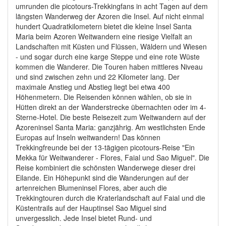
umrunden die picotours-Trekkingfans in acht Tagen auf dem
längsten Wanderweg der Azoren die Insel. Auf nicht einmal
hundert Quadratkilometern bietet die kleine Insel Santa
Maria beim Azoren Weitwandern eine riesige Vielfalt an
Landschaften mit Küsten und Flüssen, Wäldern und Wiesen
- und sogar durch eine karge Steppe und eine rote Wüste
kommen die Wanderer. Die Touren haben mittleres Niveau
und sind zwischen zehn und 22 Kilometer lang. Der
maximale Anstieg und Abstieg liegt bei etwa 400
Höhenmetern. Die Reisenden können wählen, ob sie in
Hütten direkt an der Wanderstrecke übernachten oder im 4-
Sterne-Hotel. Die beste Reisezeit zum Weitwandern auf der
Azoreninsel Santa Maria: ganzjährig. Am westlichsten Ende
Europas auf Inseln weitwandern! Das können
Trekkingfreunde bei der 13-tägigen picotours-Reise "Ein
Mekka für Weitwanderer - Flores, Faial und Sao Miguel". Die
Reise kombiniert die schönsten Wanderwege dieser drei
Eilande. Ein Höhepunkt sind die Wanderungen auf der
artenreichen Blumeninsel Flores, aber auch die
Trekkingtouren durch die Kraterlandschaft auf Faial und die
Küstentrails auf der Hauptinsel Sao Miguel sind
unvergesslich. Jede Insel bietet Rund- und