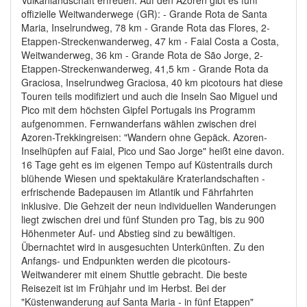
Vulkanlandschaft erfreuen. Auf den Azoren gibt es fünf
offizielle Weitwanderwege (GR): - Grande Rota de Santa
Maria, Inselrundweg, 78 km - Grande Rota das Flores, 2-
Etappen-Streckenwanderweg, 47 km - Faial Costa a Costa,
Weitwanderweg, 36 km - Grande Rota de São Jorge, 2-
Etappen-Streckenwanderweg, 41,5 km - Grande Rota da
Graciosa, Inselrundweg Graciosa, 40 km picotours hat diese
Touren teils modifiziert und auch die Inseln Sao Miguel und
Pico mit dem höchsten Gipfel Portugals ins Programm
aufgenommen. Fernwanderfans wählen zwischen drei
Azoren-Trekkingreisen: "Wandern ohne Gepäck. Azoren-
Inselhüpfen auf Faial, Pico und Sao Jorge" heißt eine davon.
16 Tage geht es im eigenen Tempo auf Küstentrails durch
blühende Wiesen und spektakuläre Kraterlandschaften -
erfrischende Badepausen im Atlantik und Fährfahrten
inklusive. Die Gehzeit der neun individuellen Wanderungen
liegt zwischen drei und fünf Stunden pro Tag, bis zu 900
Höhenmeter Auf- und Abstieg sind zu bewältigen.
Übernachtet wird in ausgesuchten Unterkünften. Zu den
Anfangs- und Endpunkten werden die picotours-
Weitwanderer mit einem Shuttle gebracht. Die beste
Reisezeit ist im Frühjahr und im Herbst. Bei der
"Küstenwanderung auf Santa Maria - in fünf Etappen"