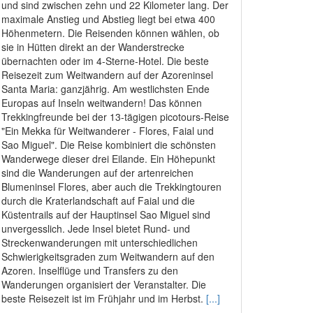
und sind zwischen zehn und 22 Kilometer lang. Der
maximale Anstieg und Abstieg liegt bei etwa 400
Höhenmetern. Die Reisenden können wählen, ob
sie in Hütten direkt an der Wanderstrecke
übernachten oder im 4-Sterne-Hotel. Die beste
Reisezeit zum Weitwandern auf der Azoreninsel
Santa Maria: ganzjährig. Am westlichsten Ende
Europas auf Inseln weitwandern! Das können
Trekkingfreunde bei der 13-tägigen picotours-Reise
"Ein Mekka für Weitwanderer - Flores, Faial und
Sao Miguel". Die Reise kombiniert die schönsten
Wanderwege dieser drei Eilande. Ein Höhepunkt
sind die Wanderungen auf der artenreichen
Blumeninsel Flores, aber auch die Trekkingtouren
durch die Kraterlandschaft auf Faial und die
Küstentrails auf der Hauptinsel Sao Miguel sind
unvergesslich. Jede Insel bietet Rund- und
Streckenwanderungen mit unterschiedlichen
Schwierigkeitsgraden zum Weitwandern auf den
Azoren. Inselflüge und Transfers zu den
Wanderungen organisiert der Veranstalter. Die
beste Reisezeit ist im Frühjahr und im Herbst.
[...]