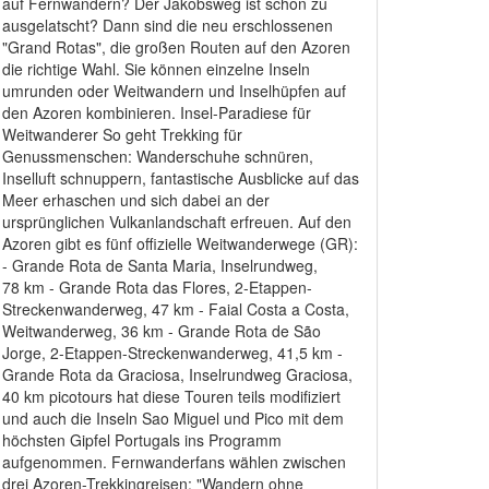
auf Fernwandern? Der Jakobsweg ist schon zu
ausgelatscht? Dann sind die neu erschlossenen
"Grand Rotas", die großen Routen auf den Azoren
die richtige Wahl. Sie können einzelne Inseln
umrunden oder Weitwandern und Inselhüpfen auf
den Azoren kombinieren. Insel-Paradiese für
Weitwanderer So geht Trekking für
Genussmenschen: Wanderschuhe schnüren,
Inselluft schnuppern, fantastische Ausblicke auf das
Meer erhaschen und sich dabei an der
ursprünglichen Vulkanlandschaft erfreuen. Auf den
Azoren gibt es fünf offizielle Weitwanderwege (GR):
- Grande Rota de Santa Maria, Inselrundweg,
78 km - Grande Rota das Flores, 2-Etappen-
Streckenwanderweg, 47 km - Faial Costa a Costa,
Weitwanderweg, 36 km - Grande Rota de São
Jorge, 2-Etappen-Streckenwanderweg, 41,5 km -
Grande Rota da Graciosa, Inselrundweg Graciosa,
40 km picotours hat diese Touren teils modifiziert
und auch die Inseln Sao Miguel und Pico mit dem
höchsten Gipfel Portugals ins Programm
aufgenommen. Fernwanderfans wählen zwischen
drei Azoren-Trekkingreisen: "Wandern ohne