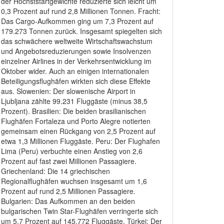
der Höchststartgewichte reduzierte sich leicht um
0,3 Prozent auf rund 2,8 Millionen Tonnen. Fracht:
Das Cargo-Aufkommen ging um 7,3 Prozent auf
179.273 Tonnen zurück. Insgesamt spiegelten sich
das schwächere weltweite Wirtschaftswachstum
und Angebotsreduzierungen sowie Insolvenzen
einzelner Airlines in der Verkehrsentwicklung im
Oktober wider. Auch an einigen internationalen
Beteiligungsflughäfen wirkten sich diese Effekte
aus. Slowenien: Der slowenische Airport in
Ljubljana zählte 99.231 Fluggäste (minus 38,5
Prozent). Brasilien: Die beiden brasilianischen
Flughäfen Fortaleza und Porto Alegre notierten
gemeinsam einen Rückgang von 2,5 Prozent auf
etwa 1,3 Millionen Fluggäste. Peru: Der Flughafen
Lima (Peru) verbuchte einen Anstieg von 2,6
Prozent auf fast zwei Millionen Passagiere.
Griechenland: Die 14 griechischen
Regionalflughäfen wuchsen insgesamt um 1,6
Prozent auf rund 2,5 Millionen Passagiere.
Bulgarien: Das Aufkommen an den beiden
bulgarischen Twin Star-Flughäfen verringerte sich
um 5,7 Prozent auf 145.772 Fluggäste. Türkei: Der