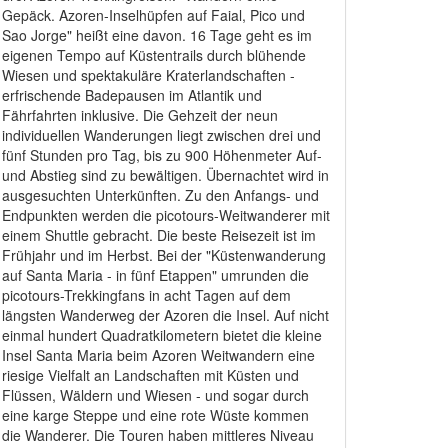
Gepäck. Azoren-Inselhüpfen auf Faial, Pico und
Sao Jorge" heißt eine davon. 16 Tage geht es im
eigenen Tempo auf Küstentrails durch blühende
Wiesen und spektakuläre Kraterlandschaften -
erfrischende Badepausen im Atlantik und
Fährfahrten inklusive. Die Gehzeit der neun
individuellen Wanderungen liegt zwischen drei und
fünf Stunden pro Tag, bis zu 900 Höhenmeter Auf-
und Abstieg sind zu bewältigen. Übernachtet wird in
ausgesuchten Unterkünften. Zu den Anfangs- und
Endpunkten werden die picotours-Weitwanderer mit
einem Shuttle gebracht. Die beste Reisezeit ist im
Frühjahr und im Herbst. Bei der "Küstenwanderung
auf Santa Maria - in fünf Etappen" umrunden die
picotours-Trekkingfans in acht Tagen auf dem
längsten Wanderweg der Azoren die Insel. Auf nicht
einmal hundert Quadratkilometern bietet die kleine
Insel Santa Maria beim Azoren Weitwandern eine
riesige Vielfalt an Landschaften mit Küsten und
Flüssen, Wäldern und Wiesen - und sogar durch
eine karge Steppe und eine rote Wüste kommen
die Wanderer. Die Touren haben mittleres Niveau