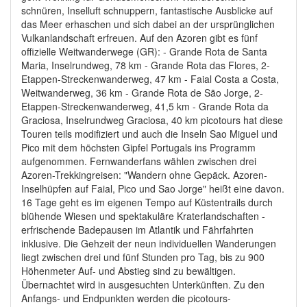
schnüren, Inselluft schnuppern, fantastische Ausblicke auf
das Meer erhaschen und sich dabei an der ursprünglichen
Vulkanlandschaft erfreuen. Auf den Azoren gibt es fünf
offizielle Weitwanderwege (GR): - Grande Rota de Santa
Maria, Inselrundweg, 78 km - Grande Rota das Flores, 2-
Etappen-Streckenwanderweg, 47 km - Faial Costa a Costa,
Weitwanderweg, 36 km - Grande Rota de São Jorge, 2-
Etappen-Streckenwanderweg, 41,5 km - Grande Rota da
Graciosa, Inselrundweg Graciosa, 40 km picotours hat diese
Touren teils modifiziert und auch die Inseln Sao Miguel und
Pico mit dem höchsten Gipfel Portugals ins Programm
aufgenommen. Fernwanderfans wählen zwischen drei
Azoren-Trekkingreisen: "Wandern ohne Gepäck. Azoren-
Inselhüpfen auf Faial, Pico und Sao Jorge" heißt eine davon.
16 Tage geht es im eigenen Tempo auf Küstentrails durch
blühende Wiesen und spektakuläre Kraterlandschaften -
erfrischende Badepausen im Atlantik und Fährfahrten
inklusive. Die Gehzeit der neun individuellen Wanderungen
liegt zwischen drei und fünf Stunden pro Tag, bis zu 900
Höhenmeter Auf- und Abstieg sind zu bewältigen.
Übernachtet wird in ausgesuchten Unterkünften. Zu den
Anfangs- und Endpunkten werden die picotours-