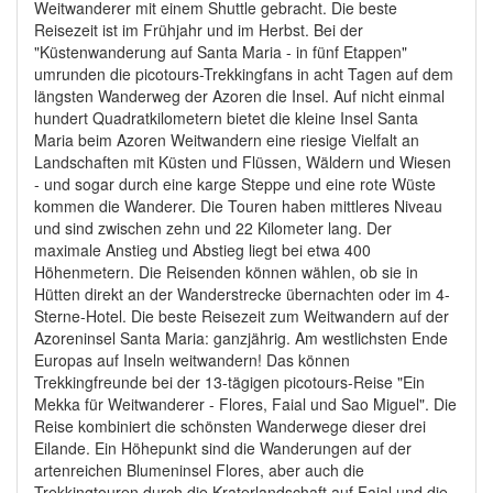
Weitwanderer mit einem Shuttle gebracht. Die beste
Reisezeit ist im Frühjahr und im Herbst. Bei der
"Küstenwanderung auf Santa Maria - in fünf Etappen"
umrunden die picotours-Trekkingfans in acht Tagen auf dem
längsten Wanderweg der Azoren die Insel. Auf nicht einmal
hundert Quadratkilometern bietet die kleine Insel Santa
Maria beim Azoren Weitwandern eine riesige Vielfalt an
Landschaften mit Küsten und Flüssen, Wäldern und Wiesen
- und sogar durch eine karge Steppe und eine rote Wüste
kommen die Wanderer. Die Touren haben mittleres Niveau
und sind zwischen zehn und 22 Kilometer lang. Der
maximale Anstieg und Abstieg liegt bei etwa 400
Höhenmetern. Die Reisenden können wählen, ob sie in
Hütten direkt an der Wanderstrecke übernachten oder im 4-
Sterne-Hotel. Die beste Reisezeit zum Weitwandern auf der
Azoreninsel Santa Maria: ganzjährig. Am westlichsten Ende
Europas auf Inseln weitwandern! Das können
Trekkingfreunde bei der 13-tägigen picotours-Reise "Ein
Mekka für Weitwanderer - Flores, Faial und Sao Miguel". Die
Reise kombiniert die schönsten Wanderwege dieser drei
Eilande. Ein Höhepunkt sind die Wanderungen auf der
artenreichen Blumeninsel Flores, aber auch die
Trekkingtouren durch die Kraterlandschaft auf Faial und die