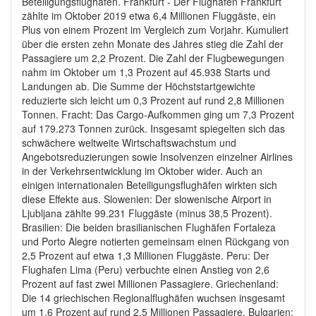
Beteiligungsflughäfen. Frankfurt - Der Flughafen Frankfurt
zählte im Oktober 2019 etwa 6,4 Millionen Fluggäste, ein
Plus von einem Prozent im Vergleich zum Vorjahr. Kumuliert
über die ersten zehn Monate des Jahres stieg die Zahl der
Passagiere um 2,2 Prozent. Die Zahl der Flugbewegungen
nahm im Oktober um 1,3 Prozent auf 45.938 Starts und
Landungen ab. Die Summe der Höchststartgewichte
reduzierte sich leicht um 0,3 Prozent auf rund 2,8 Millionen
Tonnen. Fracht: Das Cargo-Aufkommen ging um 7,3 Prozent
auf 179.273 Tonnen zurück. Insgesamt spiegelten sich das
schwächere weltweite Wirtschaftswachstum und
Angebotsreduzierungen sowie Insolvenzen einzelner Airlines
in der Verkehrsentwicklung im Oktober wider. Auch an
einigen internationalen Beteiligungsflughäfen wirkten sich
diese Effekte aus. Slowenien: Der slowenische Airport in
Ljubljana zählte 99.231 Fluggäste (minus 38,5 Prozent).
Brasilien: Die beiden brasilianischen Flughäfen Fortaleza
und Porto Alegre notierten gemeinsam einen Rückgang von
2,5 Prozent auf etwa 1,3 Millionen Fluggäste. Peru: Der
Flughafen Lima (Peru) verbuchte einen Anstieg von 2,6
Prozent auf fast zwei Millionen Passagiere. Griechenland:
Die 14 griechischen Regionalflughäfen wuchsen insgesamt
um 1,6 Prozent auf rund 2,5 Millionen Passagiere. Bulgarien: