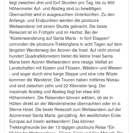
liegt zwischen drei und fünf Stunden pro Tag, bis zu 900
Höhenmeter Auf- und Abstieg sind zu bewältigen.
Übernachtet wird in ausgesuchten Unterkünften. Zu den
Anfangs- und Endpunkten werden die picotours-
Weitwanderer mit einem Shuttle gebracht. Die beste
Reisezeit ist im Frühjahr und im Herbst. Bei der
"Küstenwanderung auf Santa Maria - in fünf Etappen"
umrunden die picotours-Trekkingfans in acht Tagen auf dem
längsten Wanderweg der Azoren die Insel. Auf nicht einmal
hundert Quadratkilometern bietet die kleine Insel Santa
Maria beim Azoren Weitwandern eine riesige Vielfalt an
Landschaften mit Küsten und Flüssen, Wäldern und Wiesen
- und sogar durch eine karge Steppe und eine rote Wüste
kommen die Wanderer. Die Touren haben mittleres Niveau
und sind zwischen zehn und 22 Kilometer lang. Der
maximale Anstieg und Abstieg liegt bei etwa 400
Höhenmetern. Die Reisenden können wählen, ob sie in
Hütten direkt an der Wanderstrecke übernachten oder im 4-
Sterne-Hotel. Die beste Reisezeit zum Weitwandern auf der
Azoreninsel Santa Maria: ganzjährig. Am westlichsten Ende
Europas auf Inseln weitwandern! Das können
Trekkingfreunde bei der 13-tägigen picotours-Reise "Ein
Mekka für Weitwanderer - Flores, Faial und Sao Miguel". Die