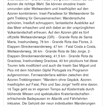
Azoren die richtige Wahl. Sie können einzelne Inseln
umrunden oder Weitwandern und Inselhüpfen auf den
Azoren kombinieren. Insel-Paradiese für Weitwanderer So
geht Trekking für Genussmenschen: Wanderschuhe
schnüren, Inselluft schnuppern, fantastische Ausblicke auf
das Meer erhaschen und sich dabei an der ursprünglichen
Vulkanlandschaft erfreuen. Auf den Azoren gibt es fünf
offizielle Weitwanderwege (GR): - Grande Rota de Santa
Maria, Inselrundweg, 78 km - Grande Rota das Flores, 2-
Etappen-Streckenwanderweg, 47 km - Faial Costa a Costa,
Weitwanderweg, 36 km - Grande Rota de São Jorge, 2-
Etappen-Streckenwanderweg, 41,5 km - Grande Rota da
Graciosa, Inselrundweg Graciosa, 40 km picotours hat diese
Touren teils modifiziert und auch die Inseln Sao Miguel und
Pico mit dem höchsten Gipfel Portugals ins Programm
aufgenommen. Fernwanderfans wählen zwischen drei
Azoren-Trekkingreisen: "Wandern ohne Gepäck. Azoren-
Inselhüpfen auf Faial, Pico und Sao Jorge" heißt eine davon.
16 Tage geht es im eigenen Tempo auf Küstentrails durch
blühende Wiesen und spektakuläre Kraterlandschaften -
erfrischende Badepausen im Atlantik und Fährfahrten
inklusive. Die Gehzeit der neun individuellen Wanderungen