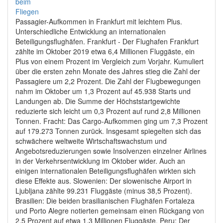
Passagier-Aufkommen in Frankfurt mit leichtem Plus.
Unterschiedliche Entwicklung an internationalen
Beteiligungsflughäfen. Frankfurt - Der Flughafen Frankfurt
zählte im Oktober 2019 etwa 6,4 Millionen Fluggäste, ein
Plus von einem Prozent im Vergleich zum Vorjahr. Kumuliert
über die ersten zehn Monate des Jahres stieg die Zahl der
Passagiere um 2,2 Prozent. Die Zahl der Flugbewegungen
nahm im Oktober um 1,3 Prozent auf 45.938 Starts und
Landungen ab. Die Summe der Höchststartgewichte
reduzierte sich leicht um 0,3 Prozent auf rund 2,8 Millionen
Tonnen. Fracht: Das Cargo-Aufkommen ging um 7,3 Prozent
auf 179.273 Tonnen zurück. Insgesamt spiegelten sich das
schwächere weltweite Wirtschaftswachstum und
Angebotsreduzierungen sowie Insolvenzen einzelner Airlines
in der Verkehrsentwicklung im Oktober wider. Auch an
einigen internationalen Beteiligungsflughäfen wirkten sich
diese Effekte aus. Slowenien: Der slowenische Airport in
Ljubljana zählte 99.231 Fluggäste (minus 38,5 Prozent).
Brasilien: Die beiden brasilianischen Flughäfen Fortaleza
und Porto Alegre notierten gemeinsam einen Rückgang von
2,5 Prozent auf etwa 1,3 Millionen Fluggäste. Peru: Der