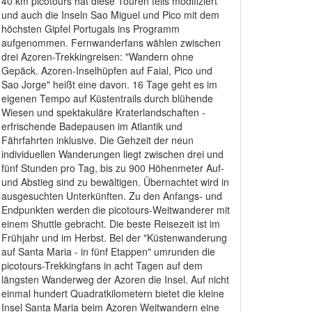
40 km picotours hat diese Touren teils modifiziert
und auch die Inseln Sao Miguel und Pico mit dem
höchsten Gipfel Portugals ins Programm
aufgenommen. Fernwanderfans wählen zwischen
drei Azoren-Trekkingreisen: "Wandern ohne
Gepäck. Azoren-Inselhüpfen auf Faial, Pico und
Sao Jorge" heißt eine davon. 16 Tage geht es im
eigenen Tempo auf Küstentrails durch blühende
Wiesen und spektakuläre Kraterlandschaften -
erfrischende Badepausen im Atlantik und
Fährfahrten inklusive. Die Gehzeit der neun
individuellen Wanderungen liegt zwischen drei und
fünf Stunden pro Tag, bis zu 900 Höhenmeter Auf-
und Abstieg sind zu bewältigen. Übernachtet wird in
ausgesuchten Unterkünften. Zu den Anfangs- und
Endpunkten werden die picotours-Weitwanderer mit
einem Shuttle gebracht. Die beste Reisezeit ist im
Frühjahr und im Herbst. Bei der "Küstenwanderung
auf Santa Maria - in fünf Etappen" umrunden die
picotours-Trekkingfans in acht Tagen auf dem
längsten Wanderweg der Azoren die Insel. Auf nicht
einmal hundert Quadratkilometern bietet die kleine
Insel Santa Maria beim Azoren Weitwandern eine