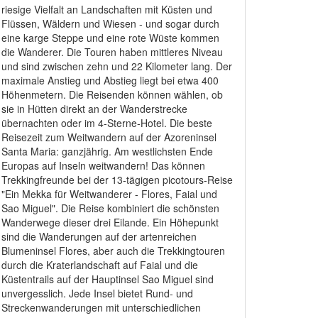
riesige Vielfalt an Landschaften mit Küsten und
Flüssen, Wäldern und Wiesen - und sogar durch
eine karge Steppe und eine rote Wüste kommen
die Wanderer. Die Touren haben mittleres Niveau
und sind zwischen zehn und 22 Kilometer lang. Der
maximale Anstieg und Abstieg liegt bei etwa 400
Höhenmetern. Die Reisenden können wählen, ob
sie in Hütten direkt an der Wanderstrecke
übernachten oder im 4-Sterne-Hotel. Die beste
Reisezeit zum Weitwandern auf der Azoreninsel
Santa Maria: ganzjährig. Am westlichsten Ende
Europas auf Inseln weitwandern! Das können
Trekkingfreunde bei der 13-tägigen picotours-Reise
"Ein Mekka für Weitwanderer - Flores, Faial und
Sao Miguel". Die Reise kombiniert die schönsten
Wanderwege dieser drei Eilande. Ein Höhepunkt
sind die Wanderungen auf der artenreichen
Blumeninsel Flores, aber auch die Trekkingtouren
durch die Kraterlandschaft auf Faial und die
Küstentrails auf der Hauptinsel Sao Miguel sind
unvergesslich. Jede Insel bietet Rund- und
Streckenwanderungen mit unterschiedlichen