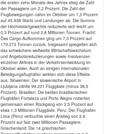
die ersten zehn Monate des Jahres stieg die Zahl
der Passagiere um 2,2 Prozent. Die Zahl der
Flugbewegungen nahm im Oktober um 1,3 Prozent
auf 45.938 Starts und Landungen ab. Die Summe
der Höchststartgewichte reduzierte sich leicht um
0,3 Prozent auf rund 2,8 Millionen Tonnen. Fracht:
Das Cargo-Aufkommen ging um 7,3 Prozent auf
179.273 Tonnen zurück. Insgesamt spiegelten sich
das schwächere weltweite Wirtschaftswachstum
und Angebotsreduzierungen sowie Insolvenzen
einzelner Airlines in der Verkehrsentwicklung im
Oktober wider. Auch an einigen internationalen
Beteiligungsflughäfen wirkten sich diese Effekte
aus. Slowenien: Der slowenische Airport in
Ljubljana zählte 99.231 Fluggäste (minus 38,5
Prozent). Brasilien: Die beiden brasilianischen
Flughäfen Fortaleza und Porto Alegre notierten
gemeinsam einen Rückgang von 2,5 Prozent auf
etwa 1,3 Millionen Fluggäste. Peru: Der Flughafen
Lima (Peru) verbuchte einen Anstieg von 2,6
Prozent auf fast zwei Millionen Passagiere.
Griechenland: Die 14 griechischen