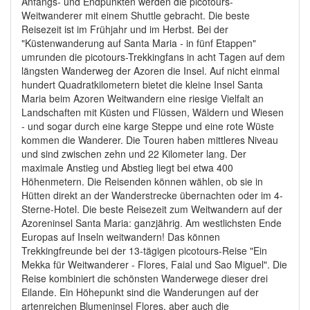
Anfangs- und Endpunkten werden die picotours-
Weitwanderer mit einem Shuttle gebracht. Die beste
Reisezeit ist im Frühjahr und im Herbst. Bei der
"Küstenwanderung auf Santa Maria - in fünf Etappen"
umrunden die picotours-Trekkingfans in acht Tagen auf dem
längsten Wanderweg der Azoren die Insel. Auf nicht einmal
hundert Quadratkilometern bietet die kleine Insel Santa
Maria beim Azoren Weitwandern eine riesige Vielfalt an
Landschaften mit Küsten und Flüssen, Wäldern und Wiesen
- und sogar durch eine karge Steppe und eine rote Wüste
kommen die Wanderer. Die Touren haben mittleres Niveau
und sind zwischen zehn und 22 Kilometer lang. Der
maximale Anstieg und Abstieg liegt bei etwa 400
Höhenmetern. Die Reisenden können wählen, ob sie in
Hütten direkt an der Wanderstrecke übernachten oder im 4-
Sterne-Hotel. Die beste Reisezeit zum Weitwandern auf der
Azoreninsel Santa Maria: ganzjährig. Am westlichsten Ende
Europas auf Inseln weitwandern! Das können
Trekkingfreunde bei der 13-tägigen picotours-Reise "Ein
Mekka für Weitwanderer - Flores, Faial und Sao Miguel". Die
Reise kombiniert die schönsten Wanderwege dieser drei
Eilande. Ein Höhepunkt sind die Wanderungen auf der
artenreichen Blumeninsel Flores, aber auch die