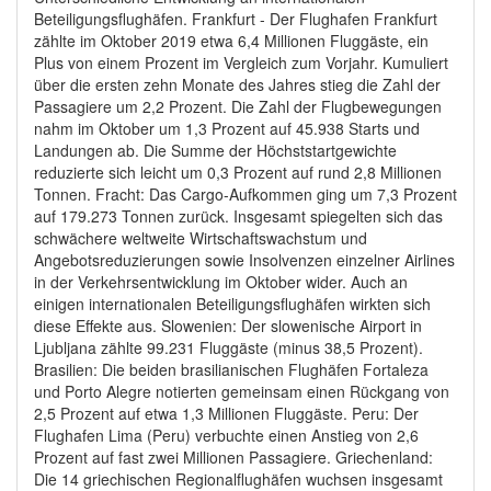
Beteiligungsflughäfen. Frankfurt - Der Flughafen Frankfurt
zählte im Oktober 2019 etwa 6,4 Millionen Fluggäste, ein
Plus von einem Prozent im Vergleich zum Vorjahr. Kumuliert
über die ersten zehn Monate des Jahres stieg die Zahl der
Passagiere um 2,2 Prozent. Die Zahl der Flugbewegungen
nahm im Oktober um 1,3 Prozent auf 45.938 Starts und
Landungen ab. Die Summe der Höchststartgewichte
reduzierte sich leicht um 0,3 Prozent auf rund 2,8 Millionen
Tonnen. Fracht: Das Cargo-Aufkommen ging um 7,3 Prozent
auf 179.273 Tonnen zurück. Insgesamt spiegelten sich das
schwächere weltweite Wirtschaftswachstum und
Angebotsreduzierungen sowie Insolvenzen einzelner Airlines
in der Verkehrsentwicklung im Oktober wider. Auch an
einigen internationalen Beteiligungsflughäfen wirkten sich
diese Effekte aus. Slowenien: Der slowenische Airport in
Ljubljana zählte 99.231 Fluggäste (minus 38,5 Prozent).
Brasilien: Die beiden brasilianischen Flughäfen Fortaleza
und Porto Alegre notierten gemeinsam einen Rückgang von
2,5 Prozent auf etwa 1,3 Millionen Fluggäste. Peru: Der
Flughafen Lima (Peru) verbuchte einen Anstieg von 2,6
Prozent auf fast zwei Millionen Passagiere. Griechenland:
Die 14 griechischen Regionalflughäfen wuchsen insgesamt