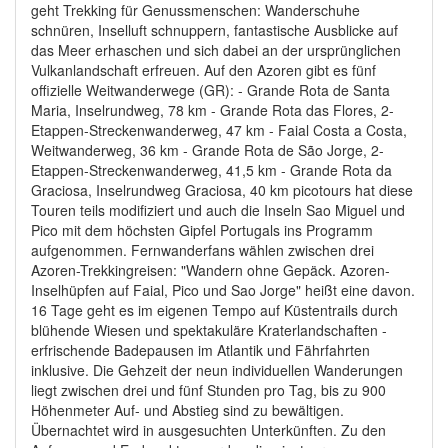
geht Trekking für Genussmenschen: Wanderschuhe
schnüren, Inselluft schnuppern, fantastische Ausblicke auf
das Meer erhaschen und sich dabei an der ursprünglichen
Vulkanlandschaft erfreuen. Auf den Azoren gibt es fünf
offizielle Weitwanderwege (GR): - Grande Rota de Santa
Maria, Inselrundweg, 78 km - Grande Rota das Flores, 2-
Etappen-Streckenwanderweg, 47 km - Faial Costa a Costa,
Weitwanderweg, 36 km - Grande Rota de São Jorge, 2-
Etappen-Streckenwanderweg, 41,5 km - Grande Rota da
Graciosa, Inselrundweg Graciosa, 40 km picotours hat diese
Touren teils modifiziert und auch die Inseln Sao Miguel und
Pico mit dem höchsten Gipfel Portugals ins Programm
aufgenommen. Fernwanderfans wählen zwischen drei
Azoren-Trekkingreisen: "Wandern ohne Gepäck. Azoren-
Inselhüpfen auf Faial, Pico und Sao Jorge" heißt eine davon.
16 Tage geht es im eigenen Tempo auf Küstentrails durch
blühende Wiesen und spektakuläre Kraterlandschaften -
erfrischende Badepausen im Atlantik und Fährfahrten
inklusive. Die Gehzeit der neun individuellen Wanderungen
liegt zwischen drei und fünf Stunden pro Tag, bis zu 900
Höhenmeter Auf- und Abstieg sind zu bewältigen.
Übernachtet wird in ausgesuchten Unterkünften. Zu den