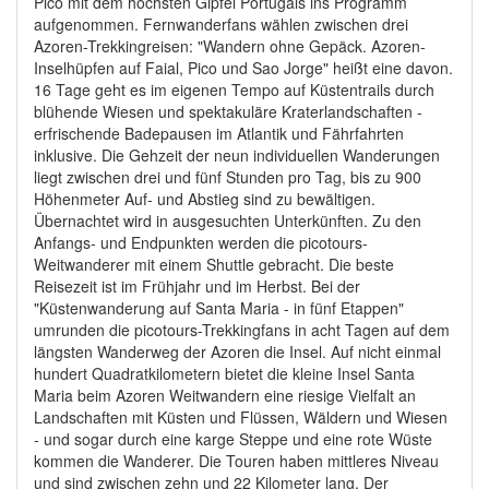
Pico mit dem höchsten Gipfel Portugals ins Programm
aufgenommen. Fernwanderfans wählen zwischen drei
Azoren-Trekkingreisen: "Wandern ohne Gepäck. Azoren-
Inselhüpfen auf Faial, Pico und Sao Jorge" heißt eine davon.
16 Tage geht es im eigenen Tempo auf Küstentrails durch
blühende Wiesen und spektakuläre Kraterlandschaften -
erfrischende Badepausen im Atlantik und Fährfahrten
inklusive. Die Gehzeit der neun individuellen Wanderungen
liegt zwischen drei und fünf Stunden pro Tag, bis zu 900
Höhenmeter Auf- und Abstieg sind zu bewältigen.
Übernachtet wird in ausgesuchten Unterkünften. Zu den
Anfangs- und Endpunkten werden die picotours-
Weitwanderer mit einem Shuttle gebracht. Die beste
Reisezeit ist im Frühjahr und im Herbst. Bei der
"Küstenwanderung auf Santa Maria - in fünf Etappen"
umrunden die picotours-Trekkingfans in acht Tagen auf dem
längsten Wanderweg der Azoren die Insel. Auf nicht einmal
hundert Quadratkilometern bietet die kleine Insel Santa
Maria beim Azoren Weitwandern eine riesige Vielfalt an
Landschaften mit Küsten und Flüssen, Wäldern und Wiesen
- und sogar durch eine karge Steppe und eine rote Wüste
kommen die Wanderer. Die Touren haben mittleres Niveau
und sind zwischen zehn und 22 Kilometer lang. Der