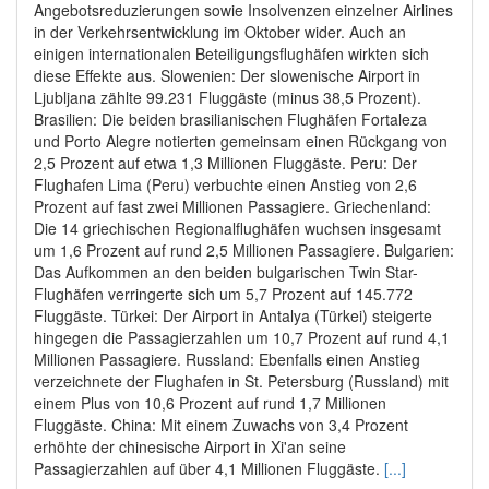
Angebotsreduzierungen sowie Insolvenzen einzelner Airlines
in der Verkehrsentwicklung im Oktober wider. Auch an
einigen internationalen Beteiligungsflughäfen wirkten sich
diese Effekte aus. Slowenien: Der slowenische Airport in
Ljubljana zählte 99.231 Fluggäste (minus 38,5 Prozent).
Brasilien: Die beiden brasilianischen Flughäfen Fortaleza
und Porto Alegre notierten gemeinsam einen Rückgang von
2,5 Prozent auf etwa 1,3 Millionen Fluggäste. Peru: Der
Flughafen Lima (Peru) verbuchte einen Anstieg von 2,6
Prozent auf fast zwei Millionen Passagiere. Griechenland:
Die 14 griechischen Regionalflughäfen wuchsen insgesamt
um 1,6 Prozent auf rund 2,5 Millionen Passagiere. Bulgarien:
Das Aufkommen an den beiden bulgarischen Twin Star-
Flughäfen verringerte sich um 5,7 Prozent auf 145.772
Fluggäste. Türkei: Der Airport in Antalya (Türkei) steigerte
hingegen die Passagierzahlen um 10,7 Prozent auf rund 4,1
Millionen Passagiere. Russland: Ebenfalls einen Anstieg
verzeichnete der Flughafen in St. Petersburg (Russland) mit
einem Plus von 10,6 Prozent auf rund 1,7 Millionen
Fluggäste. China: Mit einem Zuwachs von 3,4 Prozent
erhöhte der chinesische Airport in Xi'an seine
Passagierzahlen auf über 4,1 Millionen Fluggäste.
[...]