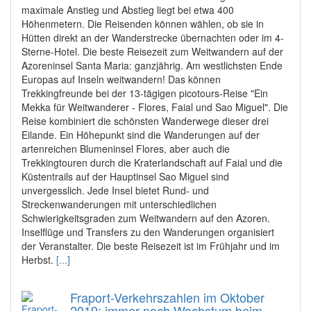
maximale Anstieg und Abstieg liegt bei etwa 400
Höhenmetern. Die Reisenden können wählen, ob sie in
Hütten direkt an der Wanderstrecke übernachten oder im 4-
Sterne-Hotel. Die beste Reisezeit zum Weitwandern auf der
Azoreninsel Santa Maria: ganzjährig. Am westlichsten Ende
Europas auf Inseln weitwandern! Das können
Trekkingfreunde bei der 13-tägigen picotours-Reise "Ein
Mekka für Weitwanderer - Flores, Faial und Sao Miguel". Die
Reise kombiniert die schönsten Wanderwege dieser drei
Eilande. Ein Höhepunkt sind die Wanderungen auf der
artenreichen Blumeninsel Flores, aber auch die
Trekkingtouren durch die Kraterlandschaft auf Faial und die
Küstentrails auf der Hauptinsel Sao Miguel sind
unvergesslich. Jede Insel bietet Rund- und
Streckenwanderungen mit unterschiedlichen
Schwierigkeitsgraden zum Weitwandern auf den Azoren.
Inselflüge und Transfers zu den Wanderungen organisiert
der Veranstalter. Die beste Reisezeit ist im Frühjahr und im
Herbst.
[...]
Fraport-Verkehrszahlen im Oktober
2019: immer noch Wachstum beim