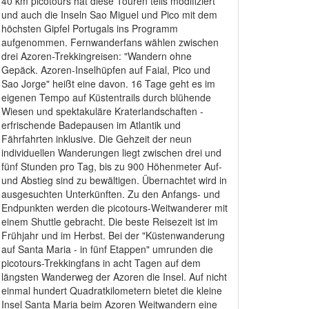
40 km picotours hat diese Touren teils modifiziert
und auch die Inseln Sao Miguel und Pico mit dem
höchsten Gipfel Portugals ins Programm
aufgenommen. Fernwanderfans wählen zwischen
drei Azoren-Trekkingreisen: "Wandern ohne
Gepäck. Azoren-Inselhüpfen auf Faial, Pico und
Sao Jorge" heißt eine davon. 16 Tage geht es im
eigenen Tempo auf Küstentrails durch blühende
Wiesen und spektakuläre Kraterlandschaften -
erfrischende Badepausen im Atlantik und
Fährfahrten inklusive. Die Gehzeit der neun
individuellen Wanderungen liegt zwischen drei und
fünf Stunden pro Tag, bis zu 900 Höhenmeter Auf-
und Abstieg sind zu bewältigen. Übernachtet wird in
ausgesuchten Unterkünften. Zu den Anfangs- und
Endpunkten werden die picotours-Weitwanderer mit
einem Shuttle gebracht. Die beste Reisezeit ist im
Frühjahr und im Herbst. Bei der "Küstenwanderung
auf Santa Maria - in fünf Etappen" umrunden die
picotours-Trekkingfans in acht Tagen auf dem
längsten Wanderweg der Azoren die Insel. Auf nicht
einmal hundert Quadratkilometern bietet die kleine
Insel Santa Maria beim Azoren Weitwandern eine