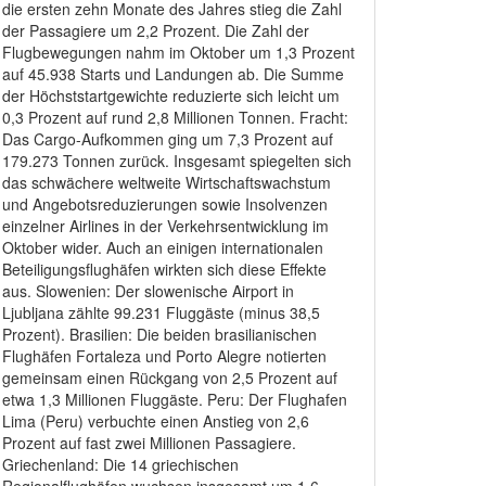
die ersten zehn Monate des Jahres stieg die Zahl
der Passagiere um 2,2 Prozent. Die Zahl der
Flugbewegungen nahm im Oktober um 1,3 Prozent
auf 45.938 Starts und Landungen ab. Die Summe
der Höchststartgewichte reduzierte sich leicht um
0,3 Prozent auf rund 2,8 Millionen Tonnen. Fracht:
Das Cargo-Aufkommen ging um 7,3 Prozent auf
179.273 Tonnen zurück. Insgesamt spiegelten sich
das schwächere weltweite Wirtschaftswachstum
und Angebotsreduzierungen sowie Insolvenzen
einzelner Airlines in der Verkehrsentwicklung im
Oktober wider. Auch an einigen internationalen
Beteiligungsflughäfen wirkten sich diese Effekte
aus. Slowenien: Der slowenische Airport in
Ljubljana zählte 99.231 Fluggäste (minus 38,5
Prozent). Brasilien: Die beiden brasilianischen
Flughäfen Fortaleza und Porto Alegre notierten
gemeinsam einen Rückgang von 2,5 Prozent auf
etwa 1,3 Millionen Fluggäste. Peru: Der Flughafen
Lima (Peru) verbuchte einen Anstieg von 2,6
Prozent auf fast zwei Millionen Passagiere.
Griechenland: Die 14 griechischen