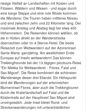
riesige Vielfalt an Landschaften mit Küsten und
Flüssen, Wäldern und Wiesen - und sogar durch
eine karge Steppe und eine rote Wüste kommen
die Wanderer. Die Touren haben mittleres Niveau
und sind zwischen zehn und 22 Kilometer lang. Der
maximale Anstieg und Abstieg liegt bei etwa 400
Höhenmetern. Die Reisenden können wählen, ob
sie in Hütten direkt an der Wanderstrecke
übernachten oder im 4-Sterne-Hotel. Die beste
Reisezeit zum Weitwandern auf der Azoreninsel
Santa Maria: ganzjährig. Am westlichsten Ende
Europas auf Inseln weitwandern! Das können
Trekkingfreunde bei der 13-tägigen picotours-Reise
"Ein Mekka für Weitwanderer - Flores, Faial und
Sao Miguel". Die Reise kombiniert die schönsten
Wanderwege dieser drei Eilande. Ein Höhepunkt
sind die Wanderungen auf der artenreichen
Blumeninsel Flores, aber auch die Trekkingtouren
durch die Kraterlandschaft auf Faial und die
Küstentrails auf der Hauptinsel Sao Miguel sind
unvergesslich. Jede Insel bietet Rund- und
Streckenwanderungen mit unterschiedlichen