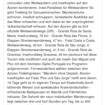
umrunden oder Weitwandern und Inselhüpfen auf den
Azoren kombinieren. Insel-Paradiese für Weitwanderer So
geht Trekking für Genussmenschen: Wanderschuhe
schnüren, Inselluft schnuppern, fantastische Ausblicke auf
das Meer erhaschen und sich dabei an der ursprünglichen
Vulkanlandschaft erfreuen. Auf den Azoren gibt es fünf
offizielle Weitwanderwege (GR): - Grande Rota de Santa
Maria, Inselrundweg, 78 km - Grande Rota das Flores, 2-
Etappen-Streckenwanderweg, 47 km - Faial Costa a Costa,
Weitwanderweg, 36 km - Grande Rota de São Jorge, 2-
Etappen-Streckenwanderweg, 41,5 km - Grande Rota da
Graciosa, Inselrundweg Graciosa, 40 km picotours hat diese
Touren teils modifiziert und auch die Inseln Sao Miguel und
Pico mit dem höchsten Gipfel Portugals ins Programm
aufgenommen. Fernwanderfans wählen zwischen drei
Azoren-Trekkingreisen: "Wandern ohne Gepäck. Azoren-
Inselhüpfen auf Faial, Pico und Sao Jorge" heißt eine davon.
16 Tage geht es im eigenen Tempo auf Küstentrails durch
blühende Wiesen und spektakuläre Kraterlandschaften -
erfrischende Badepausen im Atlantik und Fährfahrten
inklusive. Die Gehzeit der neun individuellen Wanderungen
liegt zwischen drei und fünf Stunden pro Tag, bis zu 900