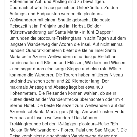
Höhenmeter Auf- und Abstieg sind zu bewältigen.
Übernachtet wird in ausgesuchten Unterkünften. Zu den
Anfangs- und Endpunkten werden die picotours-
Weitwanderer mit einem Shuttle gebracht. Die beste
Reisezeit ist im Frühjahr und im Herbst. Bei der
"Küstenwanderung auf Santa Maria - in fünf Etappen"
umrunden die picotours-Trekkingfans in acht Tagen auf dem
längsten Wanderweg der Azoren die Insel. Auf nicht einmal
hundert Quadratkilometern bietet die kleine Insel Santa
Maria beim Azoren Weitwandern eine riesige Vielfalt an
Landschaften mit Küsten und Flüssen, Wäldern und Wiesen
- und sogar durch eine karge Steppe und eine rote Wüste
kommen die Wanderer. Die Touren haben mittleres Niveau
und sind zwischen zehn und 22 Kilometer lang. Der
maximale Anstieg und Abstieg liegt bei etwa 400
Höhenmetern. Die Reisenden können wählen, ob sie in
Hütten direkt an der Wanderstrecke übernachten oder im 4-
Sterne-Hotel. Die beste Reisezeit zum Weitwandern auf der
Azoreninsel Santa Maria: ganzjährig. Am westlichsten Ende
Europas auf Inseln weitwandern! Das können
Trekkingfreunde bei der 13-tägigen picotours-Reise "Ein
Mekka für Weitwanderer - Flores, Faial und Sao Miguel". Die
Reise kombiniert die schönsten Wanderwege dieser drei