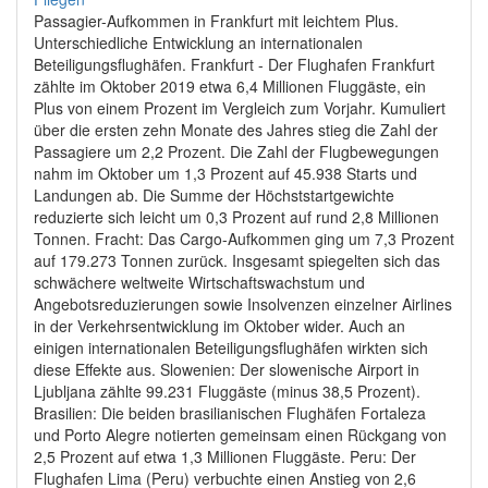
Passagier-Aufkommen in Frankfurt mit leichtem Plus.
Unterschiedliche Entwicklung an internationalen
Beteiligungsflughäfen. Frankfurt - Der Flughafen Frankfurt
zählte im Oktober 2019 etwa 6,4 Millionen Fluggäste, ein
Plus von einem Prozent im Vergleich zum Vorjahr. Kumuliert
über die ersten zehn Monate des Jahres stieg die Zahl der
Passagiere um 2,2 Prozent. Die Zahl der Flugbewegungen
nahm im Oktober um 1,3 Prozent auf 45.938 Starts und
Landungen ab. Die Summe der Höchststartgewichte
reduzierte sich leicht um 0,3 Prozent auf rund 2,8 Millionen
Tonnen. Fracht: Das Cargo-Aufkommen ging um 7,3 Prozent
auf 179.273 Tonnen zurück. Insgesamt spiegelten sich das
schwächere weltweite Wirtschaftswachstum und
Angebotsreduzierungen sowie Insolvenzen einzelner Airlines
in der Verkehrsentwicklung im Oktober wider. Auch an
einigen internationalen Beteiligungsflughäfen wirkten sich
diese Effekte aus. Slowenien: Der slowenische Airport in
Ljubljana zählte 99.231 Fluggäste (minus 38,5 Prozent).
Brasilien: Die beiden brasilianischen Flughäfen Fortaleza
und Porto Alegre notierten gemeinsam einen Rückgang von
2,5 Prozent auf etwa 1,3 Millionen Fluggäste. Peru: Der
Flughafen Lima (Peru) verbuchte einen Anstieg von 2,6