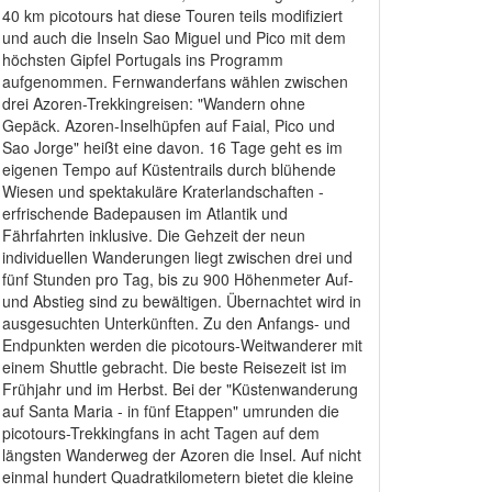
40 km picotours hat diese Touren teils modifiziert
und auch die Inseln Sao Miguel und Pico mit dem
höchsten Gipfel Portugals ins Programm
aufgenommen. Fernwanderfans wählen zwischen
drei Azoren-Trekkingreisen: "Wandern ohne
Gepäck. Azoren-Inselhüpfen auf Faial, Pico und
Sao Jorge" heißt eine davon. 16 Tage geht es im
eigenen Tempo auf Küstentrails durch blühende
Wiesen und spektakuläre Kraterlandschaften -
erfrischende Badepausen im Atlantik und
Fährfahrten inklusive. Die Gehzeit der neun
individuellen Wanderungen liegt zwischen drei und
fünf Stunden pro Tag, bis zu 900 Höhenmeter Auf-
und Abstieg sind zu bewältigen. Übernachtet wird in
ausgesuchten Unterkünften. Zu den Anfangs- und
Endpunkten werden die picotours-Weitwanderer mit
einem Shuttle gebracht. Die beste Reisezeit ist im
Frühjahr und im Herbst. Bei der "Küstenwanderung
auf Santa Maria - in fünf Etappen" umrunden die
picotours-Trekkingfans in acht Tagen auf dem
längsten Wanderweg der Azoren die Insel. Auf nicht
einmal hundert Quadratkilometern bietet die kleine