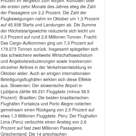
Prozent im Vergleich zum Vorjahr. Kumuliert über
die ersten zehn Monate des Jahres stieg die Zahl
der Passagiere um 2,2 Prozent. Die Zahl der
Flugbewegungen nahm im Oktober um 1,3 Prozent
auf 45.938 Starts und Landungen ab. Die Summe
der Höchststartgewichte reduzierte sich leicht um
0,3 Prozent auf rund 2,8 Millionen Tonnen. Fracht:
Das Cargo-Aufkommen ging um 7,3 Prozent auf
179.273 Tonnen zurück. Insgesamt spiegelten sich
das schwächere weltweite Wirtschaftswachstum
und Angebotsreduzierungen sowie Insolvenzen
einzelner Airlines in der Verkehrsentwicklung im
Oktober wider. Auch an einigen internationalen
Beteiligungsflughäfen wirkten sich diese Effekte
aus. Slowenien: Der slowenische Airport in
Ljubljana zählte 99.231 Fluggäste (minus 38,5
Prozent). Brasilien: Die beiden brasilianischen
Flughäfen Fortaleza und Porto Alegre notierten
gemeinsam einen Rückgang von 2,5 Prozent auf
etwa 1,3 Millionen Fluggäste. Peru: Der Flughafen
Lima (Peru) verbuchte einen Anstieg von 2,6
Prozent auf fast zwei Millionen Passagiere.
Griechenland: Die 14 griechischen