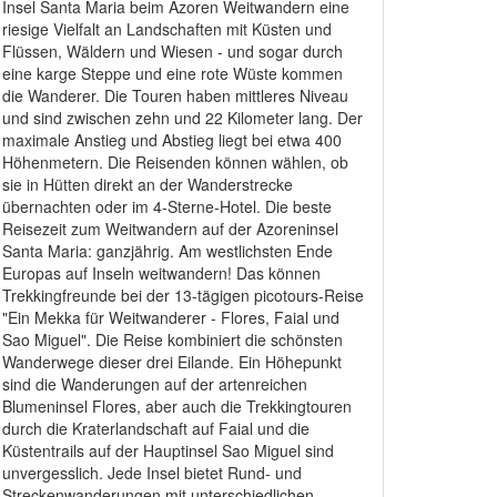
Insel Santa Maria beim Azoren Weitwandern eine
riesige Vielfalt an Landschaften mit Küsten und
Flüssen, Wäldern und Wiesen - und sogar durch
eine karge Steppe und eine rote Wüste kommen
die Wanderer. Die Touren haben mittleres Niveau
und sind zwischen zehn und 22 Kilometer lang. Der
maximale Anstieg und Abstieg liegt bei etwa 400
Höhenmetern. Die Reisenden können wählen, ob
sie in Hütten direkt an der Wanderstrecke
übernachten oder im 4-Sterne-Hotel. Die beste
Reisezeit zum Weitwandern auf der Azoreninsel
Santa Maria: ganzjährig. Am westlichsten Ende
Europas auf Inseln weitwandern! Das können
Trekkingfreunde bei der 13-tägigen picotours-Reise
"Ein Mekka für Weitwanderer - Flores, Faial und
Sao Miguel". Die Reise kombiniert die schönsten
Wanderwege dieser drei Eilande. Ein Höhepunkt
sind die Wanderungen auf der artenreichen
Blumeninsel Flores, aber auch die Trekkingtouren
durch die Kraterlandschaft auf Faial und die
Küstentrails auf der Hauptinsel Sao Miguel sind
unvergesslich. Jede Insel bietet Rund- und
Streckenwanderungen mit unterschiedlichen