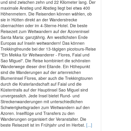
und sind zwischen zehn und 22 Kilometer lang. Der
maximale Anstieg und Abstieg liegt bei etwa 400
Höhenmetern. Die Reisenden können wählen, ob
sie in Hütten direkt an der Wanderstrecke
übernachten oder im 4-Sterne-Hotel. Die beste
Reisezeit zum Weitwandern auf der Azoreninsel
Santa Maria: ganzjährig. Am westlichsten Ende
Europas auf Inseln weitwandern! Das können
Trekkingfreunde bei der 13-tägigen picotours-Reise
"Ein Mekka für Weitwanderer - Flores, Faial und
Sao Miguel". Die Reise kombiniert die schönsten
Wanderwege dieser drei Eilande. Ein Höhepunkt
sind die Wanderungen auf der artenreichen
Blumeninsel Flores, aber auch die Trekkingtouren
durch die Kraterlandschaft auf Faial und die
Küstentrails auf der Hauptinsel Sao Miguel sind
unvergesslich. Jede Insel bietet Rund- und
Streckenwanderungen mit unterschiedlichen
Schwierigkeitsgraden zum Weitwandern auf den
Azoren. Inselflüge und Transfers zu den
Wanderungen organisiert der Veranstalter. Die
beste Reisezeit ist im Frühjahr und im Herbst.
[...]