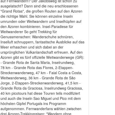
auf Fernwandern? Der Jakobsweg ist schon zu
ausgelatscht? Dann sind die neu erschlossenen
"Grand Rotas", die großen Routen auf den Azoren
die richtige Wahl. Sie können einzelne Inseln
umrunden oder Weitwandern und Inselhüpfen auf
den Azoren kombinieren. Insel-Paradiese für
Weitwanderer So geht Trekking für
Genussmenschen: Wanderschuhe schnüren,
Inselluft schnuppern, fantastische Ausblicke auf das
Meer erhaschen und sich dabei an der
ursprünglichen Vulkanlandschaft erfreuen. Auf den
Azoren gibt es fünf offizielle Weitwanderwege (GR):
- Grande Rota de Santa Maria, Inselrundweg,
78 km - Grande Rota das Flores, 2-Etappen-
Streckenwanderweg, 47 km - Faial Costa a Costa,
Weitwanderweg, 36 km - Grande Rota de São
Jorge, 2-Etappen-Streckenwanderweg, 41,5 km -
Grande Rota da Graciosa, Inselrundweg Graciosa,
40 km picotours hat diese Touren teils modifiziert
und auch die Inseln Sao Miguel und Pico mit dem
höchsten Gipfel Portugals ins Programm
aufgenommen. Fernwanderfans wählen zwischen
drei Azoren-Trekkingreisen: "Wandern ohne