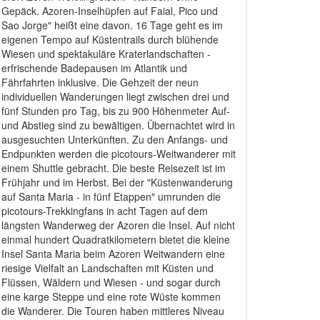
Gepäck. Azoren-Inselhüpfen auf Faial, Pico und
Sao Jorge" heißt eine davon. 16 Tage geht es im
eigenen Tempo auf Küstentrails durch blühende
Wiesen und spektakuläre Kraterlandschaften -
erfrischende Badepausen im Atlantik und
Fährfahrten inklusive. Die Gehzeit der neun
individuellen Wanderungen liegt zwischen drei und
fünf Stunden pro Tag, bis zu 900 Höhenmeter Auf-
und Abstieg sind zu bewältigen. Übernachtet wird in
ausgesuchten Unterkünften. Zu den Anfangs- und
Endpunkten werden die picotours-Weitwanderer mit
einem Shuttle gebracht. Die beste Reisezeit ist im
Frühjahr und im Herbst. Bei der "Küstenwanderung
auf Santa Maria - in fünf Etappen" umrunden die
picotours-Trekkingfans in acht Tagen auf dem
längsten Wanderweg der Azoren die Insel. Auf nicht
einmal hundert Quadratkilometern bietet die kleine
Insel Santa Maria beim Azoren Weitwandern eine
riesige Vielfalt an Landschaften mit Küsten und
Flüssen, Wäldern und Wiesen - und sogar durch
eine karge Steppe und eine rote Wüste kommen
die Wanderer. Die Touren haben mittleres Niveau