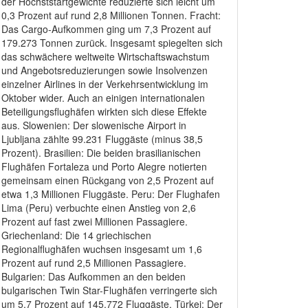
der Höchststartgewichte reduzierte sich leicht um
0,3 Prozent auf rund 2,8 Millionen Tonnen. Fracht:
Das Cargo-Aufkommen ging um 7,3 Prozent auf
179.273 Tonnen zurück. Insgesamt spiegelten sich
das schwächere weltweite Wirtschaftswachstum
und Angebotsreduzierungen sowie Insolvenzen
einzelner Airlines in der Verkehrsentwicklung im
Oktober wider. Auch an einigen internationalen
Beteiligungsflughäfen wirkten sich diese Effekte
aus. Slowenien: Der slowenische Airport in
Ljubljana zählte 99.231 Fluggäste (minus 38,5
Prozent). Brasilien: Die beiden brasilianischen
Flughäfen Fortaleza und Porto Alegre notierten
gemeinsam einen Rückgang von 2,5 Prozent auf
etwa 1,3 Millionen Fluggäste. Peru: Der Flughafen
Lima (Peru) verbuchte einen Anstieg von 2,6
Prozent auf fast zwei Millionen Passagiere.
Griechenland: Die 14 griechischen
Regionalflughäfen wuchsen insgesamt um 1,6
Prozent auf rund 2,5 Millionen Passagiere.
Bulgarien: Das Aufkommen an den beiden
bulgarischen Twin Star-Flughäfen verringerte sich
um 5,7 Prozent auf 145.772 Fluggäste. Türkei: Der