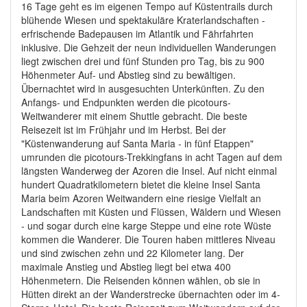
16 Tage geht es im eigenen Tempo auf Küstentrails durch
blühende Wiesen und spektakuläre Kraterlandschaften -
erfrischende Badepausen im Atlantik und Fährfahrten
inklusive. Die Gehzeit der neun individuellen Wanderungen
liegt zwischen drei und fünf Stunden pro Tag, bis zu 900
Höhenmeter Auf- und Abstieg sind zu bewältigen.
Übernachtet wird in ausgesuchten Unterkünften. Zu den
Anfangs- und Endpunkten werden die picotours-
Weitwanderer mit einem Shuttle gebracht. Die beste
Reisezeit ist im Frühjahr und im Herbst. Bei der
"Küstenwanderung auf Santa Maria - in fünf Etappen"
umrunden die picotours-Trekkingfans in acht Tagen auf dem
längsten Wanderweg der Azoren die Insel. Auf nicht einmal
hundert Quadratkilometern bietet die kleine Insel Santa
Maria beim Azoren Weitwandern eine riesige Vielfalt an
Landschaften mit Küsten und Flüssen, Wäldern und Wiesen
- und sogar durch eine karge Steppe und eine rote Wüste
kommen die Wanderer. Die Touren haben mittleres Niveau
und sind zwischen zehn und 22 Kilometer lang. Der
maximale Anstieg und Abstieg liegt bei etwa 400
Höhenmetern. Die Reisenden können wählen, ob sie in
Hütten direkt an der Wanderstrecke übernachten oder im 4-