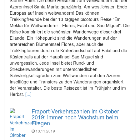
Sterne-Hotel. Die beste Reisezeit zum Weitwandern auf der
Azoreninsel Santa Maria: ganzjährig. Am westlichsten Ende
Europas auf Inseln weitwandern! Das können
Trekkingfreunde bei der 13-tägigen picotours-Reise "Ein
Mekka für Weitwanderer - Flores, Faial und Sao Miguel". Die
Reise kombiniert die schönsten Wanderwege dieser drei
Eilande. Ein Höhepunkt sind die Wanderungen auf der
artenreichen Blumeninsel Flores, aber auch die
Trekkingtouren durch die Kraterlandschaft auf Faial und die
Küstentrails auf der Hauptinsel Sao Miguel sind
unvergesslich. Jede Insel bietet Rund- und
Streckenwanderungen mit unterschiedlichen
Schwierigkeitsgraden zum Weitwandern auf den Azoren.
Inselflüge und Transfers zu den Wanderungen organisiert
der Veranstalter. Die beste Reisezeit ist im Frühjahr und im
Herbst.
[...]
Fraport-Verkehrszahlen im Oktober
2019: immer noch Wachstum beim
Fliegen
13.11.2019