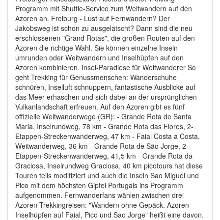
Programm mit Shuttle-Service zum Weitwandern auf den
Azoren an. Freiburg - Lust auf Fernwandern? Der
Jakobsweg ist schon zu ausgelatscht? Dann sind die neu
erschlossenen "Grand Rotas", die großen Routen auf den
Azoren die richtige Wahl. Sie können einzelne Inseln
umrunden oder Weitwandern und Inselhüpfen auf den
Azoren kombinieren. Insel-Paradiese für Weitwanderer So
geht Trekking für Genussmenschen: Wanderschuhe
schnüren, Inselluft schnuppern, fantastische Ausblicke auf
das Meer erhaschen und sich dabei an der ursprünglichen
Vulkanlandschaft erfreuen. Auf den Azoren gibt es fünf
offizielle Weitwanderwege (GR): - Grande Rota de Santa
Maria, Inselrundweg, 78 km - Grande Rota das Flores, 2-
Etappen-Streckenwanderweg, 47 km - Faial Costa a Costa,
Weitwanderweg, 36 km - Grande Rota de São Jorge, 2-
Etappen-Streckenwanderweg, 41,5 km - Grande Rota da
Graciosa, Inselrundweg Graciosa, 40 km picotours hat diese
Touren teils modifiziert und auch die Inseln Sao Miguel und
Pico mit dem höchsten Gipfel Portugals ins Programm
aufgenommen. Fernwanderfans wählen zwischen drei
Azoren-Trekkingreisen: "Wandern ohne Gepäck. Azoren-
Inselhüpfen auf Faial, Pico und Sao Jorge" heißt eine davon.