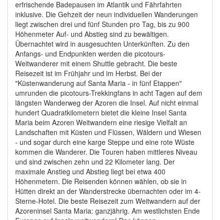
erfrischende Badepausen im Atlantik und Fährfahrten
inklusive. Die Gehzeit der neun individuellen Wanderungen
liegt zwischen drei und fünf Stunden pro Tag, bis zu 900
Höhenmeter Auf- und Abstieg sind zu bewältigen.
Übernachtet wird in ausgesuchten Unterkünften. Zu den
Anfangs- und Endpunkten werden die picotours-
Weitwanderer mit einem Shuttle gebracht. Die beste
Reisezeit ist im Frühjahr und im Herbst. Bei der
"Küstenwanderung auf Santa Maria - in fünf Etappen"
umrunden die picotours-Trekkingfans in acht Tagen auf dem
längsten Wanderweg der Azoren die Insel. Auf nicht einmal
hundert Quadratkilometern bietet die kleine Insel Santa
Maria beim Azoren Weitwandern eine riesige Vielfalt an
Landschaften mit Küsten und Flüssen, Wäldern und Wiesen
- und sogar durch eine karge Steppe und eine rote Wüste
kommen die Wanderer. Die Touren haben mittleres Niveau
und sind zwischen zehn und 22 Kilometer lang. Der
maximale Anstieg und Abstieg liegt bei etwa 400
Höhenmetern. Die Reisenden können wählen, ob sie in
Hütten direkt an der Wanderstrecke übernachten oder im 4-
Sterne-Hotel. Die beste Reisezeit zum Weitwandern auf der
Azoreninsel Santa Maria: ganzjährig. Am westlichsten Ende