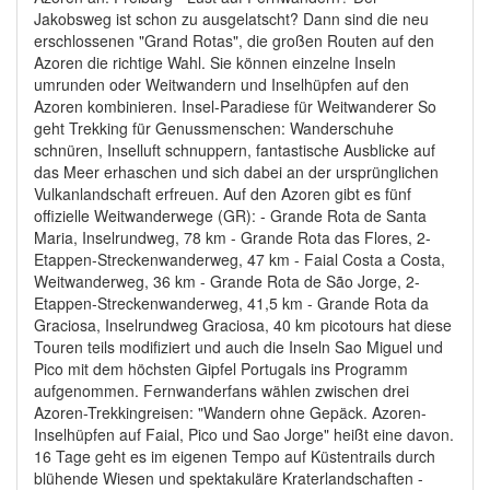
Jakobsweg ist schon zu ausgelatscht? Dann sind die neu
erschlossenen "Grand Rotas", die großen Routen auf den
Azoren die richtige Wahl. Sie können einzelne Inseln
umrunden oder Weitwandern und Inselhüpfen auf den
Azoren kombinieren. Insel-Paradiese für Weitwanderer So
geht Trekking für Genussmenschen: Wanderschuhe
schnüren, Inselluft schnuppern, fantastische Ausblicke auf
das Meer erhaschen und sich dabei an der ursprünglichen
Vulkanlandschaft erfreuen. Auf den Azoren gibt es fünf
offizielle Weitwanderwege (GR): - Grande Rota de Santa
Maria, Inselrundweg, 78 km - Grande Rota das Flores, 2-
Etappen-Streckenwanderweg, 47 km - Faial Costa a Costa,
Weitwanderweg, 36 km - Grande Rota de São Jorge, 2-
Etappen-Streckenwanderweg, 41,5 km - Grande Rota da
Graciosa, Inselrundweg Graciosa, 40 km picotours hat diese
Touren teils modifiziert und auch die Inseln Sao Miguel und
Pico mit dem höchsten Gipfel Portugals ins Programm
aufgenommen. Fernwanderfans wählen zwischen drei
Azoren-Trekkingreisen: "Wandern ohne Gepäck. Azoren-
Inselhüpfen auf Faial, Pico und Sao Jorge" heißt eine davon.
16 Tage geht es im eigenen Tempo auf Küstentrails durch
blühende Wiesen und spektakuläre Kraterlandschaften -