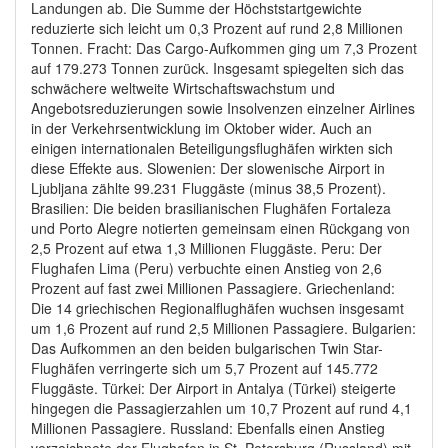
Landungen ab. Die Summe der Höchststartgewichte
reduzierte sich leicht um 0,3 Prozent auf rund 2,8 Millionen
Tonnen. Fracht: Das Cargo-Aufkommen ging um 7,3 Prozent
auf 179.273 Tonnen zurück. Insgesamt spiegelten sich das
schwächere weltweite Wirtschaftswachstum und
Angebotsreduzierungen sowie Insolvenzen einzelner Airlines
in der Verkehrsentwicklung im Oktober wider. Auch an
einigen internationalen Beteiligungsflughäfen wirkten sich
diese Effekte aus. Slowenien: Der slowenische Airport in
Ljubljana zählte 99.231 Fluggäste (minus 38,5 Prozent).
Brasilien: Die beiden brasilianischen Flughäfen Fortaleza
und Porto Alegre notierten gemeinsam einen Rückgang von
2,5 Prozent auf etwa 1,3 Millionen Fluggäste. Peru: Der
Flughafen Lima (Peru) verbuchte einen Anstieg von 2,6
Prozent auf fast zwei Millionen Passagiere. Griechenland:
Die 14 griechischen Regionalflughäfen wuchsen insgesamt
um 1,6 Prozent auf rund 2,5 Millionen Passagiere. Bulgarien:
Das Aufkommen an den beiden bulgarischen Twin Star-
Flughäfen verringerte sich um 5,7 Prozent auf 145.772
Fluggäste. Türkei: Der Airport in Antalya (Türkei) steigerte
hingegen die Passagierzahlen um 10,7 Prozent auf rund 4,1
Millionen Passagiere. Russland: Ebenfalls einen Anstieg