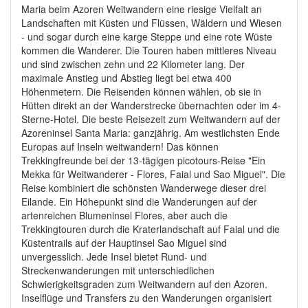
Maria beim Azoren Weitwandern eine riesige Vielfalt an
Landschaften mit Küsten und Flüssen, Wäldern und Wiesen
- und sogar durch eine karge Steppe und eine rote Wüste
kommen die Wanderer. Die Touren haben mittleres Niveau
und sind zwischen zehn und 22 Kilometer lang. Der
maximale Anstieg und Abstieg liegt bei etwa 400
Höhenmetern. Die Reisenden können wählen, ob sie in
Hütten direkt an der Wanderstrecke übernachten oder im 4-
Sterne-Hotel. Die beste Reisezeit zum Weitwandern auf der
Azoreninsel Santa Maria: ganzjährig. Am westlichsten Ende
Europas auf Inseln weitwandern! Das können
Trekkingfreunde bei der 13-tägigen picotours-Reise "Ein
Mekka für Weitwanderer - Flores, Faial und Sao Miguel". Die
Reise kombiniert die schönsten Wanderwege dieser drei
Eilande. Ein Höhepunkt sind die Wanderungen auf der
artenreichen Blumeninsel Flores, aber auch die
Trekkingtouren durch die Kraterlandschaft auf Faial und die
Küstentrails auf der Hauptinsel Sao Miguel sind
unvergesslich. Jede Insel bietet Rund- und
Streckenwanderungen mit unterschiedlichen
Schwierigkeitsgraden zum Weitwandern auf den Azoren.
Inselflüge und Transfers zu den Wanderungen organisiert