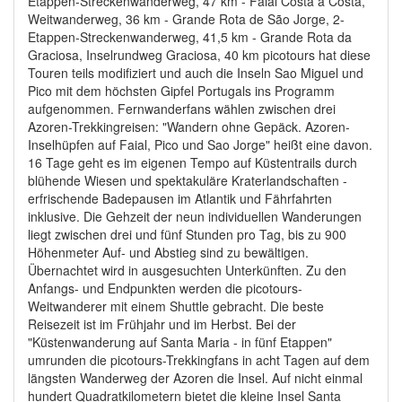
Etappen-Streckenwanderweg, 47 km - Faial Costa a Costa,
Weitwanderweg, 36 km - Grande Rota de São Jorge, 2-
Etappen-Streckenwanderweg, 41,5 km - Grande Rota da
Graciosa, Inselrundweg Graciosa, 40 km picotours hat diese
Touren teils modifiziert und auch die Inseln Sao Miguel und
Pico mit dem höchsten Gipfel Portugals ins Programm
aufgenommen. Fernwanderfans wählen zwischen drei
Azoren-Trekkingreisen: "Wandern ohne Gepäck. Azoren-
Inselhüpfen auf Faial, Pico und Sao Jorge" heißt eine davon.
16 Tage geht es im eigenen Tempo auf Küstentrails durch
blühende Wiesen und spektakuläre Kraterlandschaften -
erfrischende Badepausen im Atlantik und Fährfahrten
inklusive. Die Gehzeit der neun individuellen Wanderungen
liegt zwischen drei und fünf Stunden pro Tag, bis zu 900
Höhenmeter Auf- und Abstieg sind zu bewältigen.
Übernachtet wird in ausgesuchten Unterkünften. Zu den
Anfangs- und Endpunkten werden die picotours-
Weitwanderer mit einem Shuttle gebracht. Die beste
Reisezeit ist im Frühjahr und im Herbst. Bei der
"Küstenwanderung auf Santa Maria - in fünf Etappen"
umrunden die picotours-Trekkingfans in acht Tagen auf dem
längsten Wanderweg der Azoren die Insel. Auf nicht einmal
hundert Quadratkilometern bietet die kleine Insel Santa