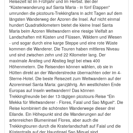
Reisezeit ist im Frühjahr und im Herbst. Bei der
"Küstenwanderung auf Santa Maria - in fünf Etappen"
umrunden die picotours-Trekkingfans in acht Tagen auf dem
längsten Wanderweg der Azoren die Insel. Auf nicht einmal
hundert Quadratkilometern bietet die kleine Insel Santa
Maria beim Azoren Weitwandern eine riesige Vielfalt an
Landschaften mit Küsten und Flüssen, Wäldern und Wiesen
- und sogar durch eine karge Steppe und eine rote Wüste
kommen die Wanderer. Die Touren haben mittleres Niveau
und sind zwischen zehn und 22 Kilometer lang. Der
maximale Anstieg und Abstieg liegt bei etwa 400
Höhenmetern. Die Reisenden können wählen, ob sie in
Hütten direkt an der Wanderstrecke übernachten oder im 4-
Sterne-Hotel. Die beste Reisezeit zum Weitwandern auf der
Azoreninsel Santa Maria: ganzjährig. Am westlichsten Ende
Europas auf Inseln weitwandern! Das können
Trekkingfreunde bei der 13-tägigen picotours-Reise "Ein
Mekka für Weitwanderer - Flores, Faial und Sao Miguel". Die
Reise kombiniert die schönsten Wanderwege dieser drei
Eilande. Ein Höhepunkt sind die Wanderungen auf der
artenreichen Blumeninsel Flores, aber auch die
Trekkingtouren durch die Kraterlandschaft auf Faial und die
Küstentrails auf der Hauptinsel Sao Miguel sind