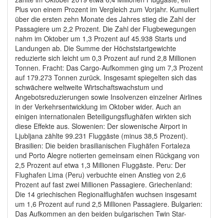
Plus von einem Prozent im Vergleich zum Vorjahr. Kumuliert
über die ersten zehn Monate des Jahres stieg die Zahl der
Passagiere um 2,2 Prozent. Die Zahl der Flugbewegungen
nahm im Oktober um 1,3 Prozent auf 45.938 Starts und
Landungen ab. Die Summe der Höchststartgewichte
reduzierte sich leicht um 0,3 Prozent auf rund 2,8 Millionen
Tonnen. Fracht: Das Cargo-Aufkommen ging um 7,3 Prozent
auf 179.273 Tonnen zurück. Insgesamt spiegelten sich das
schwächere weltweite Wirtschaftswachstum und
Angebotsreduzierungen sowie Insolvenzen einzelner Airlines
in der Verkehrsentwicklung im Oktober wider. Auch an
einigen internationalen Beteiligungsflughäfen wirkten sich
diese Effekte aus. Slowenien: Der slowenische Airport in
Ljubljana zählte 99.231 Fluggäste (minus 38,5 Prozent).
Brasilien: Die beiden brasilianischen Flughäfen Fortaleza
und Porto Alegre notierten gemeinsam einen Rückgang von
2,5 Prozent auf etwa 1,3 Millionen Fluggäste. Peru: Der
Flughafen Lima (Peru) verbuchte einen Anstieg von 2,6
Prozent auf fast zwei Millionen Passagiere. Griechenland:
Die 14 griechischen Regionalflughäfen wuchsen insgesamt
um 1,6 Prozent auf rund 2,5 Millionen Passagiere. Bulgarien:
Das Aufkommen an den beiden bulgarischen Twin Star-