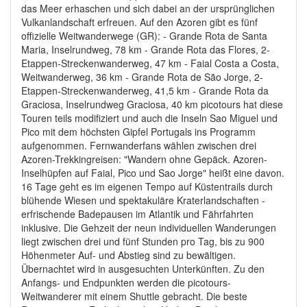
das Meer erhaschen und sich dabei an der ursprünglichen
Vulkanlandschaft erfreuen. Auf den Azoren gibt es fünf
offizielle Weitwanderwege (GR): - Grande Rota de Santa
Maria, Inselrundweg, 78 km - Grande Rota das Flores, 2-
Etappen-Streckenwanderweg, 47 km - Faial Costa a Costa,
Weitwanderweg, 36 km - Grande Rota de São Jorge, 2-
Etappen-Streckenwanderweg, 41,5 km - Grande Rota da
Graciosa, Inselrundweg Graciosa, 40 km picotours hat diese
Touren teils modifiziert und auch die Inseln Sao Miguel und
Pico mit dem höchsten Gipfel Portugals ins Programm
aufgenommen. Fernwanderfans wählen zwischen drei
Azoren-Trekkingreisen: "Wandern ohne Gepäck. Azoren-
Inselhüpfen auf Faial, Pico und Sao Jorge" heißt eine davon.
16 Tage geht es im eigenen Tempo auf Küstentrails durch
blühende Wiesen und spektakuläre Kraterlandschaften -
erfrischende Badepausen im Atlantik und Fährfahrten
inklusive. Die Gehzeit der neun individuellen Wanderungen
liegt zwischen drei und fünf Stunden pro Tag, bis zu 900
Höhenmeter Auf- und Abstieg sind zu bewältigen.
Übernachtet wird in ausgesuchten Unterkünften. Zu den
Anfangs- und Endpunkten werden die picotours-
Weitwanderer mit einem Shuttle gebracht. Die beste