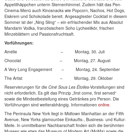
Appetithäppchen unterm Sternenhimmel. Zudem hält das Pen-
Cinema-Menü auch Kinosnacks wie Popcorn, Nachos, Hot Dogs,
Eiskrem und Schokolade bereit. Angesagtester Cocktail in diesem
Sommer ist der „Ning Sling“ – ein erfrischender Mix aus Absolut
Mandarin Vodka, französischem Soho Lycheelikör, frischen
Minzeblättern und Passionsfruchtsaft.
Vorführungen:
Amélie – Montag, 30. Juli
Chocolat – Montag, 27. August
A Very Long Engagement – Montag, 24. September
The Artist – Montag, 29. Oktober
Reservierungen für die
Ciné Sous Les Étoiles
-Vorstellungen sind
nicht erforderlich. Es gilt das Prinzip „first come, first served“
sowie die Mindestbestellung eines Getränkes pro Person. Die
Vorführungen sind wetterabhängig. Informationen
online
.
The Peninsula New York liegt in Midtown Manhattan an der Fifth
Avenue, New Yorks glamouröse Einkaufts-, Business- und Kultur-
Meile. In unmittelbarer Nachbarschaft finden sich die berühmten
Museen wie etwa das Museum of Modern Art (MoMa) sowie die