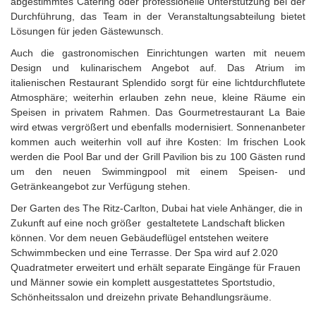
abgestimmtes Catering oder professionelle Unterstützung bei der
Durchführung, das Team in der Veranstaltungsabteilung bietet
Lösungen für jeden Gästewunsch.
Auch die gastronomischen Einrichtungen warten mit neuem
Design und kulinarischem Angebot auf. Das Atrium im
italienischen Restaurant Splendido sorgt für eine lichtdurchflutete
Atmosphäre; weiterhin erlauben zehn neue, kleine Räume ein
Speisen in privatem Rahmen. Das Gourmetrestaurant La Baie
wird etwas vergrößert und ebenfalls modernisiert. Sonnenanbeter
kommen auch weiterhin voll auf ihre Kosten: Im frischen Look
werden die Pool Bar und der Grill Pavilion bis zu 100 Gästen rund
um den neuen Swimmingpool mit einem Speisen- und
Getränkeangebot zur Verfügung stehen.
Der Garten des The Ritz-Carlton, Dubai hat viele Anhänger, die in
Zukunft auf eine noch größer gestaltetete Landschaft blicken
können. Vor dem neuen Gebäudeflügel entstehen weitere
Schwimmbecken und eine Terrasse. Der Spa wird auf 2.020
Quadratmeter erweitert und erhält separate Eingänge für Frauen
und Männer sowie ein komplett ausgestattetes Sportstudio,
Schönheitssalon und dreizehn private Behandlungsräume.