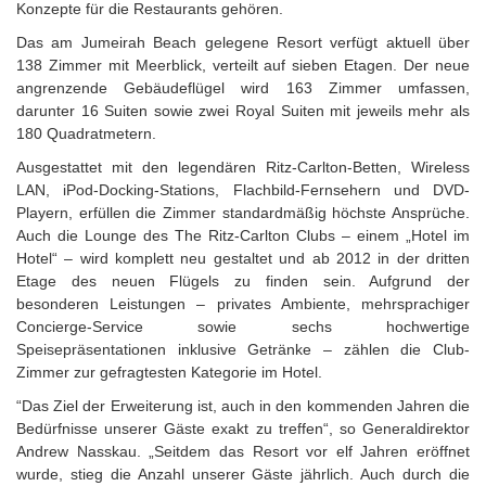
Konzepte für die Restaurants gehören.
Das am Jumeirah Beach gelegene Resort verfügt aktuell über
138 Zimmer mit Meerblick, verteilt auf sieben Etagen. Der neue
angrenzende Gebäudeflügel wird 163 Zimmer umfassen,
darunter 16 Suiten sowie zwei Royal Suiten mit jeweils mehr als
180 Quadratmetern.
Ausgestattet mit den legendären Ritz-Carlton-Betten, Wireless
LAN, iPod-Docking-Stations, Flachbild-Fernsehern und DVD-
Playern, erfüllen die Zimmer standardmäßig höchste Ansprüche.
Auch die Lounge des The Ritz-Carlton Clubs – einem „Hotel im
Hotel“ – wird komplett neu gestaltet und ab 2012 in der dritten
Etage des neuen Flügels zu finden sein. Aufgrund der
besonderen Leistungen – privates Ambiente, mehrsprachiger
Concierge-Service sowie sechs hochwertige
Speisepräsentationen inklusive Getränke – zählen die Club-
Zimmer zur gefragtesten Kategorie im Hotel.
“Das Ziel der Erweiterung ist, auch in den kommenden Jahren die
Bedürfnisse unserer Gäste exakt zu treffen“, so Generaldirektor
Andrew Nasskau. „Seitdem das Resort vor elf Jahren eröffnet
wurde, stieg die Anzahl unserer Gäste jährlich. Auch durch die