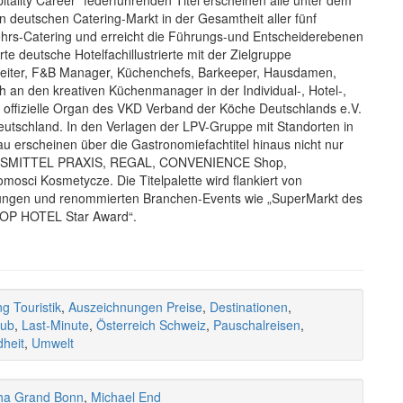
itality Career“ federführenden Titel erscheinen alle unter dem
deutschen Catering-Markt in der Gesamtheit aller fünf
hrs-Catering und erreicht die Führungs-und Entscheiderebenen
 deutsche Hotelfachillustrierte mit der Zielgruppe
tleiter, F&B Manager, Küchenchefs, Barkeeper, Hausdamen,
 an den kreativen Küchenmanager in der Individual-, Hotel-,
 offizielle Organ des VKD Verband der Köche Deutschlands e.V.
Deutschland. In den Verlagen der LPV-Gruppe mit Standorten in
erscheinen über die Gastronomiefachtitel hinaus nicht nur
EBENSMITTEL PRAXIS, REGAL, CONVENIENCE Shop,
sci Kosmetycze. Die Titelpalette wird flankiert von
tungen und renommierten Branchen-Events wie „SuperMarkt des
„TOP HOTEL Star Award“.
g Touristik
,
Auszeichnungen Preise
,
Destinationen
,
aub
,
Last-Minute
,
Österreich Schweiz
,
Pauschalreisen
,
heit
,
Umwelt
a Grand Bonn
,
Michael End