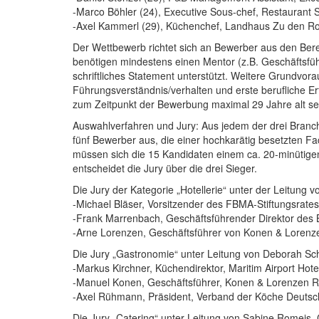
-Marco Böhler (24), Executive Sous-chef, Restaurant S
-Axel Kammerl (29), Küchenchef, Landhaus Zu den Rot
Der Wettbewerb richtet sich an Bewerber aus den Bere
benötigen mindestens einen Mentor (z.B. Geschäftsführ
schriftliches Statement unterstützt. Weitere Grundvora
Führungsverständnis/verhalten und erste berufliche E
zum Zeitpunkt der Bewerbung maximal 29 Jahre alt se
Auswahlverfahren und Jury: Aus jedem der drei Branch
fünf Bewerber aus, die einer hochkarätig besetzten F
müssen sich die 15 Kandidaten einem ca. 20-minütige
entscheidet die Jury über die drei Sieger.
Die Jury der Kategorie „Hotellerie“ unter der Leitu
-Michael Bläser, Vorsitzender des FBMA-Stiftungsrates
-Frank Marrenbach, Geschäftsführender Direktor des
-Arne Lorenzen, Geschäftsführer von Konen & Lorenze
Die Jury „Gastronomie“ unter Leitung von Deborah 
-Markus Kirchner, Küchendirektor, Maritim Airport Hot
-Manuel Konen, Geschäftsführer, Konen & Lorenzen Re
-Axel Rühmann, Präsident, Verband der Köche Deutsch
Die Jury „Catering“ unter Leitung von Sabine Romeis