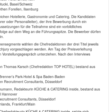
tucki, Basel/Schweiz
hen Forellen, Ilsenburg
ichen Hotellerie, Gastronomie und Catering. Die Kandidaten
er oder Personalleiter), der ihre Bewerbung durch ein
ussetzungen für die Teilnahme sind ein vorbildliches
rfolge auf dem Weg an die Führungsspitze. Die Bewerber dürfen
in.
ensegmente wählen die Chefredaktionen der drei Titel jeweils
achjury vorgeschlagen werden. Am Tag der Preisverleihung
n Vorstellungsgespräch unterziehen. Nach den Interviews
ng von Thomas Karsch (Chefredaktion TOP HOTEL) bestand aus
 Brenner’s Park-Hotel & Spa Baden-Baden
n Recruitment Consultants, Düsseldorf
Schumann, Redakteurin KÜCHE & CATERING inside, bestand aus
el Hannover
cruitment Consultants, Düsseldorf
lands, Frankfurt/Main
, Chefredakteurin KÜCHE & CATERING inside, setzte sich