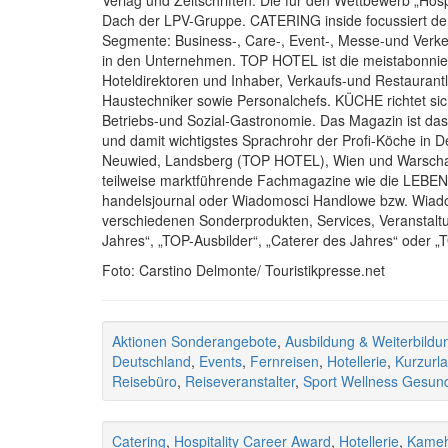
Verlag und Zeitschriften: Die für den Wettbewerb „Hosp
Dach der LPV-Gruppe. CATERING inside focussiert den 
Segmente: Business-, Care-, Event-, Messe-und Verke
in den Unternehmen. TOP HOTEL ist die meistabonnierte
Hoteldirektoren und Inhaber, Verkaufs-und Restauran
Haustechniker sowie Personalchefs. KÜCHE richtet sich
Betriebs-und Sozial-Gastronomie. Das Magazin ist das
und damit wichtigstes Sprachrohr der Profi-Köche in 
Neuwied, Landsberg (TOP HOTEL), Wien und Warschau 
teilweise marktführende Fachmagazine wie die L
handelsjournal oder Wiadomosci Handlowe bzw. Wiadomo
verschiedenen Sonderprodukten, Services, Veranstal
Jahres“, „TOP-Ausbilder“, „Caterer des Jahres“ oder 
Foto: Carstino Delmonte/ Touristikpresse.net
Aktionen Sonderangebote
,
Ausbildung & Weiterbildun
Deutschland
,
Events
,
Fernreisen
,
Hotellerie
,
Kurzurl
Reisebüro
,
Reiseveranstalter
,
Sport Wellness Gesund
Catering
,
Hospitality Career Award
,
Hotellerie
,
Kameh