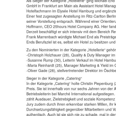
Als Sieger der Kategorie „Hotellerie“ ging Michael End
GmbH in Frankfurt am Main als Assistant Hotel Manag
Hotelfachmann im Elysée Hotel Hamburg und ergänzte e
Einer fest zugesagten Anstellung im Ritz-Carlton Berlin 
seiner Vorstellung entsprach. Während einer Orientie
Hoffmann, CEO 25hours Hotel Company AG. Hier fand er
Derzeit beschäftigt er sich intensiv mit dem Bereich R
Frank Marrenbach würdigte Michael End als Preisträge
Ends Berufsziel ist es, selbst ein Hotel zu besitzen un
Zu den Nominierten in der Kategorie „Hotellerie“ gehör
-Christoph Holzhauer (28), Quality & Duty Manager im
-Susanne Rump (30), Leiterin Verkauf im Hotel Hambu
-Maria Reinhardt (25), Manager Marketing & Yield i
-Oliver Gade (28), stellvertretender Direktor im Ösc
Sieger in der Kategorie „Catering“
In der Kategorie „Catering“ holte Christin Piepenburg 
Preis. Sie ist innerhalb von nur sechs Jahren von de
Betriebsleiterin bei Marché International aufgestiegen.
zählt Ausdauer, Zielstrebigkeit und soziale Kompetenz
Jury zudem durch ihren erkennbar starken Willen, ihr
Durchsetzungsfähigkeit gegenüber Mitarbeitern und Vor
authentisch. Auch ist sie sich nie zu schade, mal in 