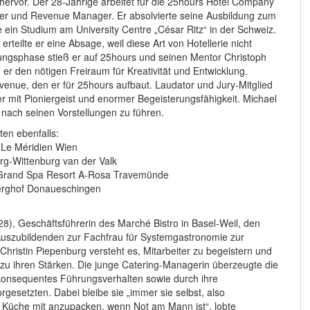
 hervor. Der 28-Jährige arbeitet für die 25hours Hotel Company
er und Revenue Manager. Er absolvierte seine Ausbildung zum
in Studium am University Centre „César Ritz“ in der Schweiz.
erteilte er eine Absage, weil diese Art von Hotellerie nicht
rungsphase stieß er auf 25hours und seinen Mentor Christoph
 den nötigen Freiraum für Kreativität und Entwicklung.
evenue, den er für 25hours aufbaut. Laudator und Jury-Mitglied
r mit Pioniergeist und enormer Begeisterungsfähigkeit. Michael
d nach seinen Vorstellungen zu führen.
ten ebenfalls:
 Le Méridien Wien
rg-Wittenburg van der Valk
m Grand Spa Resort A-Rosa Travemünde
hberghof Donaueschingen
(28), Geschäftsführerin des Marché Bistro in Basel-Weil, den
r Auszubildenden zur Fachfrau für Systemgastronomie zur
 Christin Piepenburg versteht es, Mitarbeiter zu begeistern und
 zu ihren Stärken. Die junge Catering-Managerin überzeugte die
 konsequentes Führungsverhalten sowie durch ihre
gesetzten. Dabei bleibe sie „immer sie selbst, also
der Küche mit anzupacken, wenn Not am Mann ist“, lobte