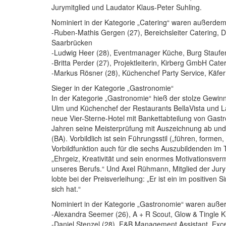
Jurymitglied und Laudator Klaus-Peter Suhling.
Nominiert in der Kategorie „Catering“ waren außerdem
-Ruben-Mathis Gergen (27), Bereichsleiter Catering
Saarbrücken
-Ludwig Heer (28), Eventmanager Küche, Burg Staufe
-Britta Perder (27), Projektleiterin, Kirberg GmbH Cat
-Markus Rösner (28), Küchenchef Party Service, Käf
Sieger in der Kategorie „Gastronomie“
In der Kategorie „Gastronomie“ hieß der stolze Gewin
Ulm und Küchenchef der Restaurants BellaVista und Lag
neue Vier-Sterne-Hotel mit Bankettabteilung von Gastr
Jahren seine Meisterprüfung mit Auszeichnung ab und 
(BA). Vorbildlich ist sein Führungsstil („führen, forme
Vorbildfunktion auch für die sechs Auszubildenden im 
„Ehrgeiz, Kreativität und sein enormes Motivations
unseres Berufs.“ Und Axel Rühmann, Mitglied der Jur
lobte bei der Preisverleihung: „Er ist ein im positiven
sich hat.“
Nominiert in der Kategorie „Gastronomie“ waren auße
-Alexandra Seemer (26), A + R Scout, Glow & Tingle 
-Daniel Stenzel (28), F&B Management Assistant, Excel