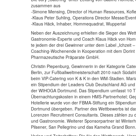
zusammen aus
-Simone Mensing, Director of Human Resources, Kofle
-Klaus Peter Suhling, Operations Director Messe/Even
-Klaus Häck, Inhaber, Hommequadrat, Wuppertal
Neben der Auszeichnung erhielten die Sieger des Wett
Gastronomie-Experte und Coach Klaus Häck von Homm
te jedem der drei Gewinner unter dem Label „Ichzeit –
Coaching-Wochenende in Kooperation mit dem Dorint H
Pharmazeutische Präparate GmbH.
Christin Piepenburg, Gewinnerin in der Kategorie Cate
Berlin, zur Fußballweltmeisterschaft 2010 nach Südafrik
beim VIP-Catering von K & K in den WM-Stadien. Maria
ein Stipendium der Leaders Club Deutschland AG und 
der WIHOGA Dortmund. Das Stipendium umfasst 10 Th
Übernachtungskosten in einem HMS-Partnerhotel; Geg
Hotellerie wurde von der FBMA-Stiftung ein Stipendi
Dortmund übergeben. Partner des Wettbewerbs ist d
Lorenzen Recruitment Consultants. Dieses zählen zu de
und Gastronomie. Weiterer Sponsorpartner ist Winter
Pilsener, San Pellegrino und das Kameha Grand Bonn