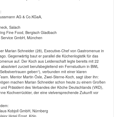
:
, Dussmann AG & Co.KGaA,
neck, Salach
ering Fine Food, Bergisch Gladbach
er Service GmbH, München
ner Marian Schneider (28), Executive-Chef von Gastromenue in
o. Gegenwärtig baut er parallel die Küchenlogistik für das
omenue auf. Der Koch aus Leidenschaft legte bereits mit 22
absolviert zurzeit berufsbegleitend ein Fernstudium in BWL
n, Selbstvertrauen geben“), verbunden mit einer klaren
Team. Mentor Martin Öxle, Zwei-Sterne-Koch, sagt über ihn:
vermögen machen Marian Schneider schon heute zu einem Großen
y und Präsident des Verbandes der Köche Deutschlands (VKD),
 Sinne Kochverrückter, der eine vielversprechende Zukunft vor
rdem:
Klaus Kobjoll GmbH, Nürnberg
sior Hotel Ernst, Köln