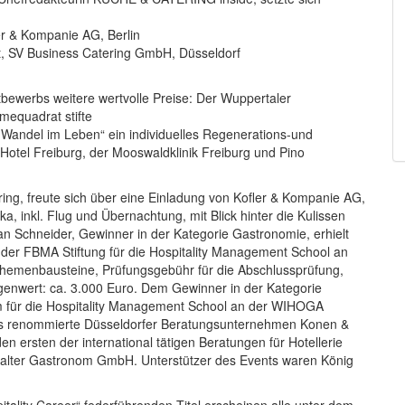
r & Kompanie AG, Berlin
t, SV Business Catering GmbH, Düsseldorf
bewerbs weitere wertvolle Preise: Der Wuppertaler
equadrat stifte
 Wandel im Leben“ ein individuelles Regenerations-und
otel Freiburg, der Mooswaldklinik Freiburg und Pino
ring, freute sich über eine Einladung von Kofler & Kompanie AG,
a, inkl. Flug und Übernachtung, mit Blick hinter die Kulissen
n Schneider, Gewinner in der Kategorie Gastronomie, erhielt
der FBMA Stiftung für die Hospitality Management School an
emenbausteine, Prüfungsgebühr für die Abschlussprüfung,
enwert: ca. 3.000 Euro. Dem Gewinner in der Kategorie
um für die Hospitality Management School an der WIHOGA
as renommierte Düsseldorfer Beratungsunternehmen Konen &
n ersten der international tätigen Beratungen für Hotellerie
halter Gastronom GmbH. Unterstützer des Events waren König
.