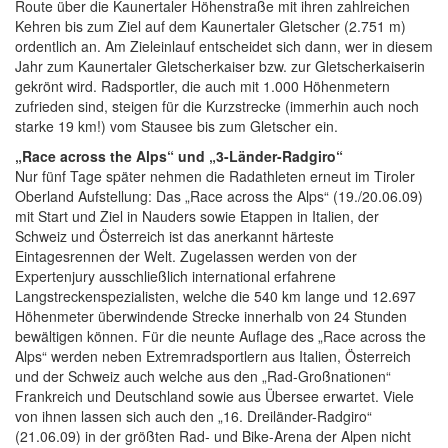
Route über die Kaunertaler Höhenstraße mit ihren zahlreichen
Kehren bis zum Ziel auf dem Kaunertaler Gletscher (2.751 m)
ordentlich an. Am Zieleinlauf entscheidet sich dann, wer in diesem
Jahr zum Kaunertaler Gletscherkaiser bzw. zur Gletscherkaiserin
gekrönt wird. Radsportler, die auch mit 1.000 Höhenmetern
zufrieden sind, steigen für die Kurzstrecke (immerhin auch noch
starke 19 km!) vom Stausee bis zum Gletscher ein.
„Race across the Alps“ und „3-Länder-Radgiro“
Nur fünf Tage später nehmen die Radathleten erneut im Tiroler
Oberland Aufstellung: Das „Race across the Alps“ (19./20.06.09)
mit Start und Ziel in Nauders sowie Etappen in Italien, der
Schweiz und Österreich ist das anerkannt härteste
Eintagesrennen der Welt. Zugelassen werden von der
Expertenjury ausschließlich international erfahrene
Langstreckenspezialisten, welche die 540 km lange und 12.697
Höhenmeter überwindende Strecke innerhalb von 24 Stunden
bewältigen können. Für die neunte Auflage des „Race across the
Alps“ werden neben Extremradsportlern aus Italien, Österreich
und der Schweiz auch welche aus den „Rad-Großnationen“
Frankreich und Deutschland sowie aus Übersee erwartet. Viele
von ihnen lassen sich auch den „16. Dreiländer-Radgiro“
(21.06.09) in der größten Rad- und Bike-Arena der Alpen nicht