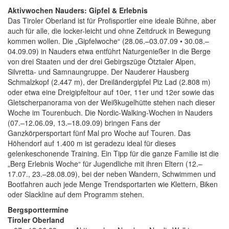
Aktivwochen Nauders: Gipfel & Erlebnis
Das Tiroler Oberland ist für Profisportler eine ideale Bühne, aber
auch für alle, die locker-leicht und ohne Zeitdruck in Bewegung
kommen wollen. Die „Gipfelwoche“ (28.06.–03.07.09 • 30.08.–
04.09.09) in Nauders etwa entführt Naturgenießer in die Berge
von drei Staaten und der drei Gebirgszüge Ötztaler Alpen,
Silvretta- und Samnaungruppe. Der Nauderer Hausberg
Schmalzkopf (2.447 m), der Dreiländergipfel Piz Lad (2.808 m)
oder etwa eine Dreigipfeltour auf 10er, 11er und 12er sowie das
Gletscherpanorama von der Weißkugelhütte stehen nach dieser
Woche im Tourenbuch. Die Nordic-Walking-Wochen in Nauders
(07.–12.06.09, 13.–18.09.09) bringen Fans der
Ganzkörpersportart fünf Mal pro Woche auf Touren. Das
Höhendorf auf 1.400 m ist geradezu ideal für dieses
gelenkeschonende Training. Ein Tipp für die ganze Familie ist die
„Berg Erlebnis Woche“ für Jugendliche mit ihren Eltern (12.–
17.07., 23.–28.08.09), bei der neben Wandern, Schwimmen und
Bootfahren auch jede Menge Trendsportarten wie Klettern, Biken
oder Slackline auf dem Programm stehen.
Bergsportt
Tiroler Oberland