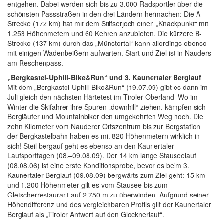
entgehen. Dabei werden sich bis zu 3.000 Radsportler über die
schönsten Passstraßen in den drei Ländern hermachen: Die A-
Strecke (172 km) hat mit dem Stilfserjoch einen „Knackpunkt“ mit
1.253 Höhenmetern und 60 Kehren anzubieten. Die kürzere B-
Strecke (137 km) durch das „Münstertal“ kann allerdings ebenso
mit einigen Wadenbeißern aufwarten. Start und Ziel ist in Nauders
am Reschenpass.
„Bergkastel-Uphill-Bike&Run“ und 3. Kaunertaler Berglauf
Mit dem „Bergkastel-Uphill-Bike&Run“ (19.07.09) gibt es dann im
Juli gleich den nächsten Härtetest im Tiroler Oberland. Wo im
Winter die Skifahrer ihre Spuren „downhill“ ziehen, kämpfen sich
Bergläufer und Mountainbiker den umgekehrten Weg hoch. Die
zehn Kilometer vom Nauderer Ortszentrum bis zur Bergstation
der Bergkastelbahn haben es mit 820 Höhenmetern wirklich in
sich! Steil bergauf geht es ebenso an den Kaunertaler
Laufsporttagen (08.–09.08.09). Der 14 km lange Stauseelauf
(08.08.06) ist eine erste Konditionsprobe, bevor es beim 3.
Kaunertaler Berglauf (09.08.09) bergwärts zum Ziel geht: 15 km
und 1.200 Höhenmeter gilt es vom Stausee bis zum
Gletscherrestaurant auf 2.750 m zu überwinden. Aufgrund seiner
Höhendifferenz und des vergleichbaren Profils gilt der Kaunertaler
Berglauf als „Tiroler Antwort auf den Glocknerlauf“.