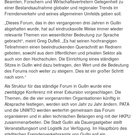
Beamten, Forschern und Wirtschaftsvertretern Gelegenheit zu
einer Bestandsaufnahme globaler und regionaler Trends im
Fremdenverkehr und seines allgemeinen Umfelds geben soll.
„Dieses Forum, das in den vergangenen drei Jahren in Guilin
abgehalten wurde, hat auf eindrucksvolle Weise immer wieder
relevante Themen von wesentlicher Bedeutung zur Sprache
gebracht“, meint Greg Duffell. „Es hat seinen hochrangigen
Teilnehmern einen beeindruckenden Querschnitt an Rednern
geboten, sowohl aus dem öffentlichen und privaten Sektor als
auch von den Hochschulen. Die Einrichtung eines ständigen
Sitzes in Guilin wird dazu beitragen, den Wert und die Bedeutung
des Forums noch weiter zu steigern. Dies ist ein großer Schritt
nach vorn.“
Als Struktur für das ständige Forum in Guilin wurde eine
zweitägige Konferenz mit einer Exkursion vorgeschlagen. Die
Themen, die die vier vorgenannten Organisationen künftig in
Absprache festlegen, werden sich von Jahr zu Jahr ändern. PATA
und die UNWTO werden weiterhin gemeinsam das Forum
organisieren und in allen technischen Belangen eng mit der HKPU
zusammenarbeiten. Die Stadt Guilin als Dauergastgeber stellt
Veranstaltungsort und Logistik zur Verfügung. Im Hauptbüro des
städtischen Fremdenverkehrsamts von Guilin soll ein