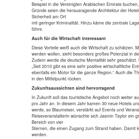
Beispiel in die Vereinigten Arabischen Emirate buche
Gründe seien die herausragende Architektur der Hotels
Sicherheit am Ort
mit geringer Kriminalität. Hinzu käme die zentrale Lag
führe.
Auch für die Wirtschaft interessant
Diese Vorteile weiß auch die Wirtschaft zu schätzen. M
werden wollen, sieht besonders großes Potenzial in d
Zudem werde die deutsche Mentalität sehr geschätzt. Un
„Seit 2010 gibt es eine sehr positive wirtschaftliche E
ebenfalls ein Motor für die ganze Region.“ Auch die 
in den Mittelpunkt rücken.
Zukunftsaussichten sind hervorragend
In Zukunft soll das touristische Angebot noch weiter a
pro Jahr an. In diesem Jahr kamen 30 neue Hotels u
werde, so Blaumeiser, verstärkt auf Events und Verans
Reiseveranstalterin wünschte sich Jasmin Taylor ein g
Bereich von vier
Sternen, die einen Zugang zum Strand haben. Damit k
werden.