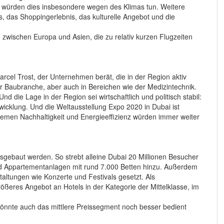
n, würden dies insbesondere wegen des Klimas tun. Weitere
, das Shoppingerlebnis, das kulturelle Angebot und die
e zwischen Europa und Asien, die zu relativ kurzen Flugzeiten
arcel Trost, der Unternehmen berät, die in der Region aktiv
er Baubranche, aber auch in Bereichen wie der Medizintechnik.
d die Lage in der Region sei wirtschaftlich und politisch stabil:
ntwicklung. Und die Weltausstellung Expo 2020 in Dubai ist
Themen Nachhaltigkeit und Energieeffizienz würden immer weiter
usgebaut werden. So strebt alleine Dubai 20 Millionen Besucher
nd Appartementanlagen mit rund 7.000 Betten hinzu. Außerdem
taltungen wie Konzerte und Festivals gesetzt. Als
rößeres Angebot an Hotels in der Kategorie der Mittelklasse, im
önnte auch das mittlere Preissegment noch besser bedient