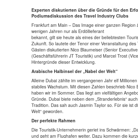
Experten diskutierten über die Gründe für den Erfo
Podiumsdiskussion des Travel Industry Clubs
Frankfurt am Main – Das Image einer ganzen Region än
wenigen Jahren nur als Erdöllieferant
bekannt, gilt sie heute als eines der beliebtesten Tour
Zukunft. So lautete der Tenor einer Veranstaltung des 
Gästen diskutierten Nico Blaumeiser (Senior Executiv
(Geschäftsführerin JT Touristik) und Marcel Trost (Vi
Hintergründe dieser Entwicklung.
Arabische Halbinsel der „Nabel der Welt“
Alleine Dubai zählte im vergangenen Jahr elf Millionen
stabiles Wachstum. Mit diesen Zahlen beschrieb Nico B
haben wir im Sommer. Das liegt am vielfältigen Angeb
Gründe. Dubai biete neben dem „Stranderlebnis“ auch
Tradition. Das sah auch Jasmin Taylor so. Für sie ist d
Welt“ geworden.
Der perfekte Rahmen
Die Touristik-Unternehmerin geriet ins Schwärmen: „Da
und geht am Flughafen weiter. Dazu kommen die kurze