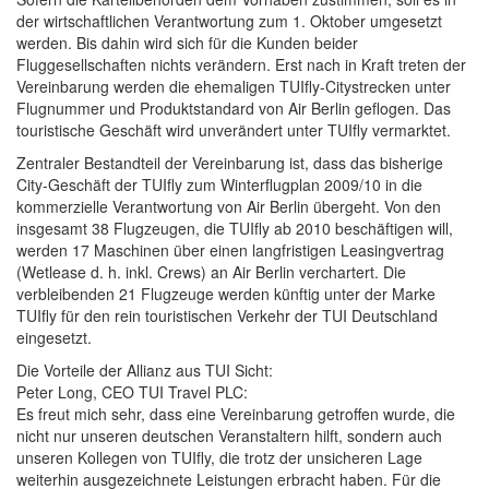
der wirtschaftlichen Verantwortung zum 1. Oktober umgesetzt
werden. Bis dahin wird sich für die Kunden beider
Fluggesellschaften nichts verändern. Erst nach in Kraft treten der
Vereinbarung werden die ehemaligen TUIfly-Citystrecken unter
Flugnummer und Produktstandard von Air Berlin geflogen. Das
touristische Geschäft wird unverändert unter TUIfly vermarktet.
Zentraler Bestandteil der Vereinbarung ist, dass das bisherige
City-Geschäft der TUIfly zum Winterflugplan 2009/10 in die
kommerzielle Verantwortung von Air Berlin übergeht. Von den
insgesamt 38 Flugzeugen, die TUIfly ab 2010 beschäftigen will,
werden 17 Maschinen über einen langfristigen Leasingvertrag
(Wetlease d. h. inkl. Crews) an Air Berlin verchartert. Die
verbleibenden 21 Flugzeuge werden künftig unter der Marke
TUIfly für den rein touristischen Verkehr der TUI Deutschland
eingesetzt.
Die Vorteile der Allianz aus TUI Sicht:
Peter Long, CEO TUI Travel PLC:
Es freut mich sehr, dass eine Vereinbarung getroffen wurde, die
nicht nur unseren deutschen Veranstaltern hilft, sondern auch
unseren Kollegen von TUIfly, die trotz der unsicheren Lage
weiterhin ausgezeichnete Leistungen erbracht haben. Für die