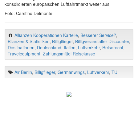
konsolidierten europäischen Luftfahrtmarkt weiter aus.
Foto: Carstino Delmonte
Allianzen Kooperationen Kartelle
,
Besserer Service?
,
Bilanzen & Statistiken
,
Billigflieger
,
Billigveranstalter Discounter
,
Destinationen
,
Deutschland
,
Italien
,
Luftverkehr
,
Reiserecht
,
Travelequipment
,
Zahlungsmittel Reisekasse
Air Berlin
,
Billigflieger
,
Germanwings
,
Luftverkehr
,
TUI