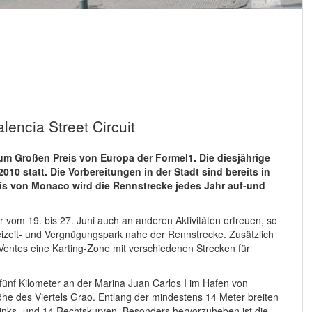
encia Street Circuit
 zum Großen Preis von Europa der Formel1. Die diesjährige
10 statt. Die Vorbereitungen in der Stadt sind bereits in
s von Monaco wird die Rennstrecke jedes Jahr auf-und
m 19. bis 27. Juni auch an anderen Aktivitäten erfreuen, so
izeit- und Vergnügungspark nahe der Rennstrecke. Zusätzlich
entes eine Karting-Zone mit verschiedenen Strecken für
r fünf Kilometer an der Marina Juan Carlos I im Hafen von
Höhe des Viertels Grao. Entlang der mindestens 14 Meter breiten
inks- und 14 Rechtskurven. Besonders hervorzuheben ist die