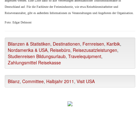
abgerufen werden. Eine Liste zählt so alle Vertretungen amerikanischer Tourismuskontakte in
Deutschland auf. Für die Fachleute der Ferienindustrie, wie etwa Reisebüromitarbeiter und
Reiseveranstalter, gibt es außerdem Informationen zu Veranstaltungen und Angeboten der Organisation.
Foto: Edgar Delmont
Bilanzen & Statistiken
,
Destinationen
,
Fernreisen
,
Karibik
,
Nordamerika & USA
,
Reisebüro
,
Reisezusatzleistungen
,
Studienreisen Bildungsurlaub
,
Travelequipment
,
Zahlungsmittel Reisekasse
Bilanz
,
Committee
,
Halbjahr 2011
,
Visit USA