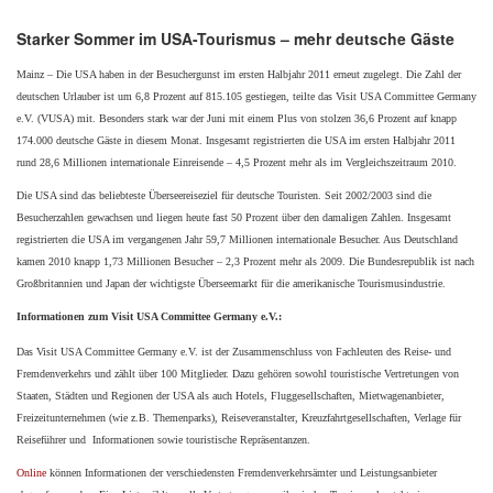
Starker Sommer im USA-Tourismus – mehr deutsche Gäste
Mainz – Die USA haben in der Besuchergunst im ersten Halbjahr 2011 erneut zugelegt. Die Zahl der
deutschen Urlauber ist um 6,8 Prozent auf 815.105 gestiegen, teilte das Visit USA Committee Germany
e.V. (VUSA) mit. Besonders stark war der Juni mit einem Plus von stolzen 36,6 Prozent auf knapp
174.000 deutsche Gäste in diesem Monat. Insgesamt registrierten die USA im ersten Halbjahr 2011
rund 28,6 Millionen internationale Einreisende – 4,5 Prozent mehr als im Vergleichszeitraum 2010.
Die USA sind das beliebteste Überseereiseziel für deutsche Touristen. Seit 2002/2003 sind die
Besucherzahlen gewachsen und liegen heute fast 50 Prozent über den damaligen Zahlen. Insgesamt
registrierten die USA im vergangenen Jahr 59,7 Millionen internationale Besucher. Aus Deutschland
kamen 2010 knapp 1,73 Millionen Besucher – 2,3 Prozent mehr als 2009. Die Bundesrepublik ist nach
Großbritannien und Japan der wichtigste Überseemarkt für die amerikanische Tourismusindustrie.
Informationen zum Visit USA Committee Germany e.V.:
Das Visit USA Committee Germany e.V. ist der Zusammenschluss von Fachleuten des Reise- und
Fremdenverkehrs und zählt über 100 Mitglieder. Dazu gehören sowohl touristische Vertretungen von
Staaten, Städten und Regionen der USA als auch Hotels, Fluggesellschaften, Mietwagenanbieter,
Freizeitunternehmen (wie z.B. Themenparks), Reiseveranstalter, Kreuzfahrtgesellschaften, Verlage für
Reiseführer und Informationen sowie touristische Repräsentanzen.
Online
können Informationen der verschiedensten Fremdenverkehrsämter und Leistungsanbieter