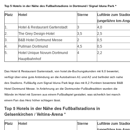
Top 5 Hotels in der Nähe des Fußballstadions in Dortmund / Signal Iduna Park *
Platz
Hotel
Sterne
Luftlinie zum Stadio
(ungefähre km-Ang
1.
Hotel & Restaurant Gartenstadt
3
4,0
2.
The Grey Design-Hotel
3,5
2,5
3.
B&B Hotel Dortmund Messe
2
0,5
4.
Pullman Dortmund
4,5
0,5
5.
Hotel Unique Novum Dortmund
4
2,2
Hauptbahnhof
Das Hotel & Restaurant Gartenstadt, von hotel.de-Buchungskunden mit 9,0 bewertet,
verfügt über eine gute Anbindung an die Autobahnen A1 und A2 und befindet sich nahe
des Stadions. Fußläufig zum Signal Iduna Park liegt das mit 8,2 Punkten bewertete B&B
Hotel Dortmund Messe. In Anlehnung an die Dortmunder Fußballtradition wurden die
Wände im Hotel mit Szenen aus einem Fußballspiel gestaltet, was sicherlich bei manch
einem Fan das Herz höher schlagen lässt.
Top 5 Hotels in der Nähe des Fußballstadions in
Gelsenkirchen / Veltins-Arena *
Platz
Hotel
Sterne
Luftlinie zum Stadio
(ungefähre km-Ang