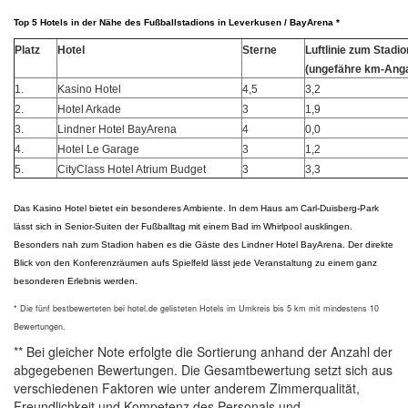
Top 5 Hotels in der Nähe des Fußballstadions in Leverkusen / BayArena *
Platz
Hotel
Sterne
Luftlinie zum Stadio
(ungefähre km-Ang
1.
Kasino Hotel
4,5
3,2
2.
Hotel Arkade
3
1,9
3.
Lindner Hotel BayArena
4
0,0
4.
Hotel Le Garage
3
1,2
5.
CityClass Hotel Atrium Budget
3
3,3
Das Kasino Hotel bietet ein besonderes Ambiente. In dem Haus am Carl-Duisberg-Park
lässt sich in Senior-Suiten der Fußballtag mit einem Bad im Whirlpool ausklingen.
Besonders nah zum Stadion haben es die Gäste des Lindner Hotel BayArena. Der direkte
Blick von den Konferenzräumen aufs Spielfeld lässt jede Veranstaltung zu einem ganz
besonderen Erlebnis werden.
* Die fünf bestbewerteten bei hotel.de gelisteten Hotels im Umkreis bis 5 km mit mindestens 10
Bewertungen.
** Bei gleicher Note erfolgte die Sortierung anhand der Anzahl der
abgegebenen Bewertungen. Die Gesamtbewertung setzt sich aus
verschiedenen Faktoren wie unter anderem Zimmerqualität,
Freundlichkeit und Kompetenz des Personals und