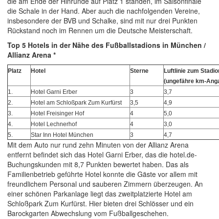
die am Ende der Hinrunde auf Platz 1 standen, im Saisonfinale
die Schale in der Hand. Aber auch die nachfolgenden Vereine,
insbesondere der BVB und Schalke, sind mit nur drei Punkten
Rückstand noch im Rennen um die Deutsche Meisterschaft.
Top 5 Hotels in der Nähe des Fußballstadions in München /
Allianz Arena *
Platz
Hotel
Sterne
Luftlinie zum Stadio
(ungefähre km-Ang
1.
Hotel Garni Erber
3
3,7
2.
Hotel am Schloßpark Zum Kurfürst
3,5
4,9
3.
Hotel Freisinger Hof
4
5,0
4.
Hotel Lechnerhof
4
3,0
5.
Star Inn Hotel München
3
4,7
Mit dem Auto nur rund zehn Minuten von der Allianz Arena
entfernt befindet sich das Hotel Garni Erber, das die hotel.de-
Buchungskunden mit 8,7 Punkten bewertet haben. Das als
Familienbetrieb geführte Hotel konnte die Gäste vor allem mit
freundlichem Personal und sauberen Zimmern überzeugen. An
einer schönen Parkanlage liegt das zweitplatzierte Hotel am
Schloßpark Zum Kurfürst. Hier bieten drei Schlösser und ein
Barockgarten Abwechslung vom Fußballgeschehen.