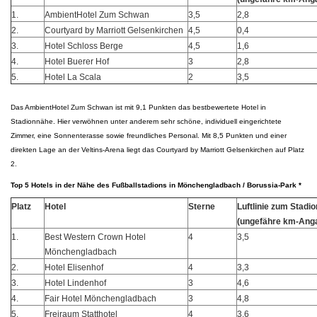
1.
AmbientHotel Zum Schwan
3,5
2,8
2.
Courtyard by Marriott Gelsenkirchen
4,5
0,4
3.
Hotel Schloss Berge
4,5
1,6
4.
Hotel Buerer Hof
3
2,8
5.
Hotel La Scala
2
3,5
Das AmbientHotel Zum Schwan ist mit 9,1 Punkten das bestbewertete Hotel in
Stadionnähe. Hier verwöhnen unter anderem sehr schöne, individuell eingerichtete
Zimmer, eine Sonnenterasse sowie freundliches Personal. Mit 8,5 Punkten und einer
direkten Lage an der Veltins-Arena liegt das Courtyard by Marriott Gelsenkirchen auf Platz
2.
Top 5 Hotels in der Nähe des Fußballstadions in Mönchengladbach / Borussia-Park *
Platz
Hotel
Sterne
Luftlinie zum Stadio
(ungefähre km-Ang
1.
Best Western Crown Hotel
4
3,5
Mönchengladbach
2.
Hotel Elisenhof
4
3,3
3.
Hotel Lindenhof
3
4,6
4.
Fair Hotel Mönchengladbach
3
4,8
5.
Freiraum Statthotel
4
3,6