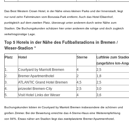
Das Best Western Crown Hotel, in der Nähe eines kleinen Parks und der Innenstadt, liegt
nur rund zehn Fahrminuten vom Borussia-Park entfernt. Auch das Hotel Elisenhof,
punktgleich auf dem zweiten Platz, überzeugt unter anderem durch seine Nähe zum
Stadion. Die Buchungskunden schätzen hier unter anderem die ruhige und doch zugleich
verkehrsgünstige Lage.
Top 5 Hotels in der Nähe des Fußballstadions in Bremen /
Weser-Stadion *
Platz
Hotel
Sterne
Luftlinie zum Stadio
(ungefähre km-Ang
1.
Courtyard by Marriott Bremen
4
2,5
2.
Bremer Apartmenthotel
2
1,8
3.
ATLANTIC Grand Hotel Bremen
4,5
2,5
4.
prizeotel Bremen-City
2,5
3,0
5.
Visit Hotel Links der Weser
4
3,6
Buchungskunden lobten im Courtyard by Marriott Bremen insbesondere die schönen und
großen Zimmer. Bei der Bewertung erreichte das 4-Sterne-Haus eine Weiterempfehlung
von 94%. Etwas näher am Stadion liegt das zweitplatzierte Bremer Apartmenthotel.